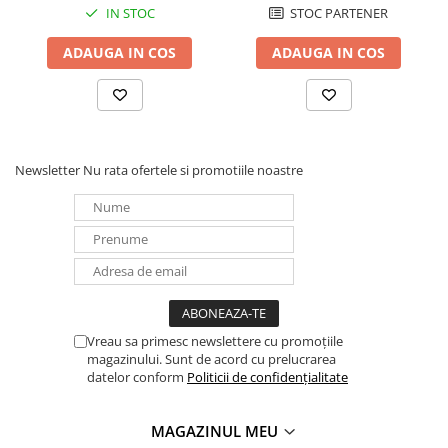
IN STOC
STOC PARTENER
Redresoare, incarcatoare si testere
Redresoare auto, moto, barci si
ADAUGA IN COS
ADAUGA IN COS
stationare
Surse UPS
UPS pentru centrale termice si
sisteme de urgenta - acumulator
extern
Newsletter
Nu rata ofertele si promotiile noastre
UPS Calculatoare si Servere
UPS Trifazat
Stabilizatoare Tensiune
PDUs unitati de distributie a
energiei electrice
Cabinete baterii
Vreau sa primesc newslettere cu promoțiile
Acumulatori UPS
magazinului. Sunt de acord cu prelucrarea
datelor conform
Politicii de confidențialitate
Drumetii / Camping
Accesorii
MAGAZINUL MEU
Frigidere portabile