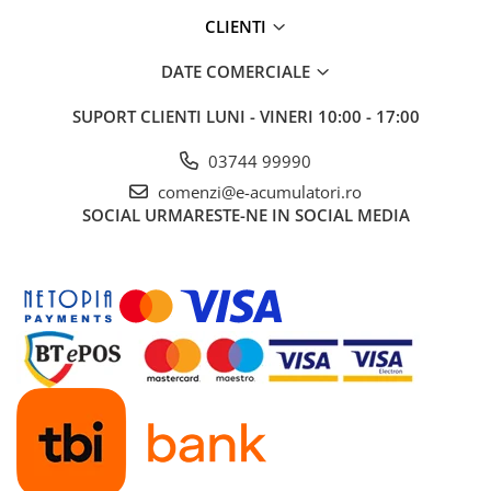
Panouri portabile
CLIENTI
Racire/Incalzire
DATE COMERCIALE
Statii energie portabile
SUPORT CLIENTI
LUNI - VINERI 10:00 - 17:00
Diverse
Electrice
03744 99990
Intrerupatoare si prize
comenzi@e-acumulatori.ro
SOCIAL
URMARESTE-NE IN SOCIAL MEDIA
Dulapuri pentru cablare
structurata
Sigurante
Tablouri electrice
Lumina (Becuri si Lanterne)
Laptop & PC accesorii, baterii,
cabluri USB, prelungitoare USB
Cablu de date si Adaptoare
Solutii solare portabile
Lichidare de stoc