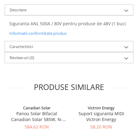
Acumulatori VRLA AGM/GEL /
Tractiune / LiFePo4
Descriere
Baterii si acumulatori gel si VRLA
6-12 V
Siguranta ANL 500A / 80V pentru produse de 48V (1 buc)
Baterii si acumulatori AGM VRLA
Informatii conformitate produs
de 6-12 V
Caracteristici
Acumulatori Moto, ATV
GEL
Review-uri
(0)
AGM
Li-Ion
SLA AGM (Sealed Lead Acid)
PRODUSE SIMILARE
Deep Cycle - Tractiune/Semi-
Tractiune
Marine & Caravan
Canadian Solar
Victron Energy
Panou Solar Bifacial
Suport siguranta MIDI
APC
Canadian Solar 585W, N-
Victron Energy
Pachete acumulatori VRLA
Type TOPCon, CS6W-TB-SF-
584,62 RON
58,20 RON
BIF
Sisteme de management (BMS)