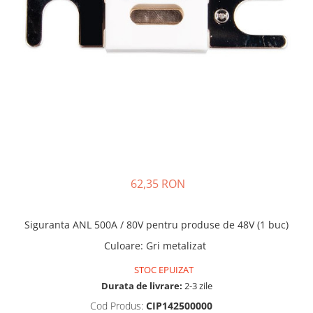
Incarcatoare acumulatori
Panouri fotovoltaice si accesorii
Panouri fotovoltaice
Sisteme prindere panouri
fotovoltaice
Accesorii
Invertoare
Invertoare Hibrid
Invertoare On-grid
62,35 RON
Invertoare Off-grid
Controlere solare
Siguranta ANL 500A / 80V pentru produse de 48V (1 buc)
MPPT
Culoare
:
Gri metalizat
PWM
Convertoare de tensiune
STOC EPUIZAT
Durata de livrare:
2-3 zile
Sisteme de stocare energie
LiFePO4
Cod Produs:
CIP142500000