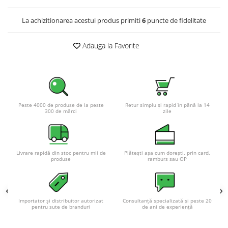
Pachete complete stocare energie
La achizitionarea acestui produs primiti
6
puncte de fidelitate
Sisteme de Stocare Comerciale
Sisteme fotovoltaice complete
Adauga la Favorite
Sisteme fotovoltaice de putere
mica (rulota/caravan/case de
vacanta)
Sisteme fotovoltaice profesionale
Pachete sisteme fotovoltaice
Peste 4000 de produse de la peste
Retur simplu și rapid în până la 14
Statii de incarcare vehicule
300 de mărci
zile
electrice
Statii de incarcare
Cabluri de incarcare vehicule
Livrare rapidă din stoc pentru mii de
Plătești așa cum dorești, prin card,
produse
ramburs sau OP
electrice
Prize de incarcare vehicule
electrice
Importator și distribuitor autorizat
Consultanță specializată și peste 20
Accesorii
pentru sute de branduri
de ani de experiență
Turbine eoliene pentru casă