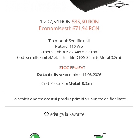
Sisteme de management (BMS)
Redresoare, incarcatoare si testere
1.207,54 RON
535,60 RON
Economisesti:
671,94
RON
Redresoare auto, moto, barci si
stationare
Tip modul: Semiflexibil
Putere: 110 Wp
Dimensiuni: 3062 x 448 x 2.2 mm
Cod: semiflexibil eMetal thin filmCIGS 3.2m (eMetal 3.2m)
STOC EPUIZAT
Data de livrare:
maine, 11.08.2026
Cod Produs:
eMetal 3.2m
La achizitionarea acestui produs primiti
53
puncte de fidelitate
Adauga la Favorite