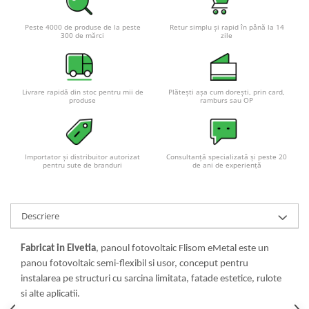
Peste 4000 de produse de la peste
Retur simplu și rapid în până la 14
300 de mărci
zile
Livrare rapidă din stoc pentru mii de
Plătești așa cum dorești, prin card,
produse
ramburs sau OP
Importator și distribuitor autorizat
Consultanță specializată și peste 20
pentru sute de branduri
de ani de experiență
Descriere
Fabricat in Elvetia
, panoul fotovoltaic Flisom eMetal este un
panou fotovoltaic semi-flexibil si usor, conceput pentru
instalarea pe structuri cu sarcina limitata, fatade estetice, rulote
si alte aplicatii.