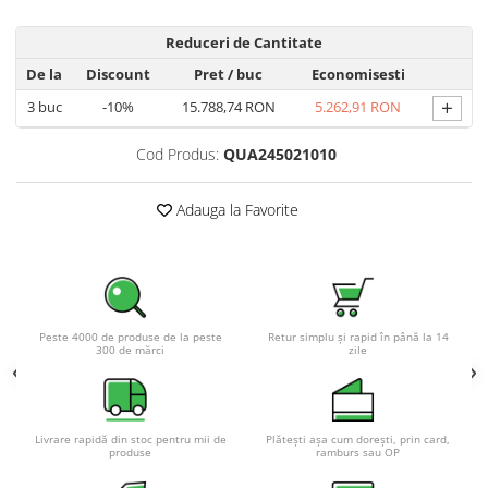
Reduceri de Cantitate
De la
Discount
Pret
/ buc
Economisesti
+
3
buc
-10%
15.788,74 RON
5.262,91 RON
Cod Produs:
QUA245021010
Adauga la Favorite
Peste 4000 de produse de la peste
Retur simplu și rapid în până la 14
300 de mărci
zile
Livrare rapidă din stoc pentru mii de
Plătești așa cum dorești, prin card,
produse
ramburs sau OP