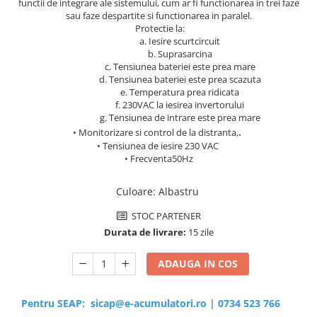
functii de integrare ale sistemului, cum ar fi functionarea in trei faze
sau faze despartite si functionarea in paralel.
Protectie la:
a. Iesire scurtcircuit
b. Suprasarcina
c. Tensiunea bateriei este prea mare
d. Tensiunea bateriei este prea scazuta
e. Temperatura prea ridicata
f. 230VAC la iesirea invertorului
g. Tensiunea de intrare este prea mare
.
• Monitorizare si control de la distranta,
• Tensiunea de iesire 230 VAC
• Frecventa50Hz
Culoare
:
Albastru
STOC PARTENER
Durata de livrare:
15 zile
ADAUGA IN COS
Pentru SEAP:
sicap@e-acumulatori.ro
|
0734 523 766