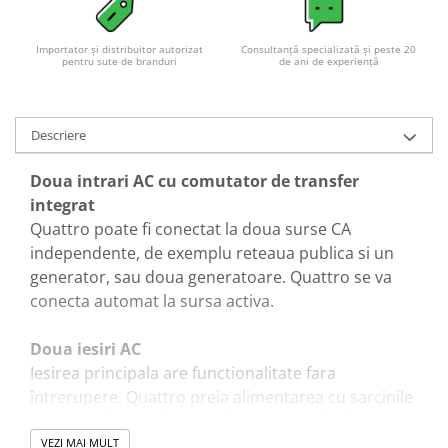
Importator și distribuitor autorizat
Consultanță specializată și peste 20
pentru sute de branduri
de ani de experiență
Descriere
Doua intrari AC cu comutator de transfer
integrat
Quattro poate fi conectat la doua surse CA
independente, de exemplu reteaua publica si un
generator, sau doua generatoare. Quattro se va
conecta automat la sursa activa.
Doua iesiri AC
Iesirea principala are functionalitate fara
întrerupere. Quattro preia alimentarea cu sarcinile
conectate în caz de esecul retelei sau când
alimentarea tarmului / generatorului este
VEZI MAI MULT