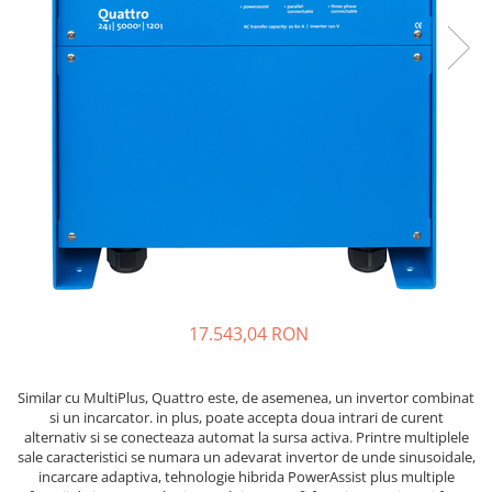
Sisteme de management (BMS)
Redresoare, incarcatoare si testere
Redresoare auto, moto, barci si
stationare
17.543,04 RON
Similar cu MultiPlus, Quattro este, de asemenea, un invertor combinat
si un incarcator. in plus, poate accepta doua intrari de curent
alternativ si se conecteaza automat la sursa activa. Printre multiplele
sale caracteristici se numara un adevarat invertor de unde sinusoidale,
incarcare adaptiva, tehnologie hibrida PowerAssist plus multiple