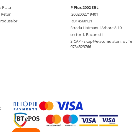
automat
 Plata
P Plus 2002 SRL
sa va recomandam
e Retur
J2002002719401
.
Filax ofera un timp de
Produselor
RO14560121
secunde), astfel încât
Strada Hatmanul Arbore 8-10
sa continue sa
sector 1, Bucuresti
SICAP - sicap@e-acumulatori.ro ; Te
0734523766
g
 instalare.