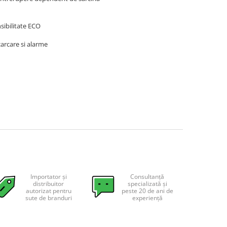
nsibilitate ECO
carcare si alarme
Importator și
Consultanță
distribuitor
specializată și
autorizat pentru
peste 20 de ani de
sute de branduri
experiență