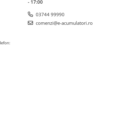
- 17:00
03744 99990
comenzi@e-acumulatori.ro
lefon: