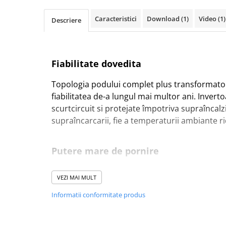
Pachete complete stocare energie
Caracteristici
Download (1)
Video
(1)
Descriere
Sisteme de Stocare Comerciale
Sisteme fotovoltaice complete
Sisteme fotovoltaice de putere
Fiabilitate dovedita
mica (rulota/caravan/case de
vacanta)
Sisteme fotovoltaice profesionale
Topologia podului complet plus transformatoru
Pachete sisteme fotovoltaice
fiabilitatea de-a lungul mai multor ani.
Inverto
scurtcircuit si protejate împotriva supraîncalzir
Statii de incarcare vehicule
supraîncarcarii, fie a temperaturii ambiante ri
electrice
Statii de incarcare
Cabluri de incarcare vehicule
Putere mare de pornire
electrice
Este necesar pentru a porni sarcini precum c
Prize de incarcare vehicule
VEZI MAI MULT
pentru lampile cu LED-uri, lampile cu halogen 
electrice
Informatii conformitate produs
Accesorii
Mod ECO
Turbine eoliene pentru casă