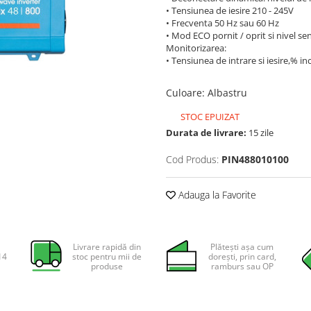
• Tensiunea de iesire 210 - 245V
• Frecventa 50 Hz sau 60 Hz
• Mod ECO pornit / oprit si nivel se
Monitorizarea:
• Tensiunea de intrare si iesire,% in
Culoare
:
Albastru
STOC EPUIZAT
Durata de livrare:
15 zile
Cod Produs:
PIN488010100
Adauga la Favorite
Livrare rapidă din
Plătești așa cum
14
stoc pentru mii de
dorești, prin card,
produse
ramburs sau OP