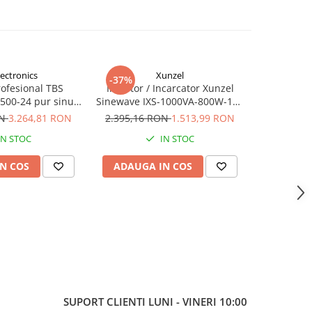
lectronics
Xunzel
-37%
-46%
rofesional TBS
Invertor / Incarcator Xunzel
Invertor 
00-24 pur sinus
Sinewave IXS-1000VA-800W-12V
Sinewave 
C/AC
cu controller incarcare solara si
48V cu co
ON
3.264,81 RON
2.395,16 RON
1.513,99 RON
6.608,2
cabluri IXS1000-12
solara MPPT
IN STOC
IN STOC
N COS
ADAUGA IN COS
ADAUG
SUPORT CLIENTI
LUNI - VINERI 10:00