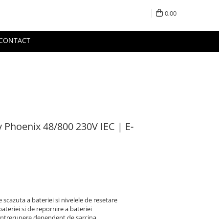
0,00
CONTACT
y Phoenix 48/800 230V IEC | E-
scazuta a bateriei si nivelele de resetare
bateriei si de repornire a bateriei
 intrerupere dependent de sarcina