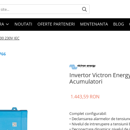
ARA
NOUTATI
OFERTE PARTENERI
MENTENANTA
BLOG
00 230V IEC
766
Invertor Victron Energ
Acumulatori
1.443,59 RON
Complet configurabil:
• Declansarea alarmelor de tensiune 
• Nivelul de intrerupere a tensiunii 
• Deconectare dinamica: nivelul de