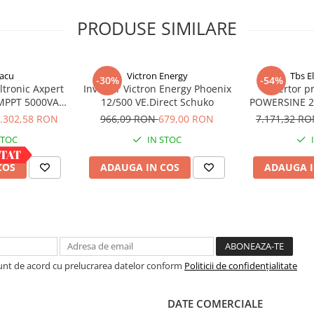
n modul de asteptare
PRODUSE SIMILARE
abilita (sarcina minima:
 va porni pentru o
fiecare 2,5 secunde).
Daca
acu
Victron Energy
Tbs E
orul va ramâne pornit.
-30%
-54%
ltronic Axpert
Invertor Victron Energy Phoenix
Invertor p
 MPPT 5000VA
12/500 VE.Direct Schuko
POWERSINE 25
 bluetooth
D
.302,58 RON
966,09 RON
679,00 RON
7.171,32 R
STOC
IN STOC
a poate fi conectat la un
contactul din stânga al
COS
ADAUGA IN COS
ADAUGA I
criere.
Sunt de acord cu prelucrarea datelor conform
Politicii de confidențialitate
a sursa de curent
DATE COMERCIALE