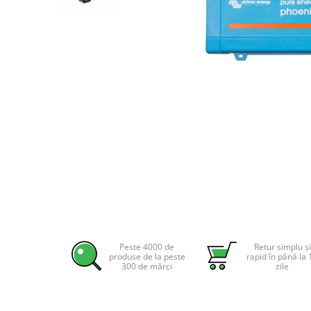
Incarcatoare acumulatori
Panouri fotovoltaice si accesorii
Panouri fotovoltaice
Sisteme prindere panouri
fotovoltaice
Accesorii
Invertoare
Invertoare Hibrid
Invertoare On-grid
Distribuie
Invertoare Off-grid
pe
Controlere solare
Facebook
MPPT
PWM
Peste 4000 de
Retur simplu și
produse de la peste
rapid în până la 
Convertoare de tensiune
300 de mărci
zile
Sisteme de stocare energie
LiFePO4