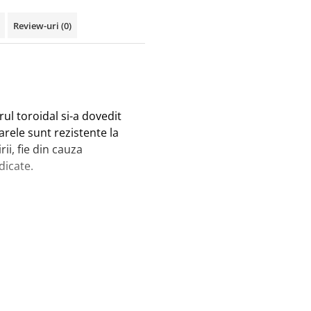
Review-uri
(0)
l toroidal si-a dovedit
arele sunt rezistente la
ii, fie din cauza
dicate.
onvertizoarele de putere
sau uneltele electrice.