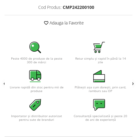
Acumulatori VRLA AGM/GEL /
Cod Produs:
CMP242200100
Tractiune / LiFePo4
Baterii si acumulatori gel si VRLA
6-12 V
Adauga la Favorite
Baterii si acumulatori AGM VRLA
de 6-12 V
Acumulatori Moto, ATV
GEL
Peste 4000 de produse de la peste
Retur simplu și rapid în până la 14
300 de mărci
zile
AGM
Li-Ion
SLA AGM (Sealed Lead Acid)
Livrare rapidă din stoc pentru mii de
Plătești așa cum dorești, prin card,
Deep Cycle - Tractiune/Semi-
produse
ramburs sau OP
Tractiune
Marine & Caravan
APC
Importator și distribuitor autorizat
Consultanță specializată și peste 20
pentru sute de branduri
de ani de experiență
Pachete acumulatori VRLA
Sisteme de management (BMS)