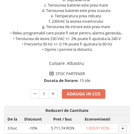
c. Tensiunea bateriei este prea mare
Pachete complete stocare energie
d. Tensiunea bateriei este prea scazuta
Sisteme de Stocare Comerciale
e. Temperatura prea ridicata
f. 230VAC la iesirea invertorului
Sisteme fotovoltaice complete
g. Tensiunea de intrare este prea mare
Sisteme fotovoltaice de putere
.
• Releu programabil care poate fi setat pentru alarma generala,
mica (rulota/caravan/case de
• Tensiunea de iesire 230 VAC +/- 2% poate fi ajustata la 240 V
vacanta)
• Frecventa 50 Hz +/- 0.1% poate fi ajustata la 60 Hz
Sisteme fotovoltaice profesionale
• Oprire / pornire la distanta
Pachete sisteme fotovoltaice
Culoare
:
Albastru
Statii de incarcare vehicule
electrice
STOC PARTENER
Statii de incarcare
Durata de livrare:
15 zile
Cabluri de incarcare vehicule
ADAUGA IN COS
electrice
Prize de incarcare vehicule
electrice
Reduceri de Cantitate
De la
Discount
Pret
/ buc
Economisesti
Accesorii
+
3
buc
-10%
5.711,74 RON
1.903,91 RON
Turbine eoliene pentru casă