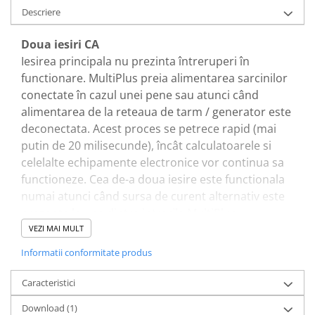
Descriere
Redresoare, incarcatoare si testere
Redresoare auto, moto, barci si
Doua iesiri CA
stationare
Iesirea principala nu prezinta întreruperi în
Surse UPS
functionare. MultiPlus preia alimentarea sarcinilor
UPS pentru centrale termice si
conectate în cazul unei pene sau atunci când
sisteme de urgenta - acumulator
alimentarea de la reteaua de tarm / generator este
extern
UPS Calculatoare si Servere
deconectata. Acest proces se petrece rapid (mai
putin de 20 milisecunde), încât calculatoarele si
UPS Trifazat
celelalte echipamente electronice vor continua sa
Stabilizatoare Tensiune
functioneze. Cea de-a doua iesire este functionala
PDUs unitati de distributie a
numai atunci când sursa de curent alternativ este
energiei electrice
prezenta la una dintre intrarile MultiPlus.
Cabinete baterii
Consumatorii care nu descarca acumulatorul,
VEZI MAI MULT
precum un încalzitor de apa, de exemplu, pot fi
Acumulatori UPS
Informatii conformitate produs
conectati la aceasta iesire (a doua iesire este
Drumetii / Camping
disponibila la modelele cu capacitate de 3kVA si
Caracteristici
Accesorii
mai mult).
Download (1)
Frigidere portabile