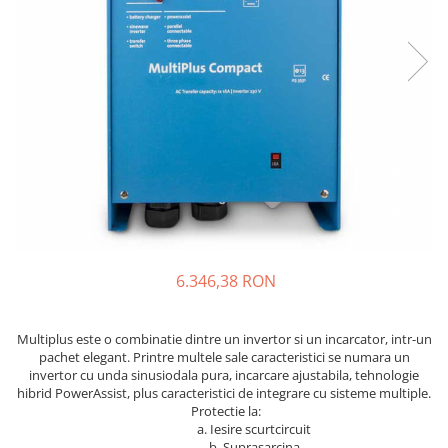
Incarcatoare acumulatori
Panouri fotovoltaice si accesorii
Panouri fotovoltaice
Sisteme prindere panouri
fotovoltaice
Accesorii
Invertoare
Invertoare Hibrid
Invertoare On-grid
Invertoare Off-grid
6.346,38 RON
Controlere solare
MPPT
Multiplus este o combinatie dintre un invertor si un incarcator, intr-un
PWM
pachet elegant. Printre multele sale caracteristici se numara un
invertor cu unda sinusiodala pura, incarcare ajustabila, tehnologie
Convertoare de tensiune
hibrid PowerAssist, plus caracteristici de integrare cu sisteme multiple.
Sisteme de stocare energie
Protectie la:
a. Iesire scurtcircuit
LiFePO4
b. Suprasarcina