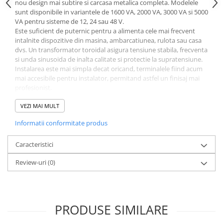
nou design mai subtire si carcasa metalica completa. Modelele
sunt disponibile in variantele de 1600 VA, 2000 VA, 3000 VA si 5000
VA pentru sisteme de 12, 24 sau 48 V.
Este suficient de puternic pentru a alimenta cele mai frecvent
intalnite dispozitive din masina, ambarcatiunea, rulota sau casa
dvs. Un transformator toroidal asigura tensiune stabila, frecventa
si unda sinusoida de inalta calitate si protectie la supratensiune.
Instalarea este mai simpla decat oricand, terminalele fiind acum
mai accesibile pentru instalator, permitand astfel un finisaj mai
profesionist.
Bluetooth-ul este incorporat si faciliteaza mai mult decat oricand
configurarea invertorului dvs. de mare putere. Configurati
VEZI MAI MULT
alarmele, releul de alarma, tensiunea de decuplare, tensiunea de
Informatii conformitate produs
iesire, frecventa, modul eco si mai mult, toate acestea in
VictronConnect.
Caracteristici
Review-uri
(0)
PRODUSE SIMILARE