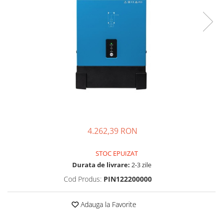
Sisteme de management (BMS)
Redresoare, incarcatoare si testere
Redresoare auto, moto, barci si
stationare
4.262,39 RON
STOC EPUIZAT
Durata de livrare:
2-3 zile
Cod Produs:
PIN122200000
Adauga la Favorite