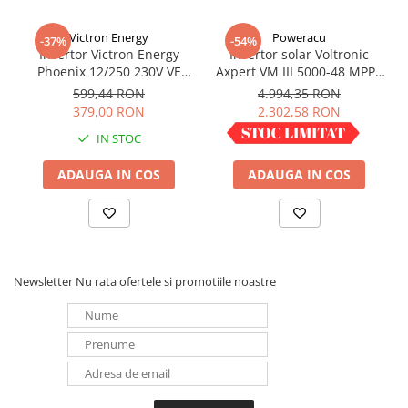
Victron Energy
Poweracu
-37%
-54%
Invertor Victron Energy
Invertor solar Voltronic
Phoenix 12/250 230V VE
Axpert VM III 5000-48 MPPT
Direct Schuko
5000VA 5000W LCD +
599,44 RON
4.994,35 RON
bluetooth
379,00 RON
2.302,58 RON
IN STOC
IN STOC
ADAUGA IN COS
ADAUGA IN COS
Newsletter
Nu rata ofertele si promotiile noastre