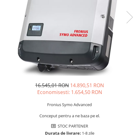
Sisteme de management (BMS)
Redresoare, incarcatoare si testere
Redresoare auto, moto, barci si
stationare
16.545,01 RON
14.890,51 RON
Economisesti:
1.654,50
RON
Fronius Symo Advanced
Conceput pentru a ne baza pe el.
STOC PARTENER
Durata de livrare:
1-8 zile