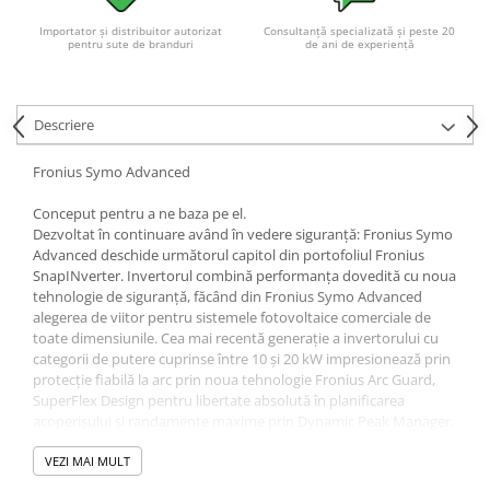
Importator și distribuitor autorizat
Consultanță specializată și peste 20
pentru sute de branduri
de ani de experiență
Descriere
Fronius Symo Advanced
Conceput pentru a ne baza pe el.
Dezvoltat în continuare având în vedere siguranță: Fronius Symo
Advanced deschide următorul capitol din portofoliul Fronius
SnapINverter. Invertorul combină performanța dovedită cu noua
tehnologie de siguranță, făcând din Fronius Symo Advanced
alegerea de viitor pentru sistemele fotovoltaice comerciale de
toate dimensiunile. Cea mai recentă generație a invertorului cu
categorii de putere cuprinse între 10 și 20 kW impresionează prin
protecție fiabilă la arc prin noua tehnologie Fronius Arc Guard,
SuperFlex Design pentru libertate absolută în planificarea
acoperișului și randamente maxime prin Dynamic Peak Manager.
DATE DE INTRARE
VEZI MAI MULT
Numărul de trackere MPPT 2