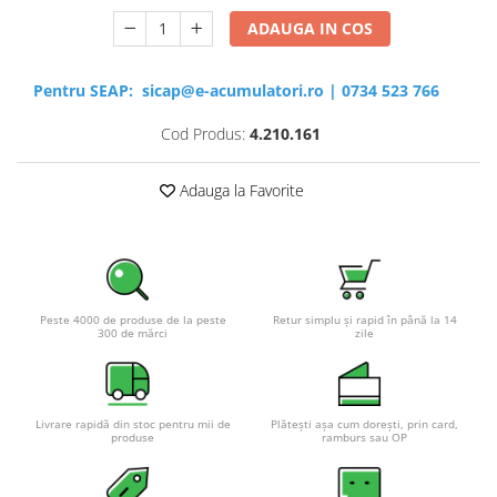
ADAUGA IN COS
Pentru SEAP:
sicap@e-acumulatori.ro
|
0734 523 766
Cod Produs:
4.210.161
Adauga la Favorite
Peste 4000 de produse de la peste
Retur simplu și rapid în până la 14
300 de mărci
zile
Livrare rapidă din stoc pentru mii de
Plătești așa cum dorești, prin card,
produse
ramburs sau OP