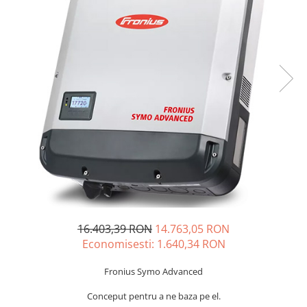
Incarcatoare acumulatori
Panouri fotovoltaice si accesorii
Panouri fotovoltaice
Sisteme prindere panouri
fotovoltaice
Accesorii
Invertoare
Invertoare Hibrid
Invertoare On-grid
Invertoare Off-grid
Controlere solare
MPPT
16.403,39 RON
14.763,05 RON
PWM
Economisesti:
1.640,34
RON
Convertoare de tensiune
Fronius Symo Advanced
Sisteme de stocare energie
Conceput pentru a ne baza pe el.
LiFePO4