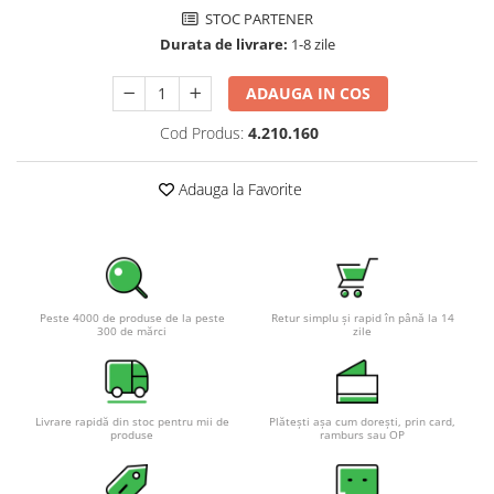
STOC PARTENER
Pachete complete stocare energie
Durata de livrare:
1-8 zile
Sisteme de Stocare Comerciale
Sisteme fotovoltaice complete
ADAUGA IN COS
Sisteme fotovoltaice de putere
Cod Produs:
4.210.160
mica (rulota/caravan/case de
vacanta)
Sisteme fotovoltaice profesionale
Adauga la Favorite
Pachete sisteme fotovoltaice
Statii de incarcare vehicule
electrice
Statii de incarcare
Peste 4000 de produse de la peste
Retur simplu și rapid în până la 14
Cabluri de incarcare vehicule
300 de mărci
zile
electrice
Prize de incarcare vehicule
electrice
Livrare rapidă din stoc pentru mii de
Plătești așa cum dorești, prin card,
produse
ramburs sau OP
Accesorii
Turbine eoliene pentru casă