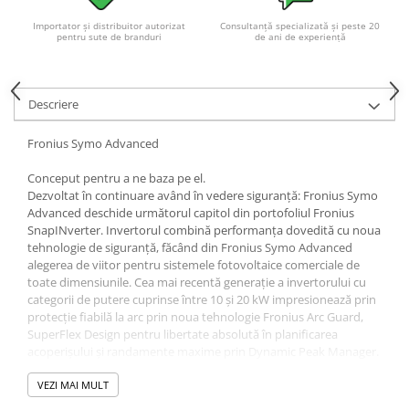
Acumulatori VRLA AGM/GEL /
Tractiune / LiFePo4
Importator și distribuitor autorizat
Consultanță specializată și peste 20
pentru sute de branduri
de ani de experiență
Baterii si acumulatori gel si VRLA
6-12 V
Baterii si acumulatori AGM VRLA
Descriere
de 6-12 V
Acumulatori Moto, ATV
Fronius Symo Advanced
GEL
Conceput pentru a ne baza pe el.
AGM
Dezvoltat în continuare având în vedere siguranță: Fronius Symo
Advanced deschide următorul capitol din portofoliul Fronius
Li-Ion
SnapINverter. Invertorul combină performanța dovedită cu noua
SLA AGM (Sealed Lead Acid)
tehnologie de siguranță, făcând din Fronius Symo Advanced
alegerea de viitor pentru sistemele fotovoltaice comerciale de
Deep Cycle - Tractiune/Semi-
toate dimensiunile. Cea mai recentă generație a invertorului cu
Tractiune
categorii de putere cuprinse între 10 și 20 kW impresionează prin
Marine & Caravan
protecție fiabilă la arc prin noua tehnologie Fronius Arc Guard,
SuperFlex Design pentru libertate absolută în planificarea
APC
acoperișului și randamente maxime prin Dynamic Peak Manager.
Pachete acumulatori VRLA
DATE DE INTRARE
VEZI MAI MULT
Sisteme de management (BMS)
Numărul de trackere MPPT 2