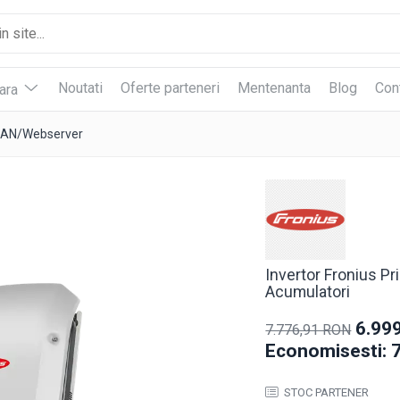
Noutati
Oferte parteneri
Mentenanta
Blog
Con
vara
/LAN/Webserver
Invertor Fronius P
Acumulatori
6.99
7.776,91 RON
Economisesti:
STOC PARTENER