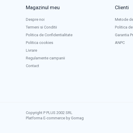
Panouri portabile
RS485 Modbus RTU SunSpec sau conexiune contor
Magazinul meu
Clienti
Racire/Incalzire
Statii energie portabile
Despre noi
Metode de
Termeni si Conditii
Politica de
Diverse
Politica de Confidentialitate
Garantia P
Electrice
Politica cookies
ANPC
Intrerupatoare si prize
Livrare
Dulapuri pentru cablare structurata
Regulamente campanii
Sigurante
Contact
Tablouri electrice
Lumina (Becuri si Lanterne)
Laptop & PC accesorii, baterii,
cabluri USB, prelungitoare USB
Cablu de date si Adaptoare
Solutii solare portabile
Copyright P PLUS 2002 SRL
Lichidare de stoc
Platforma E-commerce by Gomag
UPS