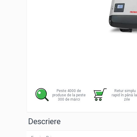
Incarcatoare acumulatori
Panouri fotovoltaice si accesorii
Panouri fotovoltaice
Sisteme prindere panouri
fotovoltaice
Accesorii
Invertoare
Invertoare Hibrid
Invertoare On-grid
Distribu
Invertoare Off-grid
pe
Facebo
Controlere solare
Peste 4000 de
Retur simplu 
produse de la peste
rapid în până l
MPPT
300 de mărci
zile
PWM
Convertoare de tensiune
Descriere
Sisteme de stocare energie
LiFePO4