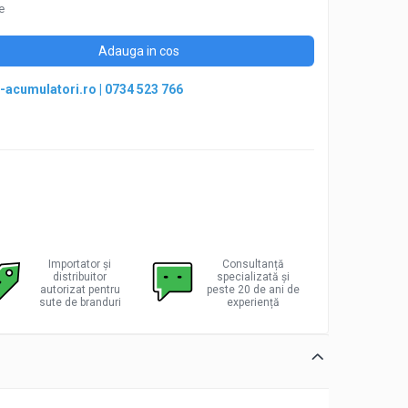
e
Adauga in cos
-acumulatori.ro
|
0734 523 766
Importator și
Consultanță
distribuitor
specializată și
autorizat pentru
peste 20 de ani de
sute de branduri
experiență