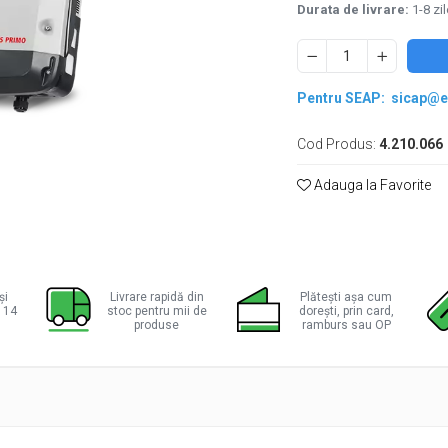
Durata de livrare:
1-8 zil
Pentru SEAP:
sicap@e
Cod Produs:
4.210.066
Adauga la Favorite
ie
ok
și
Livrare rapidă din
Plătești așa cum
a 14
stoc pentru mii de
dorești, prin card,
produse
ramburs sau OP