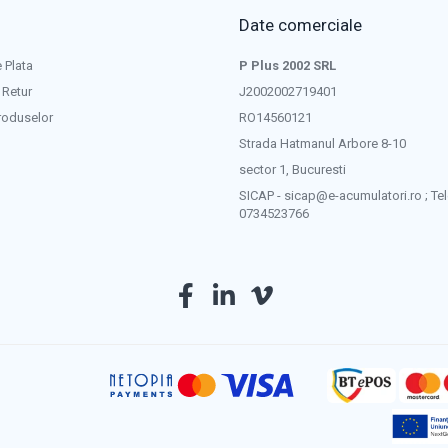
Date comerciale
 Plata
P Plus 2002 SRL
 Retur
J2002002719401
roduselor
RO14560121
Strada Hatmanul Arbore 8-10
sector 1, Bucuresti
SICAP - sicap@e-acumulatori.ro ; Tel
0734523766