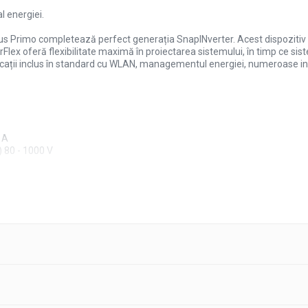
 energiei.
onius Primo completează perfect generația SnapINverter. Acest dispoziti
rFlex oferă flexibilitate maximă în proiectarea sistemului, în timp ce si
icații inclus în standard cu WLAN, managementul energiei, numeroase inte
 A
 80 - 1000 V
800 V
Wpeak