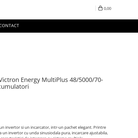
0,00
CONTACT
 Victron Energy MultiPlus 48/5000/70-
cumulatori
n invertor si un incarcator, intr-un pachet elegant. Printre
a un invertor cu unda sinusiodala pura, incarcare ajustabila,