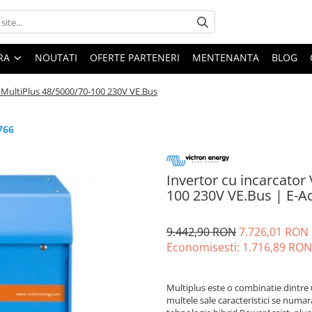
ARA
NOUTATI
OFERTE PARTENERI
MENTENANTA
BLOG
y MultiPlus 48/5000/70-100 230V VE.Bus
766
Invertor cu incarcator
100 230V VE.Bus | E-A
9.442,90 RON
7.726,01 RON
Economisesti:
1.716,89
RON
Multiplus este o combinatie dintre u
multele sale caracteristici se numar