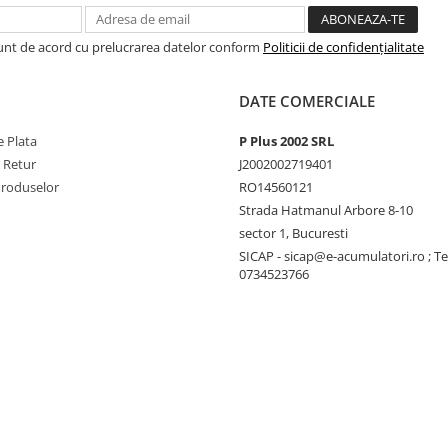
A). Prin Multi Control
generator sau reteaua de
Sunt de acord cu prelucrarea datelor conform
Politicii de confidențialitate
i consumatori de curent
pentru încarcare, prevenind
imentarii de tarm.
DATE COMERCIALE
 Plata
P Plus 2002 SRL
tarii de tarm sau a
e Retur
J2002002719401
Produselor
RO14560121
ontrol la o dimensiune
Strada Hatmanul Arbore 8-10
 suplimenteze capacitatea
sector 1, Bucuresti
e vârf este adesea necesara
SICAP - sicap@e-acumulatori.ro ; Te
va asigura ca energia
0734523766
ste imediat compensata de
, puterea de rezerva este
 chiar si în timpul unei
oltaice (PV) conectate sau