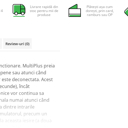
Livrare rapidă din
Plătești așa cum
14
stoc pentru mii de
dorești, prin card,
produse
ramburs sau OP
Review-uri
(0)
unctionare. MultiPlus preia
i pene sau atunci când
r este deconectata. Acest
ecunde), încât
onice vor continua sa
onala numai atunci când
 dintre intrarile
umulatorul, precum un
 la aceasta iesire (a doua
te de 3kVA si mai mult).