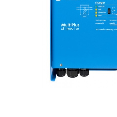
Incarcatoare acumulatori
Panouri fotovoltaice si accesorii
Panouri fotovoltaice
Sisteme prindere panouri
fotovoltaice
Accesorii
Invertoare
Invertoare Hibrid
Invertoare On-grid
Invertoare Off-grid
Controlere solare
MPPT
PWM
Distribuie
pe
Convertoare de tensiune
Facebook
Sisteme de stocare energie
LiFePO4