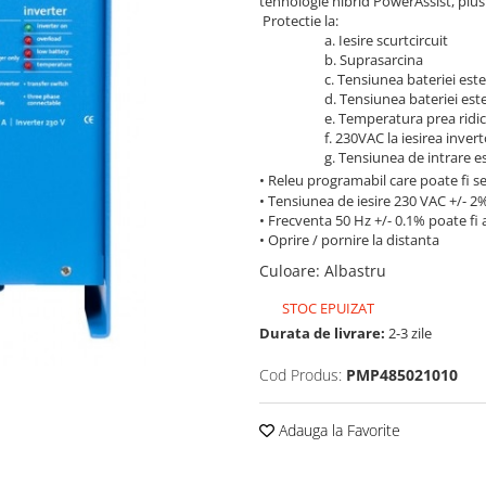
tehnologie hibrid PowerAssist, plus 
Protectie la:
a. Iesire scurtcircuit
b. Suprasarcina
c. Tensiunea bateriei este 
d. Tensiunea bateriei este p
e. Temperatura prea ridic
f. 230VAC la iesirea inverto
g. Tensiunea de intrare est
• Releu programabil care poate fi s
• Tensiunea de iesire 230 VAC +/- 2%
• Frecventa 50 Hz +/- 0.1% poate fi 
• Oprire / pornire la distanta
Culoare
:
Albastru
STOC EPUIZAT
Durata de livrare:
2-3 zile
Cod Produs:
PMP485021010
Adauga la Favorite