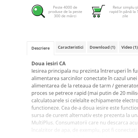
Pachete complete stocare energie
Peste 4000 de
Retur simplu și
produse de la peste
rapid în până la 
Sisteme de Stocare Comerciale
300 de mărci
zile
Sisteme fotovoltaice complete
Sisteme fotovoltaice de putere
mica (rulota/caravan/case de
vacanta)
Caracteristici
Download (1)
Video
(1)
Descriere
Sisteme fotovoltaice profesionale
Pachete sisteme fotovoltaice
Doua iesiri CA
Statii de incarcare vehicule
Iesirea principala nu prezinta întreruperi în f
electrice
alimentarea sarcinilor conectate în cazul une
Statii de incarcare
alimentarea de la reteaua de tarm / generato
Cabluri de incarcare vehicule
proces se petrece rapid (mai putin de 20 milis
electrice
calculatoarele si celelalte echipamente electr
Prize de incarcare vehicule
functioneze. Cea de-a doua iesire este functi
electrice
sursa de curent alternativ este prezenta la una
MultiPlus. Consumatorii care nu descarca ac
Accesorii
încalzitor de apa, de exemplu, pot fi conectati
Turbine eoliene pentru casă
iesire este disponibila la modelele cu capacita