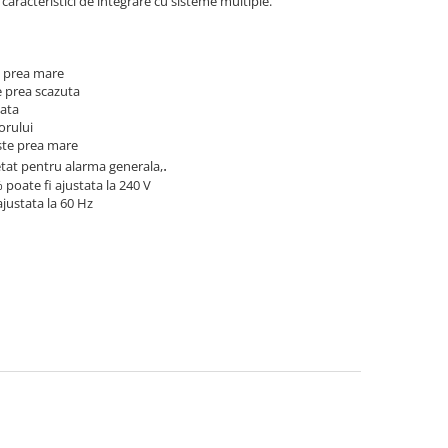
caracteristici de integrare cu sisteme multiple.
prea mare
rea scazuta
ata
rului
e prea mare
.
etat pentru alarma generala,
 poate fi ajustata la 240 V
ajustata la 60 Hz