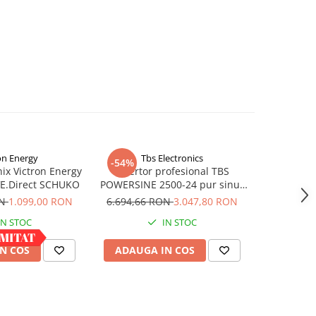
on Energy
Tbs Electronics
-54%
-37%
ix Victron Energy
Invertor profesional TBS
Invertor 
VE.Direct SCHUKO
POWERSINE 2500-24 pur sinus
Sinewave I
DC/AC
cu controll
ON
1.099,00 RON
6.694,66 RON
3.047,80 RON
2.235,9
cabl
IN STOC
IN STOC
N COS
ADAUGA IN COS
ADAUG