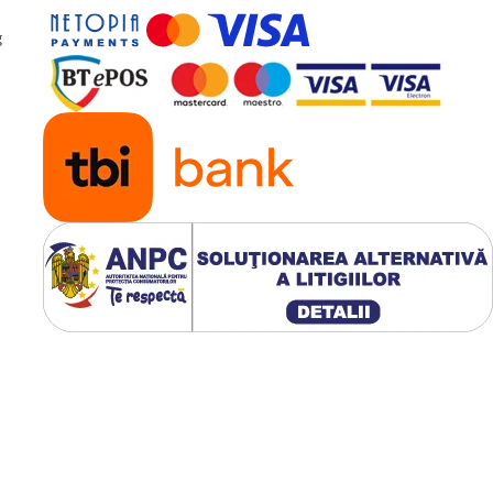
ergie. Software-ul de
g
 trebuie sa fie schimbate,
 printr-o procedura de
 si trifazice pot fi
figure si VE.Bus System
te la retea, cu retea
toare conectate la retea
rate cu Asistenti
Controlul si monitorizarea
nibile: Monitor
 GX si alte dispozitive
, laptop sau calculator
ot fi stocate si afisate