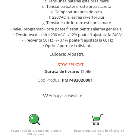
c. Tensiunea bateriei este prea mare
d. Tensiunea bateriei este prea scazuta
e. Temperatura prea ridicata
f. 230VAC la iesirea invertorului
g. Tensiunea de intrare este prea mare
.
• Releu programabil care poate fi setat pentru alarma generala,
• Tensiunea de iesire 230 VAC +/- 2% poate fi ajustata la 240 V
• Frecventa 50 Hz +/- 0.1% poate fi ajustata la 60 Hz
• Oprire / pornire la distanta
Culoare
:
Albastru
STOC EPUIZAT
Durata de livrare:
15 zile
Cod Produs:
PMP483020001
Adauga la Favorite
Peste 4000 de produse de la peste
Retur simplu și rapid în până la 14
300 de mărci
zile