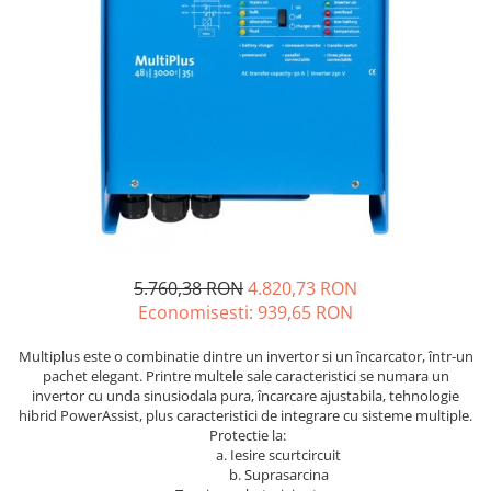
Sisteme de management (BMS)
Redresoare, incarcatoare si testere
Redresoare auto, moto, barci si
stationare
5.760,38 RON
4.820,73 RON
Economisesti:
939,65
RON
Multiplus este o combinatie dintre un invertor si un încarcator, într-un
pachet elegant. Printre multele sale caracteristici se numara un
invertor cu unda sinusiodala pura, încarcare ajustabila, tehnologie
hibrid PowerAssist, plus caracteristici de integrare cu sisteme multiple.
Protectie la:
a. Iesire scurtcircuit
b. Suprasarcina