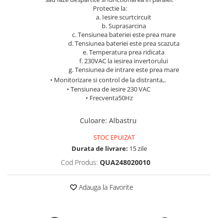
Protectie la:
Pachete complete stocare energie
a. Iesire scurtcircuit
Sisteme de Stocare Comerciale
b. Suprasarcina
c. Tensiunea bateriei este prea mare
Sisteme fotovoltaice complete
d. Tensiunea bateriei este prea scazuta
Sisteme fotovoltaice de putere
e. Temperatura prea ridicata
f. 230VAC la iesirea invertorului
mica (rulota/caravan/case de
g. Tensiunea de intrare este prea mare
vacanta)
Sisteme fotovoltaice profesionale
.
• Monitorizare si control de la distranta,
• Tensiunea de iesire 230 VAC
Pachete sisteme fotovoltaice
• Frecventa50Hz
Statii de incarcare vehicule
electrice
Culoare
:
Albastru
Statii de incarcare
STOC EPUIZAT
Cabluri de incarcare vehicule
Durata de livrare:
15 zile
electrice
Cod Produs:
QUA248020010
Prize de incarcare vehicule
electrice
Adauga la Favorite
Accesorii
Turbine eoliene pentru casă