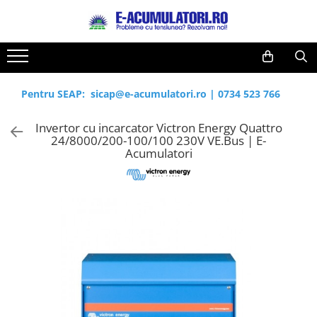
Toate Produsele
Reduceri de vara
Acumulatori, Baterii si Incarcatoare
Cabluri
Uzuale
Pentru SEAP:
sicap@e-acumulatori.ro
|
0734 523 766
Acumulatori
Baterii
Diverse
Invertor cu incarcator Victron Energy Quattro
Baterii alcaline
Prelungitoare
24/8000/200-100/100 230V VE.Bus | E-
Baterii litiu
Panouri fotovoltaice
Acumulatori
Zinc-Carbon
Sisteme de prindere
Baterii rotunde argint
Invertoare
Baterii auditive
Statii de incarcare EV
Accesorii baterii
UPS
Baterii Industriale
Acumulatori
Ni-MH
Li-Ion