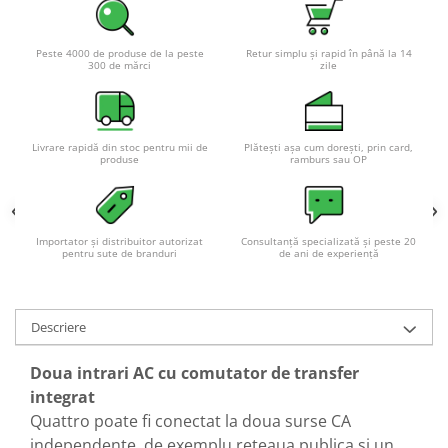
Acumulatori VRLA AGM/GEL /
Tractiune / LiFePo4
Baterii si acumulatori gel si VRLA
Peste 4000 de produse de la peste
Retur simplu și rapid în până la 14
300 de mărci
zile
6-12 V
Baterii si acumulatori AGM VRLA
de 6-12 V
Livrare rapidă din stoc pentru mii de
Plătești așa cum dorești, prin card,
Acumulatori Moto, ATV
produse
ramburs sau OP
GEL
AGM
Li-Ion
Importator și distribuitor autorizat
Consultanță specializată și peste 20
pentru sute de branduri
de ani de experiență
SLA AGM (Sealed Lead Acid)
Deep Cycle - Tractiune/Semi-
Tractiune
Descriere
Marine & Caravan
Doua intrari AC cu comutator de transfer
APC
integrat
Pachete acumulatori VRLA
Quattro poate fi conectat la doua surse CA
Sisteme de management (BMS)
independente, de exemplu reteaua publica si un