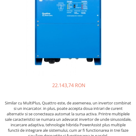
Incarcatoare acumulatori
Panouri fotovoltaice si accesorii
Panouri fotovoltaice
Sisteme prindere panouri
fotovoltaice
Accesorii
Invertoare
Invertoare Hibrid
Invertoare On-grid
Invertoare Off-grid
22.143,74 RON
Controlere solare
MPPT
Similar cu MultiPlus, Quattro este, de asemenea, un invertor combinat
PWM
si un incarcator. in plus, poate accepta doua intrari de curent
alternativ si se conecteaza automat la sursa activa. Printre multiplele
Convertoare de tensiune
sale caracteristici se numara un adevarat invertor de unde sinusoidale,
Sisteme de stocare energie
incarcare adaptiva, tehnologie hibrida PowerAssist plus multiple
functii de integrare ale sistemului, cum ar fi functionarea in trei faze
LiFePO4
sau faze despartite si functionarea in paralel.