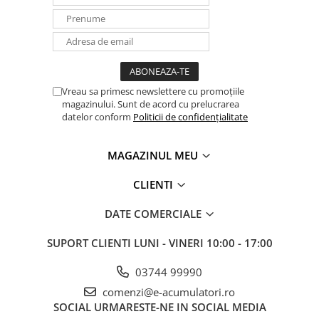
invertorul va continua sa functioneze. Daca nu,
invertorul se va opri din nou.
Releu programabil
În mod implicit, releul programabil este setat ca un
releu de alarma, adica releul se va dezactiva în caz
Vreau sa primesc newslettere cu promoțiile
magazinului. Sunt de acord cu prelucrarea
de alarma sau pre-alarma (invertorul aproape prea
datelor conform
Politicii de confidențialitate
fierbinte, ondulatia la intrare aproape prea mare,
tensiunea bateriei aproape prea jos).
MAGAZINUL MEU
CLIENTI
DATE COMERCIALE
SUPORT CLIENTI
LUNI - VINERI 10:00 - 17:00
03744 99990
comenzi@e-acumulatori.ro
SOCIAL
URMARESTE-NE IN SOCIAL MEDIA