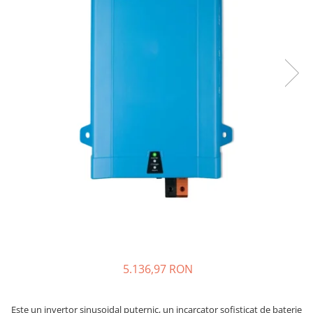
Sisteme de management (BMS)
Redresoare, incarcatoare si testere
Redresoare auto, moto, barci si
stationare
5.136,97 RON
Este un invertor sinusoidal puternic, un incarcator sofisticat de baterie