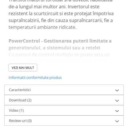
de-a lungul mai multor ani. Invertorul este
rezistent la scurtcircuit si este protejat împotriva
supraîncalzirii, fie din cauza supraîncarcarii, fie a
temperaturii ambiante ridicate.
PowerControl - Gestionarea puterii limitate a
generatorului, a sistemului sau a retelei
Cu panoul de control multiplu se poate seta un
curent maxim al generatorului sau al tarmului.
MultiPlus va tine cont apoi de alte încarcari de
VEZI MAI MULT
curent alternativ si va folosi tot ceea ce este
Informatii conformitate produs
suplimentar pentru încarcare, împiedicând astfel
supraîncarcarea sursei de generator sau de tarm.
Caracteristici
Download (2)
PowerAssist - Cresterea capacitatii puterii
tarmului sau a generatorului
Video
(1)
În cazul în care puterea de vârf este atât de des
Review-uri
(0)
necesara doar pentru o perioada limitata,