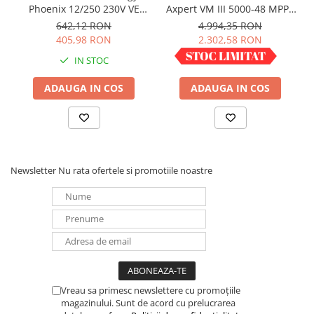
Phoenix 12/250 230V VE
Axpert VM III 5000-48 MPPT
energie suplimentara a invertorului atunci când
Direct Schuko
5000VA 5000W LCD +
642,12 RON
4.994,35 RON
este necesar.
bluetooth
405,98 RON
2.302,58 RON
IN STOC
IN STOC
ADAUGA IN COS
ADAUGA IN COS
Newsletter
Nu rata ofertele si promotiile noastre
Vreau sa primesc newslettere cu promoțiile
magazinului. Sunt de acord cu prelucrarea