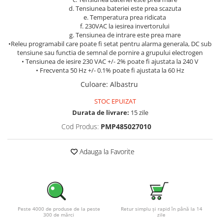
d. Tensiunea bateriei este prea scazuta
e. Temperatura prea ridicata
f. 230VAC la iesirea invertorului
g. Tensiunea de intrare este prea mare
•Releu programabil care poate fi setat pentru alarma generala, DC sub
tensiune sau functia de semnal de pornire a grupului electrogen
• Tensiunea de iesire 230 VAC +/- 2% poate fi ajustata la 240 V
• Frecventa 50 Hz +/- 0.1% poate fi ajustata la 60 Hz
Culoare
:
Albastru
STOC EPUIZAT
Durata de livrare:
15 zile
Cod Produs:
PMP485027010
Adauga la Favorite
Peste 4000 de produse de la peste
Retur simplu și rapid în până la 14
300 de mărci
zile