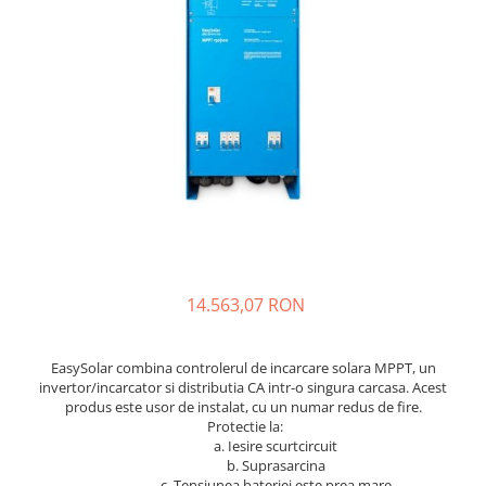
Sisteme de management (BMS)
Redresoare, incarcatoare si testere
Redresoare auto, moto, barci si
stationare
14.563,07 RON
EasySolar combina controlerul de incarcare solara MPPT, un
invertor/incarcator si distributia CA intr-o singura carcasa. Acest
produs este usor de instalat, cu un numar redus de fire.
Protectie la:
a. Iesire scurtcircuit
b. Suprasarcina
c. Tensiunea bateriei este prea mare