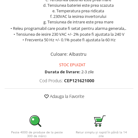
d. Tensiunea bateriei este prea scazuta
e. Temperatura prea ridicata
f. 230VAC la iesirea invertorului
g. Tensiunea de intrare este prea mare
.
• Releu programabil care poate fi setat pentru alarma generala,
• Tensiunea de iesire 230 VAC +/- 2% poate fi ajustata la 240 V
• Frecventa 50 Hz +/- 0.1% poate fi ajustata la 60 Hz
Culoare
:
Albastru
STOC EPUIZAT
Durata de livrare:
2-3 zile
Cod Produs:
CEP121621000
Adauga la Favorite
Peste 4000 de produse de la peste
Retur simplu și rapid în până la 14
300 de mărci
zile