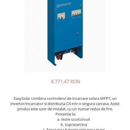
Sisteme de management (BMS)
Redresoare, incarcatoare si testere
Redresoare auto, moto, barci si
stationare
8.771,47 RON
EasySolar combina controlerul de incarcare solara MPPT, un
invertor/incarcator si distributia CA intr-o singura carcasa. Acest
produs este usor de instalat, cu un numar redus de fire.
Protectie la:
a. Iesire scurtcircuit
b. Suprasarcina
c. Tensiunea bateriei este prea mare