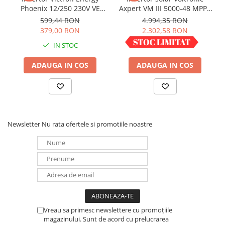
circuit de 10A si 16A. O iesire de 16A este
Phoenix 12/250 230V VE
Axpert VM III 5000-48 MPPT
controlata de intrarea de curent alternativ: se va
Direct Schuko
5000VA 5000W LCD +
599,44 RON
4.994,35 RON
porni numai atunci când este disponibila curent
bluetooth
379,00 RON
2.302,58 RON
alternativ.
IN STOC
IN STOC
PowerAssist
ADAUGA IN COS
ADAUGA IN COS
Tehnologia unica PowerAssist protejeaza
alimentarea cu energie electrica sau a
generatorului de suprasolicitare prin adaugarea de
energie suplimentara a invertorului atunci când
este necesar.
Newsletter
Nu rata ofertele si promotiile noastre
Vreau sa primesc newslettere cu promoțiile
magazinului. Sunt de acord cu prelucrarea