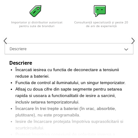
Acumulatori VRLA AGM/GEL /
Tractiune / LiFePo4
Baterii si acumulatori gel si VRLA
6-12 V
Importator și distribuitor autorizat
Consultanță specializată și peste 20
pentru sute de branduri
de ani de experiență
Baterii si acumulatori AGM VRLA
de 6-12 V
Acumulatori Moto, ATV
Descriere
GEL
Descriere
AGM
Încarcati iesirea cu functia de deconectare a tensiunii
Li-Ion
reduse a bateriei.
SLA AGM (Sealed Lead Acid)
Functia de control al iluminatului, un singur temporizator.
Afisaj cu doua cifre din sapte segmente pentru setarea
Deep Cycle - Tractiune/Semi-
Tractiune
rapida si usoara a functionalitatii de iesire a sarcinii,
inclusiv setarea temporizatorului.
Marine & Caravan
Încarcare în trei trepte a bateriei (în vrac, absorbtie,
APC
plutitoare), nu este programabila.
Iesire de încarcare protejata împotriva suprasolicitarii si
Pachete acumulatori VRLA
scurtcircuitului.
Sisteme de management (BMS)
Protejat împotriva conexiunii de polaritate inversa a