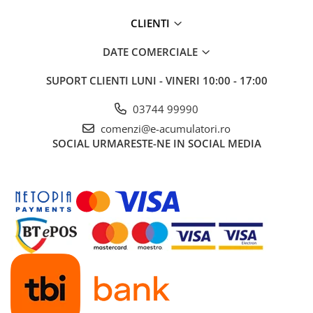
UPS
CLIENTI
Acumulatori
DATE COMERCIALE
Diverse
Invertoare
SUPORT CLIENTI
LUNI - VINERI 10:00 - 17:00
Sisteme de prindere
03744 99990
Statii de incarcare EV
comenzi@e-acumulatori.ro
OUTLET
SOCIAL
URMARESTE-NE IN SOCIAL MEDIA
Pompe de caldura