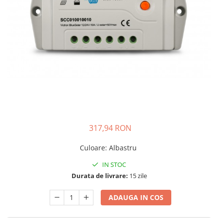
Incarcatoare acumulatori
Panouri fotovoltaice si accesorii
Panouri fotovoltaice
Sisteme prindere panouri
fotovoltaice
Accesorii
Invertoare
Invertoare Hibrid
Invertoare On-grid
317,94 RON
Invertoare Off-grid
Controlere solare
Culoare
:
Albastru
MPPT
IN STOC
PWM
Durata de livrare:
15 zile
Convertoare de tensiune
ADAUGA IN COS
Sisteme de stocare energie
LiFePO4