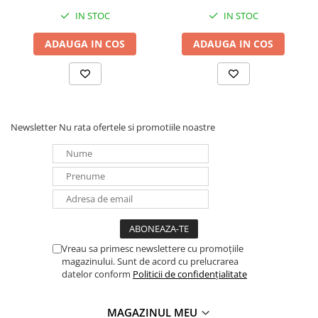
IN STOC
IN STOC
Panouri portabile
Racire/Incalzire
ADAUGA IN COS
ADAUGA IN COS
Statii energie portabile
Diverse
Electrice
Intrerupatoare si prize
Newsletter
Nu rata ofertele si promotiile noastre
Dulapuri pentru cablare
structurata
Sigurante
Tablouri electrice
Lumina (Becuri si Lanterne)
Laptop & PC accesorii, baterii,
cabluri USB, prelungitoare USB
Vreau sa primesc newslettere cu promoțiile
magazinului. Sunt de acord cu prelucrarea
Cablu de date si Adaptoare
datelor conform
Politicii de confidențialitate
Solutii solare portabile
Lichidare de stoc
MAGAZINUL MEU