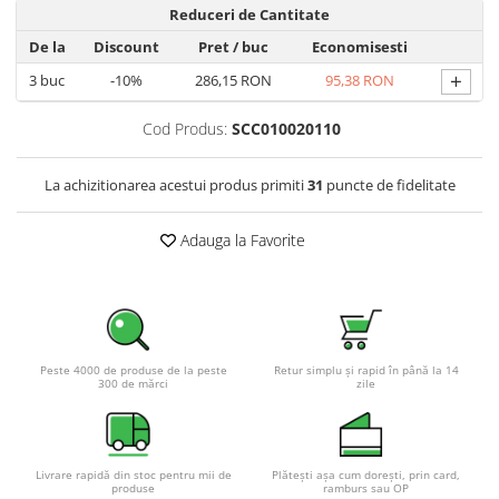
Reduceri de Cantitate
Pachete complete stocare energie
De la
Discount
Pret
/ buc
Economisesti
Sisteme de Stocare Comerciale
+
3
buc
-10%
286,15 RON
95,38 RON
Sisteme fotovoltaice complete
Sisteme fotovoltaice de putere
Cod Produs:
SCC010020110
mica (rulota/caravan/case de
vacanta)
Sisteme fotovoltaice profesionale
La achizitionarea acestui produs primiti
31
puncte de fidelitate
Pachete sisteme fotovoltaice
Adauga la Favorite
Statii de incarcare vehicule
electrice
Statii de incarcare
Cabluri de incarcare vehicule
electrice
Peste 4000 de produse de la peste
Retur simplu și rapid în până la 14
300 de mărci
zile
Prize de incarcare vehicule
electrice
Accesorii
Livrare rapidă din stoc pentru mii de
Plătești așa cum dorești, prin card,
Turbine eoliene pentru casă
produse
ramburs sau OP