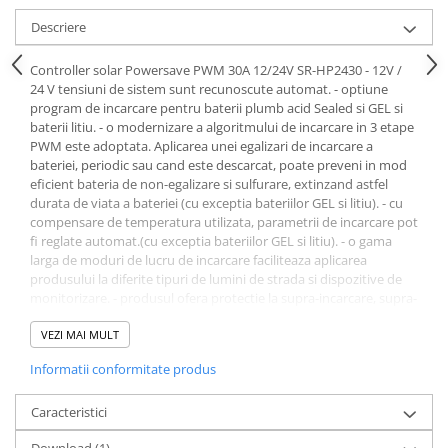
Acumulatori VRLA AGM/GEL /
Descriere
Tractiune / LiFePo4
Baterii si acumulatori gel si VRLA
Controller solar Powersave PWM 30A 12/24V SR-HP2430 - 12V /
6-12 V
24 V tensiuni de sistem sunt recunoscute automat. - optiune
Baterii si acumulatori AGM VRLA
program de incarcare pentru baterii plumb acid Sealed si GEL si
de 6-12 V
baterii litiu. - o modernizare a algoritmului de incarcare in 3 etape
PWM este adoptata. Aplicarea unei egalizari de incarcare a
Acumulatori Moto, ATV
bateriei, periodic sau cand este descarcat, poate preveni in mod
eficient bateria de non-egalizare si sulfurare, extinzand astfel
GEL
durata de viata a bateriei (cu exceptia bateriilor GEL si litiu). - cu
AGM
compensare de temperatura utilizata, parametrii de incarcare pot
Li-Ion
fi reglate automat.(cu exceptia bateriilor GEL si litiu). - o gama
larga de moduri de lucru de incarcare faciliteaza aplicarea
SLA AGM (Sealed Lead Acid)
produsului la diferite tipuri de lumini de strada si dispozitive de
Deep Cycle - Tractiune/Semi-
monitorizare. - produsul ofera protectie la supra-incarcare, supra-
Tractiune
descarcare, suprasarcina, precum si o protectie la scurtcircuit. -
datorita unei metode avansate de pornire de sarcina,
VEZI MAI MULT
Marine & Caravan
incarcaturile mari de capacitate pot fi pornite fara probleme. - o
Informatii conformitate produs
APC
serie de setari ale parametrilor si functie de economisire cu
intrerupere a alimentarii sunt disponibile, astfel incat nu exista
Pachete acumulatori VRLA
setarea de repetare. - ecran LCD si o interfata om-masina cu 2
Caracteristici
chei. - design-ul usor de utilizat al browser-ului si interfetele
Sisteme de management (BMS)
Download (1)