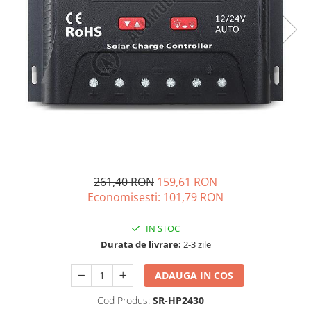
Incarcatoare acumulatori
Panouri fotovoltaice si accesorii
Panouri fotovoltaice
Sisteme prindere panouri
fotovoltaice
Accesorii
Invertoare
Invertoare Hibrid
Invertoare On-grid
261,40 RON
159,61 RON
Invertoare Off-grid
Economisesti:
101,79
RON
Controlere solare
MPPT
IN STOC
Durata de livrare:
2-3 zile
PWM
Convertoare de tensiune
ADAUGA IN COS
Sisteme de stocare energie
Cod Produs:
SR-HP2430
LiFePO4