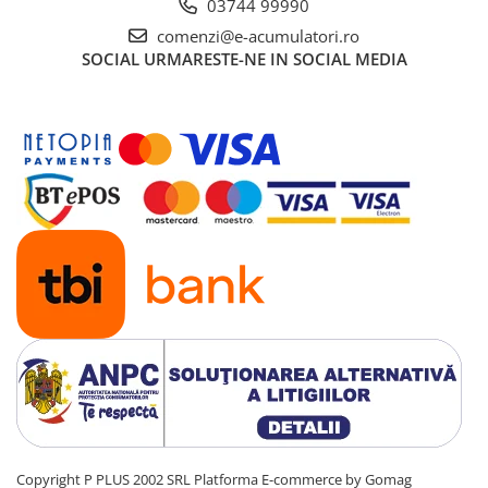
03744 99990
UPS
comenzi@e-acumulatori.ro
Acumulatori
SOCIAL
URMARESTE-NE IN SOCIAL MEDIA
Diverse
Invertoare
Sisteme de prindere
Statii de incarcare EV
OUTLET
Pompe de caldura
Copyright P PLUS 2002 SRL
Platforma E-commerce by Gomag