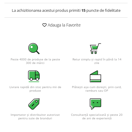
Pachete complete stocare energie
La achizitionarea acestui produs primiti
15
puncte de fidelitate
Sisteme de Stocare Comerciale
Sisteme fotovoltaice complete
Adauga la Favorite
Sisteme fotovoltaice de putere
mica (rulota/caravan/case de
vacanta)
Sisteme fotovoltaice profesionale
Pachete sisteme fotovoltaice
Peste 4000 de produse de la peste
Retur simplu și rapid în până la 14
300 de mărci
zile
Statii de incarcare vehicule
electrice
Statii de incarcare
Cabluri de incarcare vehicule
Livrare rapidă din stoc pentru mii de
Plătești așa cum dorești, prin card,
produse
ramburs sau OP
electrice
Prize de incarcare vehicule
electrice
Importator și distribuitor autorizat
Consultanță specializată și peste 20
Accesorii
pentru sute de branduri
de ani de experiență
Turbine eoliene pentru casă