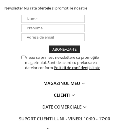
Panouri portabile
Newsletter
Nu rata ofertele si promotiile noastre
Racire/Incalzire
Statii energie portabile
Diverse
Electrice
Intrerupatoare si prize
Dulapuri pentru cablare
Vreau sa primesc newslettere cu promoțiile
magazinului. Sunt de acord cu prelucrarea
structurata
datelor conform
Politicii de confidențialitate
Sigurante
Tablouri electrice
MAGAZINUL MEU
Lumina (Becuri si Lanterne)
Laptop & PC accesorii, baterii,
CLIENTI
cabluri USB, prelungitoare USB
DATE COMERCIALE
Cablu de date si Adaptoare
Solutii solare portabile
SUPORT CLIENTI
LUNI - VINERI 10:00 - 17:00
Lichidare de stoc