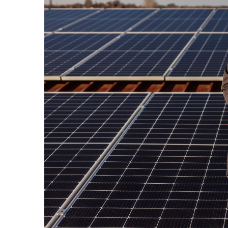
Acumulatori VRLA AGM/GEL /
Tractiune / LiFePo4
Baterii si acumulatori gel si VRLA
6-12 V
Baterii si acumulatori AGM VRLA
de 6-12 V
Acumulatori Moto, ATV
GEL
AGM
Li-Ion
SLA AGM (Sealed Lead Acid)
Deep Cycle - Tractiune/Semi-
Tractiune
Marine & Caravan
APC
Pachete acumulatori VRLA
Sisteme de management (BMS)