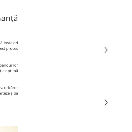
nanță
ă instalezi
cest proces
panourilor
bție optimă
ea oricăror
rteze și să