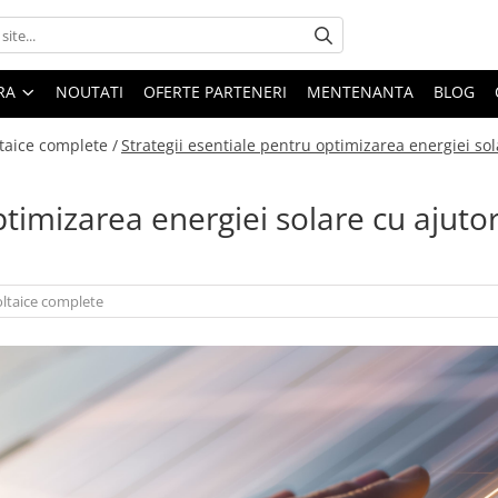
ARA
NOUTATI
OFERTE PARTENERI
MENTENANTA
BLOG
ltaice complete /
Strategii esentiale pentru optimizarea energiei sol
ptimizarea energiei solare cu ajuto
oltaice complete