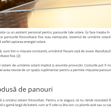
ste ca un asistent personal pentru panourile tale solare. Își face treaba în l
 ce panourile fotovoltaice fixe stau nemișcate, sistemul de urmărire solară 
astfel captarea energiei solare.
ră, sunt într-o mișcare constantă, urmărind fiecare rază de soare. Rezultatu
taice fixe. [2]
i sistem de urmărire solară implică și anumite provocări. Costurile pot fi ma
ei avea nevoie de un spațiu suplimentar pentru a permite mișcarea panouril
odusă de panouri
ă a oricărui sistem fotovoltaic. Pentru a te asigura că nu rămâi niciodată f
istă o gamă largă de baterii, cum ar fi cele cu litiu-ion, cu plumb-acid sau cu sa