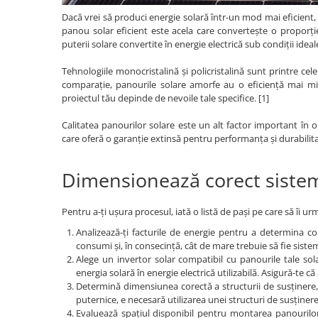
Redresoare, incarcatoare si testere
Dacă vrei să produci energie solară într-un mod mai eficient, p
panou solar eficient este acela care convertește o proporție
Redresoare auto, moto, barci si
puterii solare convertite în energie electrică sub condiții ideal
stationare
Surse UPS
Tehnologiile monocristalină și policristalină sunt printre ce
comparație, panourile solare amorfe au o eficiență mai mic
UPS pentru centrale termice si
proiectul tău depinde de nevoile tale specifice. [1]
sisteme de urgenta - acumulator
extern
Calitatea panourilor solare este un alt factor important în o
UPS Calculatoare si Servere
care oferă o garanție extinsă pentru performanța și durabilita
UPS Trifazat
Stabilizatoare Tensiune
Dimensionează corect sistem
PDUs unitati de distributie a
energiei electrice
Pentru a-ți ușura procesul, iată o listă de pași pe care să îi ur
Cabinete baterii
Analizează-ți facturile de energie pentru a determina co
consumi și, în consecință, cât de mare trebuie să fie siste
Acumulatori UPS
Alege un invertor solar compatibil cu panourile tale sol
Drumetii / Camping
energia solară în energie electrică utilizabilă. Asigură-te că 
Determină dimensiunea corectă a structurii de susținere, î
Accesorii
puternice, e necesară utilizarea unei structuri de susținer
Frigidere portabile
Evaluează spațiul disponibil pentru montarea panourilor s