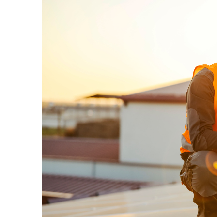
UPS
Acumulatori
Diverse
Invertoare
Sisteme de prindere
Statii de incarcare EV
OUTLET
Pompe de caldura