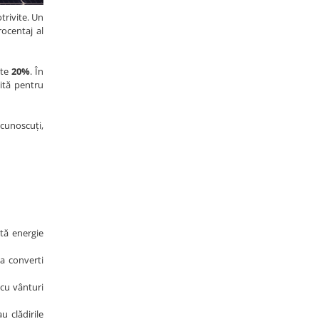
trivite. Un
rocentaj al
ste
20%
. În
ită pentru
 cunoscuți,
âtă energie
 a converti
 cu vânturi
u clădirile