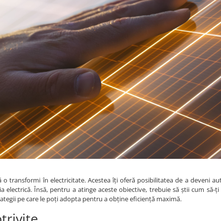
ă o transformi în electricitate. Acestea îți oferă posibilitatea de a deveni 
 electrică. Însă, pentru a atinge aceste obiective, trebuie să știi cum să-ți
trategii pe care le poți adopta pentru a obține eficiență maximă.
trivite