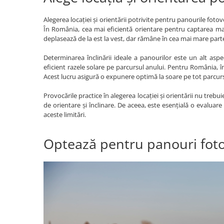
Pachete complete stocare energie
Alegerea locației și orientării potrivite pentru panourile foto
Sisteme de Stocare Comerciale
În România, cea mai eficientă orientare pentru captarea ma
deplasează de la est la vest, dar rămâne în cea mai mare parte
Sisteme fotovoltaice complete
Sisteme fotovoltaice de putere
Determinarea înclinării ideale a panourilor este un alt aspe
mica (rulota/caravan/case de
eficient razele solare pe parcursul anului. Pentru România, în
vacanta)
Acest lucru asigură o expunere optimă la soare pe tot parcurs
Sisteme fotovoltaice profesionale
Pachete sisteme fotovoltaice
Provocările practice în alegerea locației și orientării nu trebui
de orientare și înclinare. De aceea, este esențială o evaluare
Statii de incarcare vehicule
aceste limitări.
electrice
Statii de incarcare
Optează pentru panouri fotov
Cabluri de incarcare vehicule
electrice
Prize de incarcare vehicule
electrice
Accesorii
Turbine eoliene pentru casă