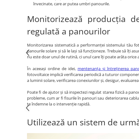
învecinate, care ar putea umbri panourile.
Panouri portabile
Monitorizează producția d
Racire/Incalzire
Statii energie portabile
regulată a panourilor
Diverse
Electrice
Monitorizarea sistematică a performanței sistemului tău foto
panourile solare și să le lași să funcționeze. Trebuie să îți a
Intrerupatoare si prize
nu este doar unul de rutină, ci unul care îți poate arăta oric
Dulapuri pentru cablare
structurata
În aceeași ordine de idei,
mentenanța și întreținerea pano
fotovoltaice implică verificarea periodică a tuturor compone
Sigurante
a luminii solare, verificarea conexiunilor și, desigur, evaluare
Tablouri electrice
Lumina (Becuri si Lanterne)
Poate fi de ajutor și să inspectezi regulat starea fizică a pan
probleme, cum ar fi fisurile în panouri sau deteriorarea cablur
Laptop & PC accesorii, baterii,
te îndemne la o intervenție rapidă.
cabluri USB, prelungitoare USB
Cablu de date si Adaptoare
Utilizează un sistem de urmă
Solutii solare portabile
Lichidare de stoc