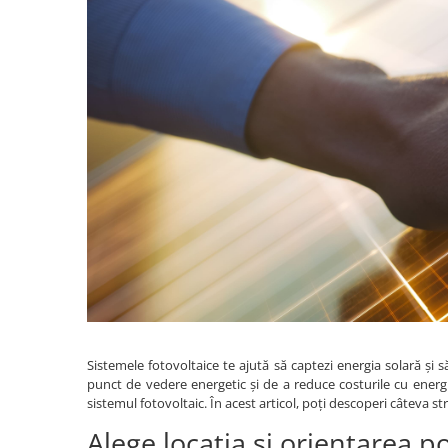
Incarcatoare acumulatori
Panouri fotovoltaice si accesorii
Panouri fotovoltaice
Sisteme prindere panouri
fotovoltaice
Accesorii
Invertoare
Invertoare Hibrid
Invertoare On-grid
Invertoare Off-grid
Controlere solare
MPPT
PWM
Sistemele fotovoltaice te ajută să captezi energia solară și s
Convertoare de tensiune
punct de vedere energetic și de a reduce costurile cu energia
sistemul fotovoltaic. În acest articol, poți descoperi câteva s
Sisteme de stocare energie
Alege locația și orientarea po
LiFePO4