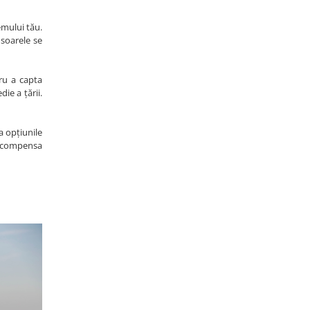
emului tău.
 soarele se
tru a capta
ie a țării.
ta opțiunile
 compensa