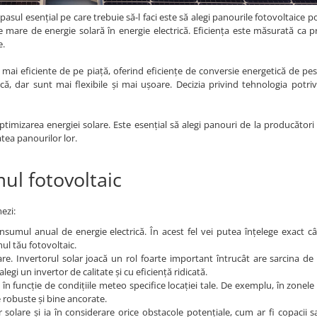
asul esențial pe care trebuie să-l faci este să alegi panourile fotovoltaice po
 mare de energie solară în energie electrică. Eficiența este măsurată ca p
e.
le mai eficiente de pe piață, oferind eficiențe de conversie energetică de pe
ă, dar sunt mai flexibile și mai ușoare. Decizia privind tehnologia potriv
ptimizarea energiei solare. Este esențial să alegi panouri de la producători
tea panourilor lor.
ul fotovoltaic
mezi:
nsumul anual de energie electrică. În acest fel vei putea înțelege exact c
mul tău fotovoltaic.
are. Invertorul solar joacă un rol foarte important întrucât are sarcina de
alegi un invertor de calitate și cu eficiență ridicată.
n funcție de condițiile meteo specifice locației tale. De exemplu, în zonele
e robuste și bine ancorate.
olare și ia în considerare orice obstacole potențiale, cum ar fi copacii sa