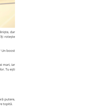
iniște, dar
îți rotește
l? Un boost
i mari, iar
or. Tu ești
ără putere,
re topită.