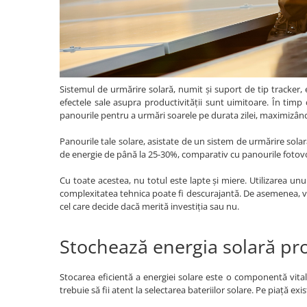
Sistemul de urmărire solară, numit și suport de tip tracker, e
efectele sale asupra productivității sunt uimitoare. În timp
panourile pentru a urmări soarele pe durata zilei, maximizând 
Panourile tale solare, asistate de un sistem de urmărire sola
de energie de până la 25-30%, comparativ cu panourile fotovol
Cu toate acestea, nu totul este lapte și miere. Utilizarea unu
complexitatea tehnica poate fi descurajantă. De asemenea, v
cel care decide dacă merită investiția sau nu.
Stochează energia solară pr
Stocarea eficientă a energiei solare este o componentă vital
trebuie să fii atent la selectarea bateriilor solare. Pe piață ex