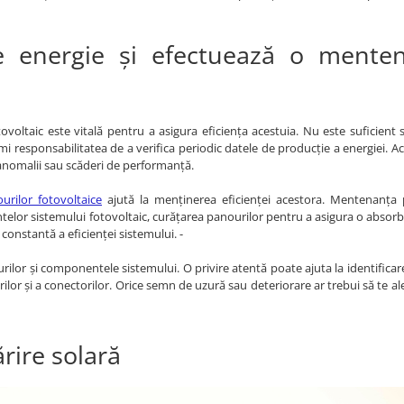
e energie și efectuează o mente
voltaic este vitală pentru a asigura eficiența acestuia. Nu este suficient s
sumi responsabilitatea de a verifica periodic datele de producție a energiei. A
e anomalii sau scăderi de performanță.
urilor fotovoltaice
ajută la menținerea eficienței acestora. Mentenanța 
ntelor sistemului fotovoltaic, curățarea panourilor pentru a asigura o absor
a constantă a eficienței sistemului. -
ourilor și componentele sistemului. O privire atentă poate ajuta la identificar
ilor și a conectorilor. Orice semn de uzură sau deteriorare ar trebui să te ale
rire solară