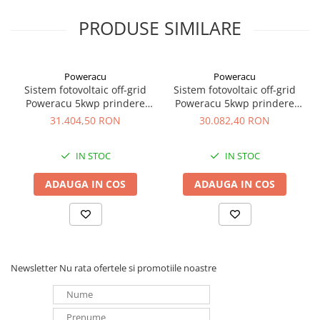
PRODUSE SIMILARE
Poweracu
Poweracu
Sistem fotovoltaic off-grid
Sistem fotovoltaic off-grid
Poweracu 5kwp prindere
Poweracu 5kwp prindere
tigla cu stocare Ultracell
tabla
31.404,50 RON
30.082,40 RON
IN STOC
IN STOC
ADAUGA IN COS
ADAUGA IN COS
Newsletter
Nu rata ofertele si promotiile noastre