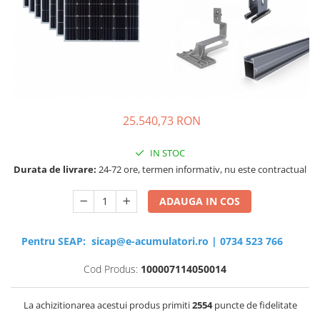
Sisteme de management (BMS)
Redresoare, incarcatoare si testere
Redresoare auto, moto, barci si
stationare
25.540,73 RON
IN STOC
Durata de livrare:
24-72 ore, termen informativ, nu este contractual
ADAUGA IN COS
Pentru SEAP:
sicap@e-acumulatori.ro
|
0734 523 766
Cod Produs:
100007114050014
La achizitionarea acestui produs primiti
2554
puncte de fidelitate