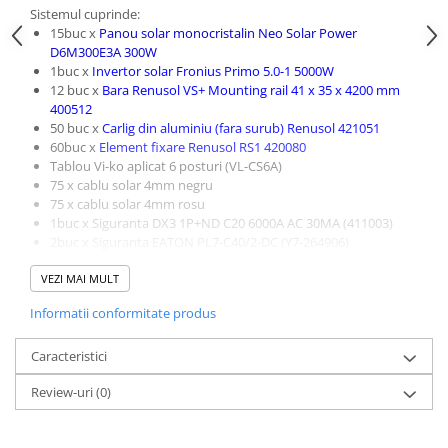
Sistemul cuprinde:
15buc x
Panou solar monocristalin Neo Solar Power
D6M300E3A 300W
1buc x
Invertor solar Fronius Primo 5.0-1 5000W
12 buc x
Bara Renusol VS+ Mounting rail 41 x 35 x 4200 mm
400512
50 buc x
Carlig din aluminiu (fara surub) Renusol 421051
60buc x
Element fixare Renusol RS1 420080
Tablou Vi-ko aplicat 6 posturi (VL-CS6A)
75 x cablu solar 4mm negru
75 x cablu solar 4mm rosu
1buc x Siguranta DX3 1P+ND C20 6000A AC 30MA (411003)
2buc x Siguranta EATON PL7-C40/2-DC (Y7-264906)
15 set x Set conectori MC4 ( +/-) Solarmodul Prevent (SY-
VEZI MAI MULT
CC4K))
Garantie sistem 5 ani!
Informatii conformitate produs
Garantie panouri 12 ani!
Caracteristici
Review-uri
(0)