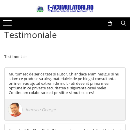
Toate Produsele
Reduceri de vara
Acumulatori, Baterii si Incarcatoare
Cabluri
Testimoniale
Uzuale
Acumulatori
Baterii
Diverse
Baterii alcaline
Prelungitoare
Testimoniale
Baterii litiu
Panouri fotovoltaice
Zinc-Carbon
Sisteme de prindere
Multumesc de seriozitate si ajutor. Chiar daca eram nesigur si nu
Baterii rotunde argint
Invertoare
stiam ce produse sa aleg, materialele de pe blog si consultanta
online m-au ajutat extrem de mult - ati devenit prima mea
Baterii auditive
Statii de incarcare EV
optiune in ce priveste securitatea si siguranta casei mele!
Accesorii baterii
UPS
Continuam colaborarea si pe viitor si mult succes!
Baterii Industriale
Acumulatori
Ionescu George
Ni-MH
Li-Ion