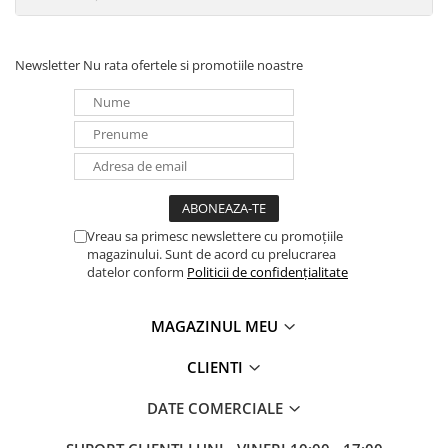
Pachete complete stocare energie
Sisteme de Stocare Comerciale
Newsletter
Nu rata ofertele si promotiile noastre
Sisteme fotovoltaice complete
Sisteme fotovoltaice de putere
mica (rulota/caravan/case de
vacanta)
Sisteme fotovoltaice profesionale
Pachete sisteme fotovoltaice
Statii de incarcare vehicule
Vreau sa primesc newslettere cu promoțiile
electrice
magazinului. Sunt de acord cu prelucrarea
Statii de incarcare
datelor conform
Politicii de confidențialitate
Cabluri de incarcare vehicule
electrice
MAGAZINUL MEU
Prize de incarcare vehicule
CLIENTI
electrice
Accesorii
DATE COMERCIALE
Turbine eoliene pentru casă