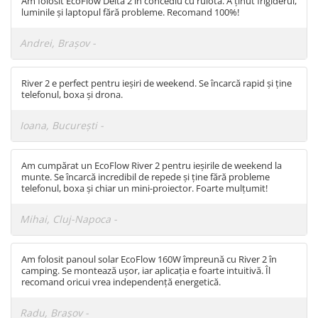
Am folosit EcoFlow Delta 2 în concediu cu rulota. A ținut frigiderul,
Incarcatoare acumulatori
luminile și laptopul fără probleme. Recomand 100%!
Panouri fotovoltaice si accesorii
Andrei, Brașov -
Panouri fotovoltaice
Sisteme prindere panouri
fotovoltaice
River 2 e perfect pentru ieșiri de weekend. Se încarcă rapid și ține
telefonul, boxa și drona.
Accesorii
Ioana, București -
Invertoare
Invertoare Hibrid
Am cumpărat un EcoFlow River 2 pentru ieșirile de weekend la
Invertoare On-grid
munte. Se încarcă incredibil de repede și ține fără probleme
Invertoare Off-grid
telefonul, boxa și chiar un mini-proiector. Foarte mulțumit!
Controlere solare
Mihai, Cluj-Napoca -
MPPT
PWM
Am folosit panoul solar EcoFlow 160W împreună cu River 2 în
camping. Se montează ușor, iar aplicația e foarte intuitivă. Îl
Convertoare de tensiune
recomand oricui vrea independență energetică.
Sisteme de stocare energie
LiFePO4
Radu, Brașov -