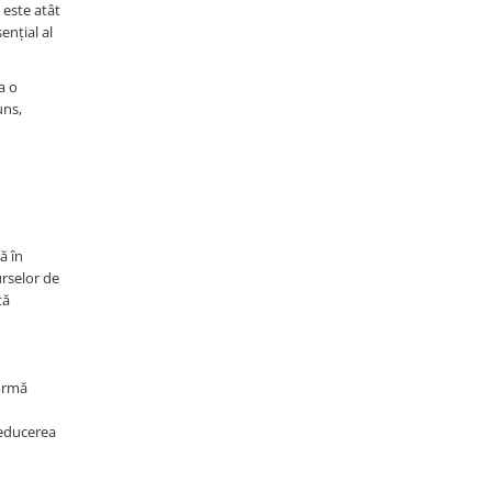
 este atât
ențial al
a o
uns,
ă în
urselor de
tă
formă
 reducerea