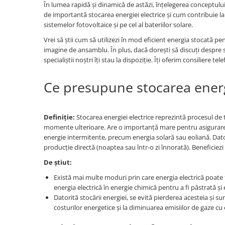
În lumea rapidă și dinamică de astăzi, înțelegerea conceptului d
Pachete complete stocare energie
de importantă stocarea energiei electrice și cum contribuie la
Sisteme de Stocare Comerciale
sistemelor fotovoltaice și pe cel al bateriilor solare.
Vrei să știi cum să utilizezi în mod eficient energia stocată p
Sisteme fotovoltaice complete
imagine de ansamblu. În plus, dacă dorești să discuți despre sis
Sisteme fotovoltaice de putere
specialiștii noștri îți stau la dispoziție. Îți oferim consiliere tel
mica (rulota/caravan/case de
vacanta)
Sisteme fotovoltaice profesionale
Ce presupune stocarea energi
Pachete sisteme fotovoltaice
Statii de incarcare vehicule
Definiție:
Stocarea energiei electrice reprezintă procesul de t
electrice
momente ulterioare. Are o importanță mare pentru asigurarea 
Statii de incarcare
energie intermitente, precum energia solară sau eoliană. Dator
producție directă (noaptea sau într-o zi înnorată). Beneficiezi
Cabluri de incarcare vehicule
electrice
De știut:
Prize de incarcare vehicule
Există mai multe moduri prin care energia electrică poate f
electrice
energia electrică în energie chimică pentru a fi păstrată și e
Datorită stocării energiei, se evită pierderea acesteia și s
Accesorii
costurilor energetice și la diminuarea emisiilor de gaze c
Turbine eoliene pentru casă