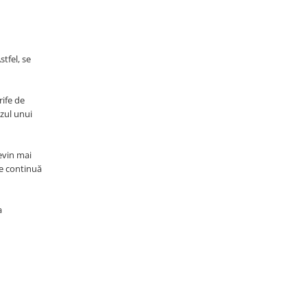
tfel, se
rife de
azul unui
evin mai
ie continuă
a