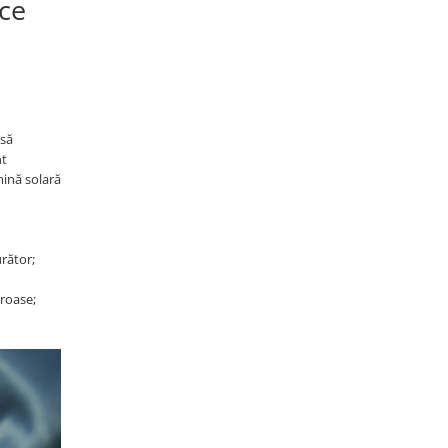
ice
 să
nt
umină solară
urător;
oroase;