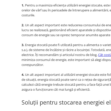
UPS
1.
Pentru a maximiza eficiența utilizării energiei stocate, est
orelor de vârf sau în perioadele de întrerupere a alimentării, 
Acumulatori
costurile.
Diverse
2.
Un alt aspect important este reducerea consumului de ene
Invertoare
lucru se realizează, gestionând eficient aparatele și dispozit
Sisteme de prindere
consum de energie sau se opresc temporar anumite aparate 
Statii de incarcare EV
3.
Energia stocată poate fi utilizată pentru a alimenta o variet
OUTLET
s.a.), de sisteme de încălzire și răcire a locuinței. Totodată, 
electrice. Îți recomandăm și articolul nostru de blog,
Cât cost
Pompe de caldura
minimiza consumul de energie, este important să alegi dispozit
corespunzător.
4.
Un alt aspect important al utilizării energiei stocate este fol
de situații, energia stocată poate servi ca o rețea de siguranț
calculezi câtă energie trebuie stocată pentru a face față unei î
asigura o funcționare cât mai lungă și eficientă.
Soluții pentru stocarea energiei el