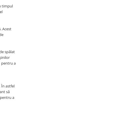
n timpul
el
. Acest
 de
 de spălat
șinilor
, pentru a
 În astfel
ant să
 pentru a