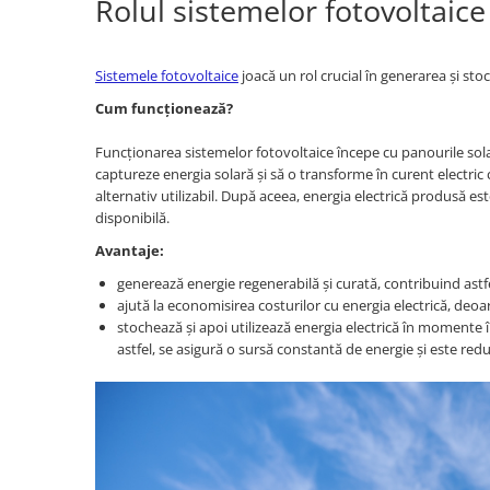
Rolul sistemelor fotovoltaice 
Acumulatori VRLA AGM/GEL /
Tractiune / LiFePo4
Baterii si acumulatori gel si VRLA
Sistemele fotovoltaice
joacă un rol crucial în generarea și stoc
6-12 V
Cum funcționează?
Baterii si acumulatori AGM VRLA
de 6-12 V
Funcționarea sistemelor fotovoltaice începe cu panourile sola
Acumulatori Moto, ATV
captureze energia solară și să o transforme în curent electric 
alternativ utilizabil. După aceea, energia electrică produsă este
GEL
disponibilă.
AGM
Avantaje:
Li-Ion
generează energie regenerabilă și curată, contribuind astfe
SLA AGM (Sealed Lead Acid)
ajută la economisirea costurilor cu energia electrică, deo
Deep Cycle - Tractiune/Semi-
stochează și apoi utilizează energia electrică în momente î
Tractiune
astfel, se asigură o sursă constantă de energie și este re
Marine & Caravan
APC
Pachete acumulatori VRLA
Sisteme de management (BMS)