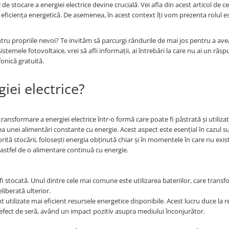
e stocare a energiei electrice devine crucială. Vei afla din acest articol de ce
 eficiența energetică. De asemenea, în acest context îți vom prezenta rolul es
entru propriile nevoi? Te invităm să parcurgi rândurile de mai jos pentru a ave
temele fotovoltaice, vrei să afli informații, ai întrebări la care nu ai un răsp
efonică gratuită.
ei electrice?
ransformare a energiei electrice într-o formă care poate fi păstrată și utilizat
unei alimentări constante cu energie. Acest aspect este esențial în cazul s
ită stocării, folosești energia obținută chiar și în momentele în care nu exis
 astfel de o alimentare continuă cu energie.
i stocată. Unul dintre cele mai comune este utilizarea bateriilor, care trans
liberată ulterior.
unt utilizate mai eficient resursele energetice disponibile. Acest lucru duce la
u efect de seră, având un impact pozitiv asupra mediului înconjurător.