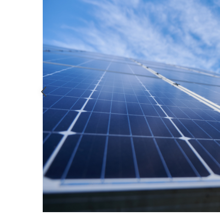
Redresoare, incarcatoare si testere
Redresoare auto, moto, barci si
stationare
Surse UPS
UPS pentru centrale termice si
sisteme de urgenta - acumulator
extern
UPS Calculatoare si Servere
UPS Trifazat
Stabilizatoare Tensiune
PDUs unitati de distributie a
energiei electrice
Cabinete baterii
Acumulatori UPS
Drumetii / Camping
Accesorii
Frigidere portabile