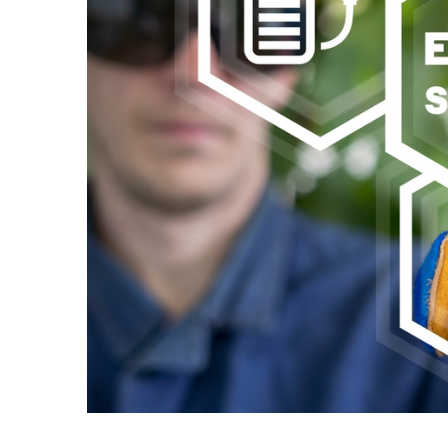
Incarcatoare acumulatori
Panouri fotovoltaice si accesorii
Panouri fotovoltaice
Sisteme prindere panouri
fotovoltaice
Accesorii
Invertoare
Invertoare Hibrid
Invertoare On-grid
Invertoare Off-grid
Controlere solare
MPPT
PWM
Convertoare de tensiune
Sisteme de stocare energie
LiFePO4