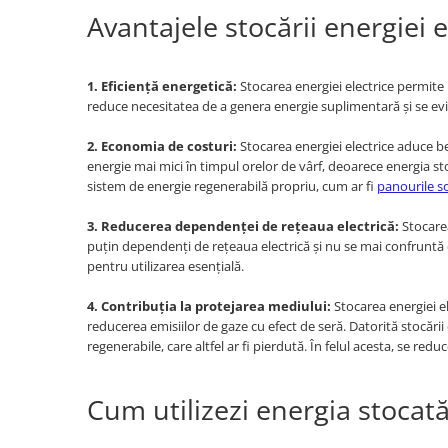
Avantajele stocării energiei e
Panouri portabile
Racire/Incalzire
Statii energie portabile
1. Eficiență energetică:
Stocarea energiei electrice permite u
reduce necesitatea de a genera energie suplimentară și se evi
Diverse
Electrice
2. Economia de costuri:
Stocarea energiei electrice aduce be
energie mai mici în timpul orelor de vârf, deoarece energia st
Intrerupatoare si prize
sistem de energie regenerabilă propriu, cum ar fi
panourile s
Dulapuri pentru cablare
structurata
3. Reducerea dependenței de rețeaua electrică:
Stocare
Sigurante
puțin dependenți de rețeaua electrică și nu se mai confruntă 
pentru utilizarea esențială.
Tablouri electrice
Lumina (Becuri si Lanterne)
4. Contribuția la protejarea mediului:
Stocarea energiei el
reducerea emisiilor de gaze cu efect de seră. Datorită stocării
Laptop & PC accesorii, baterii,
regenerabile, care altfel ar fi pierdută. În felul acesta, se r
cabluri USB, prelungitoare USB
Cablu de date si Adaptoare
Cum utilizezi energia stocat
Solutii solare portabile
Lichidare de stoc