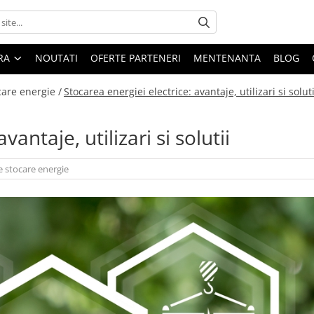
ARA
NOUTATI
OFERTE PARTENERI
MENTENANTA
BLOG
care energie /
Stocarea energiei electrice: avantaje, utilizari si soluti
vantaje, utilizari si solutii
e stocare energie