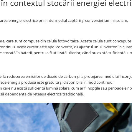
în contextul stocării energiei electr
area energiei electrice prin intermediul captării și conversiei luminii solare.
re, care sunt compuse din celule fotovoltaice. Aceste celule sunt concepute
continuu. Acest curent este apoi convertit, cu ajutorul unui invertor, în cure
 stocată în baterii, pentru a fi utilizată ulterior, când nu există suficientă l
l la reducerea emisiilor de dioxid de carbon și la protejarea mediului înconj
arece energia produsă este gratuită și disponibilă în mod continuu;
n care nu există suficientă lumină solară, cum ar fi nopțile sau perioadele n
dusă dependența de rețeaua electrică tradițională.