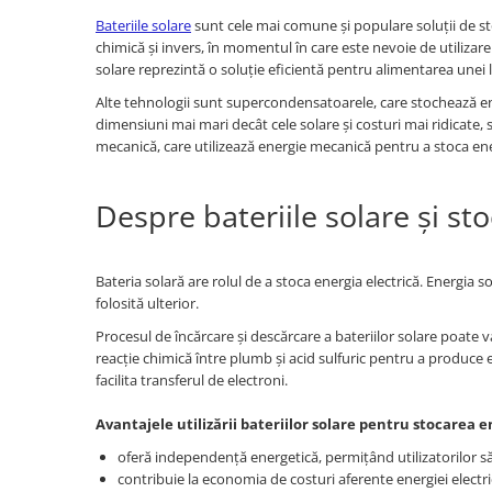
Bateriile solare
sunt cele mai comune și populare soluții de sto
chimică și invers, în momentul în care este nevoie de utilizar
solare reprezintă o soluție eficientă pentru alimentarea unei 
Alte tehnologii sunt supercondensatoarele, care stochează energ
dimensiuni mai mari decât cele solare și costuri mai ridicate, 
mecanică, care utilizează energie mecanică pentru a stoca energ
Despre bateriile solare și st
Bateria solară are rolul de a stoca energia electrică. Energia so
folosită ulterior.
Procesul de încărcare și descărcare a bateriilor solare poate va
reacție chimică între plumb și acid sulfuric pentru a produce ene
facilita transferul de electroni.
Avantajele utilizării bateriilor solare pentru stocarea e
oferă independență energetică, permițând utilizatorilor să
contribuie la economia de costuri aferente energiei electri