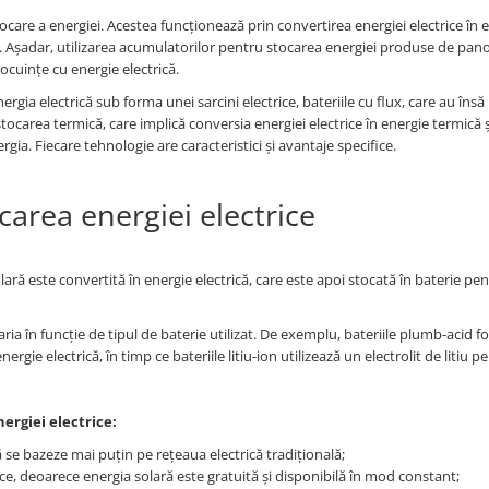
care a energiei. Acestea funcționează prin convertirea energiei electrice în 
e. Așadar, utilizarea acumulatorilor pentru stocarea energiei produse de pano
locuințe cu energie electrică.
ia electrică sub forma unei sarcini electrice, bateriile cu flux, care au însă
stocarea termică, care implică conversia energiei electrice în energie termică 
ia. Fiecare tehnologie are caracteristici și avantaje specifice.
ocarea energiei electrice
lară este convertită în energie electrică, care este apoi stocată în baterie pen
ria în funcție de tipul de baterie utilizat. De exemplu, bateriile plumb-acid f
rgie electrică, în timp ce bateriile litiu-ion utilizează un electrolit de litiu p
nergiei electrice:
 se bazeze mai puțin pe rețeaua electrică tradițională;
ce, deoarece energia solară este gratuită și disponibilă în mod constant;