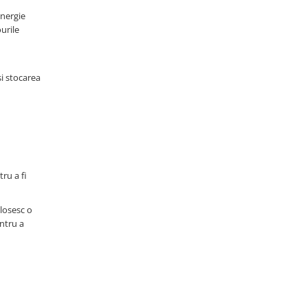
energie
urile
și stocarea
tru a fi
olosesc o
entru a