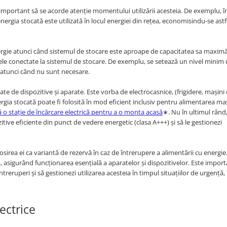
e important să se acorde atenție momentului utilizării acesteia. De exemplu, î
energia stocată este utilizată în locul energiei din rețea, economisindu-se astf
rgie atunci când sistemul de stocare este aproape de capacitatea sa maximă
ivele conectate la sistemul de stocare. De exemplu, se setează un nivel minim
atunci când nu sunt necesare.
ate de dispozitive și aparate. Este vorba de electrocasnice, (frigidere, mașini
energia stocată poate fi folosită în mod eficient inclusiv pentru alimentarea ma
ă o stație de încărcare electrică pentru a o monta acasă
∗. Nu în ultimul rând
ive eficiente din punct de vedere energetic (clasa A+++) și să le gestionezi
osirea ei ca variantă de rezervă în caz de întrerupere a alimentării cu energie.
ă, asigurând funcționarea esențială a aparatelor și dispozitivelor. Este import
ntreruperi și să gestionezi utilizarea acesteia în timpul situațiilor de urgență,
ectrice