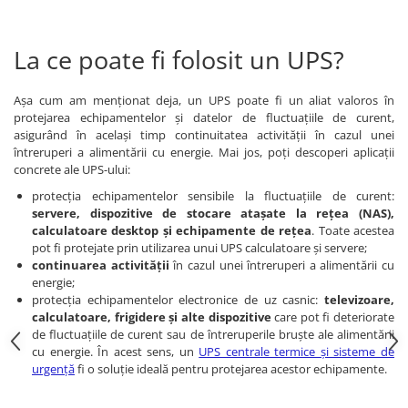
La ce poate fi folosit un UPS?
Așa cum am menționat deja, un UPS poate fi un aliat valoros în
protejarea echipamentelor și datelor de fluctuațiile de curent,
asigurând în același timp continuitatea activității în cazul unei
întreruperi a alimentării cu energie. Mai jos, poți descoperi aplicații
concrete ale UPS-ului:
protecția echipamentelor sensibile la fluctuațiile de curent:
servere, dispozitive de stocare atașate la rețea (NAS),
calculatoare desktop și echipamente de rețea
. Toate acestea
pot fi protejate prin utilizarea unui UPS calculatoare și servere;
continuarea activității
în cazul unei întreruperi a alimentării cu
energie;
protecția echipamentelor electronice de uz casnic:
televizoare,
calculatoare, frigidere și alte dispozitive
care pot fi deteriorate
de fluctuațiile de curent sau de întreruperile bruște ale alimentării
cu energie. În acest sens, un
UPS centrale termice și sisteme de
urgență
fi o soluție ideală pentru protejarea acestor echipamente.