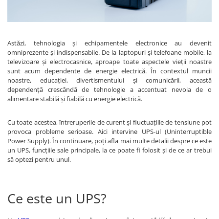
Sisteme de management (BMS)
Redresoare, incarcatoare si testere
Astăzi, tehnologia și echipamentele electronice au devenit
Redresoare auto, moto, barci si
omniprezente și indispensabile. De la laptopuri și telefoane mobile, la
stationare
televizoare și electrocasnice, aproape toate aspectele vieții noastre
sunt acum dependente de energie electrică. În contextul muncii
noastre, educației, divertismentului și comunicării, această
dependență crescândă de tehnologie a accentuat nevoia de o
alimentare stabilă și fiabilă cu energie electrică.
Cu toate acestea, întreruperile de curent și fluctuațiile de tensiune pot
provoca probleme serioase. Aici intervine UPS-ul (Uninterruptible
Power Supply). În continuare, poți afla mai multe detalii despre ce este
un UPS, funcțiile sale principale, la ce poate fi folosit și de ce ar trebui
să optezi pentru unul.
Ce este un UPS?