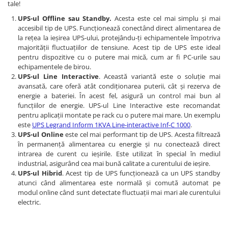
tale!
UPS-ul Offline sau Standby.
Acesta este cel mai simplu și mai
accesibil tip de UPS. Funcționează conectând direct alimentarea de
la rețea la ieșirea UPS-ului, protejându-ți echipamentele împotriva
majorității fluctuațiilor de tensiune. Acest tip de UPS este ideal
pentru dispozitive cu o putere mai mică, cum ar fi PC-urile sau
echipamentele de birou.
UPS-ul Line Interactive
. Această variantă este o soluție mai
avansată, care oferă atât condiționarea puterii, cât și rezerva de
energie a bateriei. În acest fel, asigură un control mai bun al
funcțiilor de energie. UPS-ul Line Interactive este recomandat
pentru aplicații montate pe rack cu o putere mai mare. Un exemplu
este
UPS Legrand Inform 1KVA Line-interactive Inf-C 1000
.
UPS-ul Online
este cel mai performant tip de UPS. Acesta filtrează
în permanență alimentarea cu energie și nu conectează direct
intrarea de curent cu ieșirile. Este utilizat în special în mediul
industrial, asigurând cea mai bună calitate a curentului de ieșire.
UPS-ul Hibrid
. Acest tip de UPS funcționează ca un UPS standby
atunci când alimentarea este normală și comută automat pe
modul online când sunt detectate fluctuații mai mari ale curentului
electric.