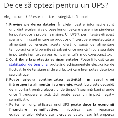
De ce să optezi pentru un UPS?
Alegerea unui UPS este o decizie strategică. Iată de ce!
Previne pierderea datelor
. În zilele noastre, informațiile sunt
unul dintre cele mai valoroase bunuri pe care le avem, iar pierderea
lor poate duce la probleme majore. Un UPS îți permite să eviți acest
scenariu. În cazul în care se produce o întrerupere neașteptată a
alimentării cu energie, acesta oferă o sursă de alimentare
temporară care îți permite să salvezi orice muncă în curs sau date
importante înainte de a opri echipamentul în mod corespunzător.
Contribuie la protecția echipamentelor.
Poate fi folosit ca un
stabilizator de tensiune
, protejând echipamentele electronice de
fluctuațiile de tensiune și de alți factori care le-ar putea deteriora
sau distruge.
Poate asigura continuitatea activității în cazul unei
întreruperi a alimentării cu energie
. Acest lucru este deosebit
de important pentru afaceri, unde timpul înseamnă bani și unde
orice întrerupere a activității poate avea un impact negativ
semnificativ.
Pe termen lung, utilizarea unui UPS
poate duce la economii
financiare semnificative
. Înlocuirea sau repararea
echipamentelor deteriorate, pierderea datelor sau întreruperea