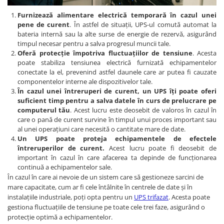
Furnizează alimentare electrică temporară în cazul unei
pene de curent
. În astfel de situații, UPS-ul comută automat la
bateria internă sau la alte surse de energie de rezervă, asigurând
timpul necesar pentru a salva progresul muncii tale.
Oferă protecție împotriva fluctuațiilor de tensiune
. Acesta
poate stabiliza tensiunea electrică furnizată echipamentelor
conectate la el, prevenind astfel daunele care ar putea fi cauzate
componentelor interne ale dispozitivelor tale.
În cazul unei întreruperi de curent, un UPS îți poate oferi
suficient timp pentru a salva datele în curs de prelucrare pe
computerul tău
. Acest lucru este deosebit de valoros în cazul în
care o pană de curent survine în timpul unui proces important sau
al unei operațiuni care necesită o cantitate mare de date.
Un UPS poate proteja echipamentele de efectele
întreruperilor de curent.
Acest lucru poate fi deosebit de
important în cazul în care afacerea ta depinde de funcționarea
continuă a echipamentelor sale.
În cazul în care ai nevoie de un sistem care să gestioneze sarcini de
mare capacitate, cum ar fi cele întâlnite în centrele de date și în
instalațiile industriale, poți opta pentru un
UPS trifazat
. Acesta poate
gestiona fluctuațiile de tensiune pe toate cele trei faze, asigurând o
protecție optimă a echipamentelor.