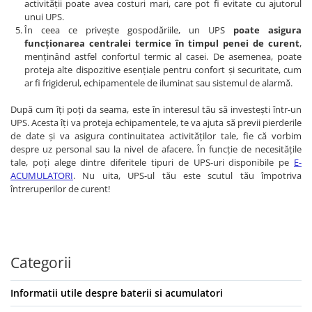
activității poate avea costuri mari, care pot fi evitate cu ajutorul
unui UPS.
În ceea ce privește gospodăriile, un UPS
poate asigura
funcționarea centralei termice în timpul penei de curent
,
menținând astfel confortul termic al casei. De asemenea, poate
proteja alte dispozitive esențiale pentru confort și securitate, cum
ar fi frigiderul, echipamentele de iluminat sau sistemul de alarmă.
După cum îți poți da seama, este în interesul tău să investești într-un
UPS. Acesta îți va proteja echipamentele, te va ajuta să previi pierderile
de date și va asigura continuitatea activităților tale, fie că vorbim
despre uz personal sau la nivel de afacere. În funcție de necesitățile
tale, poți alege dintre diferitele tipuri de UPS-uri disponibile pe
E-
ACUMULATORI
. Nu uita, UPS-ul tău este scutul tău împotriva
întreruperilor de curent!
Categorii
Informatii utile despre baterii si acumulatori