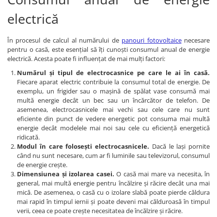
electrică
În procesul de calcul al numărului de
panouri fotovoltaice
necesare
pentru o casă, este esențial să îți cunoști consumul anual de energie
electrică. Acesta poate fi influențat de mai mulți factori:
Numărul și tipul de electrocasnice pe care le ai în casă.
Fiecare aparat electric contribuie la consumul total de energie. De
exemplu, un frigider sau o mașină de spălat vase consumă mai
multă energie decât un bec sau un încărcător de telefon. De
asemenea, electrocasnicele mai vechi sau cele care nu sunt
eficiente din punct de vedere energetic pot consuma mai multă
energie decât modelele mai noi sau cele cu eficiență energetică
ridicată.
Modul în care folosești electrocasnicele.
Dacă le lași pornite
când nu sunt necesare, cum ar fi luminile sau televizorul, consumul
de energie crește.
Dimensiunea și izolarea casei.
O casă mai mare va necesita, în
general, mai multă energie pentru încălzire și răcire decât una mai
mică. De asemenea, o casă cu o izolare slabă poate pierde căldura
mai rapid în timpul iernii și poate deveni mai călduroasă în timpul
verii, ceea ce poate crește necesitatea de încălzire și răcire.