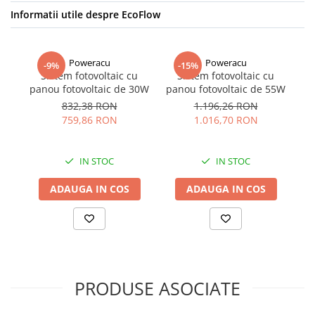
Informatii utile despre EcoFlow
Poweracu
Poweracu
-9%
-15%
Sistem fotovoltaic cu
Sistem fotovoltaic cu
S
panou fotovoltaic de 30W
panou fotovoltaic de 55W
G
832,38 RON
1.196,26 RON
i
759,86 RON
1.016,70 RON
de
IN STOC
IN STOC
ADAUGA IN COS
ADAUGA IN COS
PRODUSE ASOCIATE