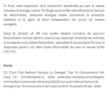
În final, este important să-ți reamintim beneficiile pe care le aduce
trecerea la energia solară. Pe lângă economiile semnificative la factura
de electricitate, utilizarea energiei solare contribuie la protecția
mediului și te ajută să devii independent din punct de vedere
energetic.
Dacă îți dorești să afli mai multe despre numărul de panouri
fotovoltaice necesar pentru casa ta sau dacă ești interesat de achiziția
și instalarea unui sistem fotovoltaic, specialiștii E-acumulatori îți stau la
dispoziție pentru a-ți oferi toate informațiile de care ai nevoie (0745
775 777).
Surse
[1] “Cum Poți Reduce Factura La Energie? Top 10 Consumatori Din
Casa Ta.” Eon-Romania.ro, 2024, www.eon-romania.ro/ro/despre-
noi/media/comunicate-de-presa/2023/Cum-poti-reduce-factura-la-
energie-top-10-consumatori-din-casa-ta.html. Accessed 24 Apr. 2024.