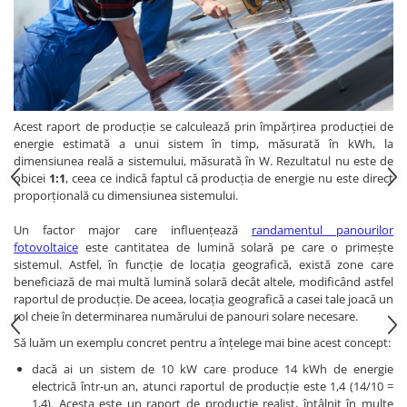
Acest raport de producție se calculează prin împărțirea producției de
energie estimată a unui sistem în timp, măsurată în kWh, la
dimensiunea reală a sistemului, măsurată în W. Rezultatul nu este de
obicei
1:1
, ceea ce indică faptul că producția de energie nu este direct
proporțională cu dimensiunea sistemului.
Un factor major care influențează
randamentul panourilor
fotovoltaice
este cantitatea de lumină solară pe care o primește
sistemul. Astfel, în funcție de locația geografică, există zone care
beneficiază de mai multă lumină solară decât altele, modificând astfel
raportul de producție. De aceea, locația geografică a casei tale joacă un
rol cheie în determinarea numărului de panouri solare necesare.
Să luăm un exemplu concret pentru a înțelege mai bine acest concept:
dacă ai un sistem de 10 kW care produce 14 kWh de energie
electrică într-un an, atunci raportul de producție este 1,4 (14/10 =
1,4). Acesta este un raport de producție realist, întâlnit în multe