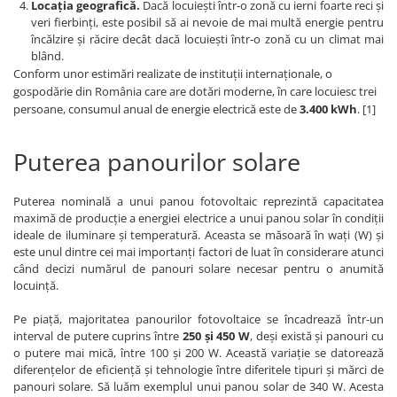
Locația geografică.
Dacă locuiești într-o zonă cu ierni foarte reci și
veri fierbinți, este posibil să ai nevoie de mai multă energie pentru
încălzire și răcire decât dacă locuiești într-o zonă cu un climat mai
blând.
Conform unor estimări realizate de instituții internaționale, o
gospodărie din România care are dotări moderne, în care locuiesc trei
persoane, consumul anual de energie electrică este de
3.400 kWh
. [1]
Puterea panourilor solare
Puterea nominală a unui panou fotovoltaic reprezintă capacitatea
maximă de producție a energiei electrice a unui panou solar în condiții
ideale de iluminare și temperatură. Aceasta se măsoară în wați (W) și
este unul dintre cei mai importanți factori de luat în considerare atunci
când decizi numărul de panouri solare necesar pentru o anumită
locuință.
Pe piață, majoritatea panourilor fotovoltaice se încadrează într-un
interval de putere cuprins între
250 și 450 W
, deși există și panouri cu
o putere mai mică, între 100 și 200 W. Această variație se datorează
diferențelor de eficiență și tehnologie între diferitele tipuri și mărci de
panouri solare. Să luăm exemplul unui panou solar de 340 W. Acesta