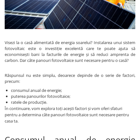
Sisteme de management (BMS)
Redresoare, incarcatoare si testere
Redresoare auto, moto, barci si
stationare
Visezi la o casă alimentată de energia soarelui? Instalarea unui sistem
fotovoltaic este o investiție excelentă care te poate ajuta să
economisești bani la facturile de energie și să reduci amprenta de
carbon. Dar câte panouri fotovoltaice sunt necesare pentru o casă?
Răspunsul nu este simplu, deoarece depinde de o serie de factori,
precum:
consumul anual de energie;
puterea panourilor fotovoltaice;
ratele de producție.
În continuare, vom explora toți acești factori și vom oferi sfaturi
pentru a determina câte panouri fotovoltaice sunt necesare pentru
casa ta.
Consumul anual de energie