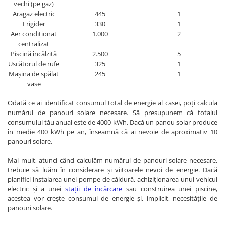
vechi (pe gaz)
Aragaz electric
445
1
Frigider
330
1
Aer condiționat
1.000
2
centralizat
Piscină încălzită
2.500
5
Uscătorul de rufe
325
1
Mașina de spălat
245
1
vase
Odată ce ai identificat consumul total de energie al casei, poți calcula
numărul de panouri solare necesare. Să presupunem că totalul
consumului tău anual este de 4000 kWh. Dacă un panou solar produce
în medie 400 kWh pe an, înseamnă că ai nevoie de aproximativ 10
panouri solare.
Mai mult, atunci când calculăm numărul de panouri solare necesare,
trebuie să luăm în considerare și viitoarele nevoi de energie. Dacă
planifici instalarea unei pompe de căldură, achiziționarea unui vehicul
electric și a unei
stații de încărcare
sau construirea unei piscine,
acestea vor crește consumul de energie și, implicit, necesitățile de
panouri solare.