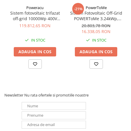
Poweracu
PowerToMe
-21%
Sistem fotovoltaic trifazat
Sistem Fotovoltaic Off-Grid
off-grid 10000Wp 400V
POWERToMe 3.24kWp,
pentru irigatii
3000W, 8 x Acumulator
119.812,65 RON
20.803,78 RON
Ultracell 100Ah, 8 x Panou
16.338,05 RON
Monocristalin Canadian,
IN STOC
IN STOC
Controler MPPT + Invertor
ADAUGA IN COS
ADAUGA IN COS
Newsletter
Nu rata ofertele si promotiile noastre