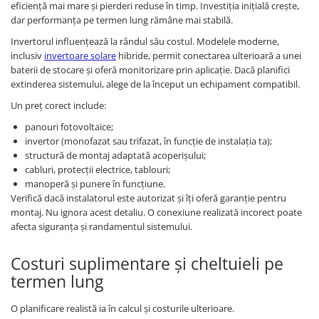
eficiență mai mare și pierderi reduse în timp. Investiția inițială crește,
dar performanța pe termen lung rămâne mai stabilă.
Invertorul influențează la rândul său costul. Modelele moderne,
inclusiv
invertoare solare
hibride, permit conectarea ulterioară a unei
baterii de stocare și oferă monitorizare prin aplicație. Dacă planifici
extinderea sistemului, alege de la început un echipament compatibil.
Un preț corect include:
panouri fotovoltaice;
invertor (monofazat sau trifazat, în funcție de instalația ta);
structură de montaj adaptată acoperișului;
cabluri, protecții electrice, tablouri;
manoperă și punere în funcțiune.
Verifică dacă instalatorul este autorizat și îți oferă garanție pentru
montaj. Nu ignora acest detaliu. O conexiune realizată incorect poate
afecta siguranța și randamentul sistemului.
Costuri suplimentare și cheltuieli pe
termen lung
O planificare realistă ia în calcul și costurile ulterioare.