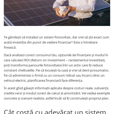
Sisteme de management (BMS)
Redresoare, incarcatoare si testere
Redresoare auto, moto, barci si
stationare
Te gândești să instalezi un sistem fotovoltaic, dar vrei să știi exact cum
arată investiția din punct de vedere financiar? Este o întrebare
firească.
Dacă analizezi corect consumul tău, opțiunile de finanțare și modul în
care calculezi ROI (Return on Investment – randamentul investiției),
poți transforma panourile fotovoltaice într-un activ care îți reduce
constant cheltuielile. Fie că locuiești la casă și vrei să devii prosumator,
fie că administrezi o firmă cu un consum ridicat sau încarci zilnic un
vehicul electric, planificarea financiară face diferența.
În acest ghid găsești informații aplicate despre costuri reale, subvenții,
credite verzi și modul corect de calcul al amortizării. Vei vedea exemple
concrete și scenarii realiste, astfel încât să îți construiești propriul plan.
Cât costă cu adevărat un sistem