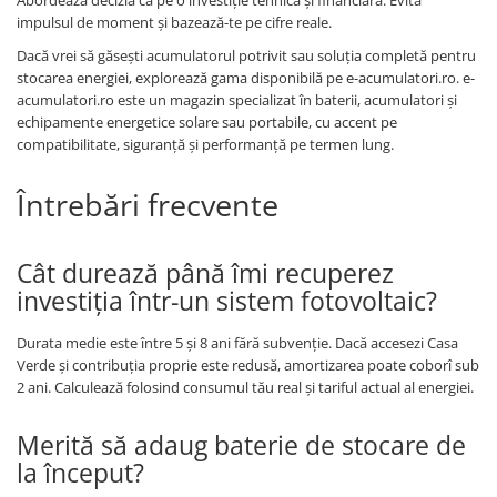
Abordează decizia ca pe o investiție tehnică și financiară. Evită
impulsul de moment și bazează-te pe cifre reale.
Dacă vrei să găsești acumulatorul potrivit sau soluția completă pentru
stocarea energiei, explorează gama disponibilă pe e-acumulatori.ro. e-
acumulatori.ro este un magazin specializat în baterii, acumulatori și
echipamente energetice solare sau portabile, cu accent pe
compatibilitate, siguranță și performanță pe termen lung.
Întrebări frecvente
Cât durează până îmi recuperez
investiția într-un sistem fotovoltaic?
Durata medie este între 5 și 8 ani fără subvenție. Dacă accesezi Casa
Verde și contribuția proprie este redusă, amortizarea poate coborî sub
2 ani. Calculează folosind consumul tău real și tariful actual al energiei.
Merită să adaug baterie de stocare de
la început?