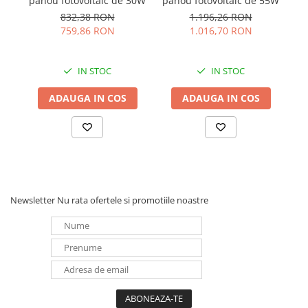
panou fotovoltaic de 30W
panou fotovoltaic de 55W
G
832,38 RON
1.196,26 RON
i
759,86 RON
1.016,70 RON
de
IN STOC
IN STOC
ADAUGA IN COS
ADAUGA IN COS
Newsletter
Nu rata ofertele si promotiile noastre