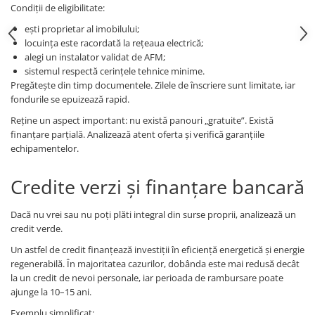
Condiții de eligibilitate:
ești proprietar al imobilului;
locuința este racordată la rețeaua electrică;
alegi un instalator validat de AFM;
sistemul respectă cerințele tehnice minime.
Pregătește din timp documentele. Zilele de înscriere sunt limitate, iar
fondurile se epuizează rapid.
Reține un aspect important: nu există panouri „gratuite”. Există
finanțare parțială. Analizează atent oferta și verifică garanțiile
echipamentelor.
Credite verzi și finanțare bancară
Dacă nu vrei sau nu poți plăti integral din surse proprii, analizează un
credit verde.
Un astfel de credit finanțează investiții în eficiență energetică și energie
regenerabilă. În majoritatea cazurilor, dobânda este mai redusă decât
la un credit de nevoi personale, iar perioada de rambursare poate
ajunge la 10–15 ani.
Exemplu simplificat: