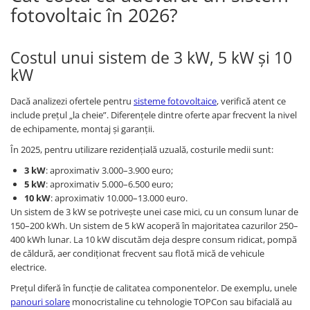
fotovoltaic în 2026?
Costul unui sistem de 3 kW, 5 kW și 10
kW
Dacă analizezi ofertele pentru
sisteme fotovoltaice
, verifică atent ce
include prețul „la cheie”. Diferențele dintre oferte apar frecvent la nivel
de echipamente, montaj și garanții.
În 2025, pentru utilizare rezidențială uzuală, costurile medii sunt:
3 kW
: aproximativ 3.000–3.900 euro;
5 kW
: aproximativ 5.000–6.500 euro;
10 kW
: aproximativ 10.000–13.000 euro.
Un sistem de 3 kW se potrivește unei case mici, cu un consum lunar de
150–200 kWh. Un sistem de 5 kW acoperă în majoritatea cazurilor 250–
400 kWh lunar. La 10 kW discutăm deja despre consum ridicat, pompă
de căldură, aer condiționat frecvent sau flotă mică de vehicule
electrice.
Prețul diferă în funcție de calitatea componentelor. De exemplu, unele
panouri solare
monocristaline cu tehnologie TOPCon sau bifacială au