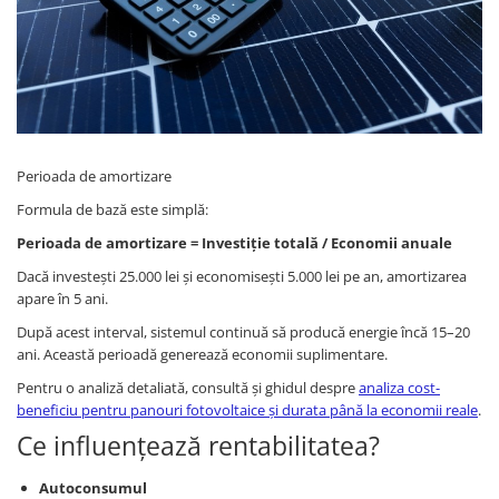
Perioada de amortizare
Formula de bază este simplă:
Perioada de amortizare = Investiție totală / Economii anuale
Dacă investești 25.000 lei și economisești 5.000 lei pe an, amortizarea
apare în 5 ani.
După acest interval, sistemul continuă să producă energie încă 15–20
ani. Această perioadă generează economii suplimentare.
Pentru o analiză detaliată, consultă și ghidul despre
analiza cost-
beneficiu pentru panouri fotovoltaice și durata până la economii reale
.
Ce influențează rentabilitatea?
Autoconsumul