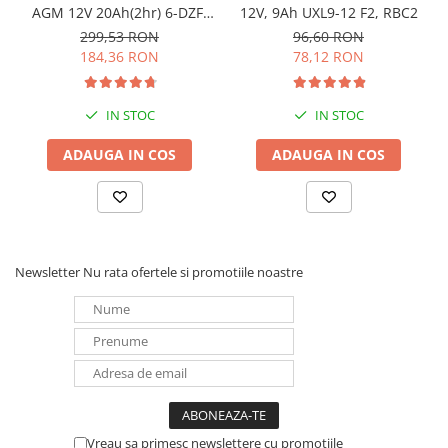
AGM 12V 20Ah(2hr) 6-DZF-
12V, 9Ah UXL9-12 F2, RBC2
UPS
20 / 6-DZM-20 pentru
299,53 RON
96,60 RON
Acumulatori
biciclete electrice
184,36 RON
78,12 RON
Diverse
Invertoare
IN STOC
IN STOC
Sisteme de prindere
ADAUGA IN COS
ADAUGA IN COS
Statii de incarcare EV
OUTLET
Pompe de caldura
Newsletter
Nu rata ofertele si promotiile noastre
Vreau sa primesc newslettere cu promoțiile