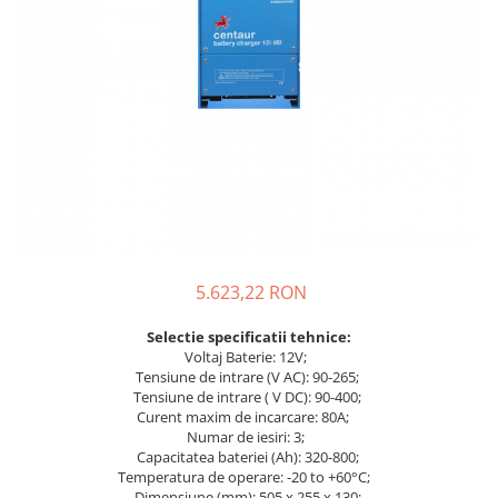
Incarcatoare acumulatori
Panouri fotovoltaice si accesorii
Panouri fotovoltaice
Sisteme prindere panouri
fotovoltaice
Accesorii
Invertoare
Invertoare Hibrid
Invertoare On-grid
5.623,22 RON
Invertoare Off-grid
Controlere solare
Selectie spe
cificatii tehnice:
Voltaj Baterie: 12V;
MPPT
Tensiune de intrare (V AC): 90-265;
PWM
Tensiune de intrare ( V DC): 90-400;
Curent maxim de incarcare: 80A;
Convertoare de tensiune
Numar de iesiri: 3;
Sisteme de stocare energie
Capacitatea bateriei (Ah): 320-800;
Temperatura de operare: -20 to +60°C;
LiFePO4
Dimensiune (mm): 505 x 255 x 130;