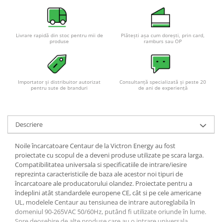
Redresoare, incarcatoare si testere
Redresoare auto, moto, barci si
stationare
Livrare rapidă din stoc pentru mii de
Plătești așa cum dorești, prin card,
produse
ramburs sau OP
Surse UPS
UPS pentru centrale termice si
sisteme de urgenta - acumulator
extern
Importator și distribuitor autorizat
Consultanță specializată și peste 20
UPS Calculatoare si Servere
pentru sute de branduri
de ani de experiență
UPS Trifazat
Stabilizatoare Tensiune
Descriere
PDUs unitati de distributie a
energiei electrice
Noile încarcatoare Centaur de la Victron Energy au fost
proiectate cu scopul de a deveni produse utilizate pe scara larga.
Cabinete baterii
Compatibilitatea universala si specificatiile de intrare/iesire
reprezinta caracteristicile de baza ale acestor noi tipuri de
Acumulatori UPS
încarcatoare ale producatorului olandez. Proiectate pentru a
Drumetii / Camping
îndeplini atât standardele europene CE, cât si pe cele americane
UL, modelele Centaur au tensiunea de intrare autoreglabila în
Accesorii
domeniul 90-265VAC 50/60Hz, putând fi utilizate oriunde în lume.
Frigidere portabile
Spre deosebire de alte produse care au o intrare universala,