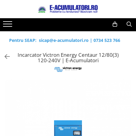
Toate Produsele
Reduceri de vara
Acumulatori, Baterii si Incarcatoare
Cabluri
Uzuale
Pentru SEAP:
sicap@e-acumulatori.ro
|
0734 523 766
Acumulatori
Baterii
Diverse
Incarcator Victron Energy Centaur 12/80(3)
Baterii alcaline
Prelungitoare
120-240V | E-Acumulatori
Baterii litiu
Panouri fotovoltaice
Zinc-Carbon
Sisteme de prindere
Baterii rotunde argint
Invertoare
Baterii auditive
Statii de incarcare EV
Accesorii baterii
UPS
Baterii Industriale
Acumulatori
Ni-MH
Li-Ion