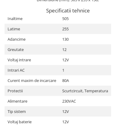
Pachete complete stocare energie
Specificatii tehnice
Sisteme de Stocare Comerciale
Inaltime
505
Sisteme fotovoltaice complete
Latime
255
Sisteme fotovoltaice de putere
mica (rulota/caravan/case de
Adancime
130
vacanta)
Sisteme fotovoltaice profesionale
Greutate
12
Pachete sisteme fotovoltaice
Voltaj intrare
12V
Statii de incarcare vehicule
Intrari AC
1
electrice
Curent maxim de incarcare
80A
Statii de incarcare
Cabluri de incarcare vehicule
Protectii
Scurtcircuit, Temperatura
electrice
Alimentare
230VAC
Prize de incarcare vehicule
Tip sistem
12V
electrice
Accesorii
Voltaj baterie
12V
Turbine eoliene pentru casă