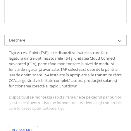
Redresoare, incarcatoare si testere
Redresoare auto, moto, barci si
stationare
Surse UPS
UPS pentru centrale termice si
Descriere
sisteme de urgenta - acumulator
extern
UPS Calculatoare si Servere
Tigo Access Point (TAP) este dispozitivul wireless care face
legătura dintre optimizatoarele TS4 și unitatea Cloud Connect
UPS Trifazat
Advanced (CCA), permițând monitorizare la nivel de modul și
funcții de siguranță avansate. TAP colectează date de la până la
Stabilizatoare Tensiune
300 de optimizoare TS4 instalate în apropiere și le transmite către
PDUs unitati de distributie a
CCA, asigurând vizibilitate completă asupra producției solare și
energiei electrice
funcționarea corectă a Rapid Shutdown.
Cabinete baterii
Dispozitivul se montează rapid și fără unelte pe cadrul panourilor
Acumulatori UPS
și este ideal pentru sisteme fotovoltaice rezidențiale și comerciale
care folosesc optimizatoare Tigo.
Drumetii / Camping
Accesorii
Specificații tehnice
Frigidere portabile
VEZI MAI MULT