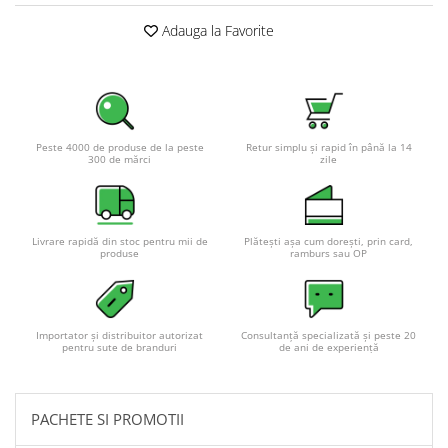
Pachete complete stocare energie
Adauga la Favorite
Sisteme de Stocare Comerciale
Sisteme fotovoltaice complete
Sisteme fotovoltaice de putere
mica (rulota/caravan/case de
vacanta)
Peste 4000 de produse de la peste
Retur simplu și rapid în până la 14
Sisteme fotovoltaice profesionale
300 de mărci
zile
Pachete sisteme fotovoltaice
Statii de incarcare vehicule
electrice
Livrare rapidă din stoc pentru mii de
Plătești așa cum dorești, prin card,
produse
ramburs sau OP
Statii de incarcare
Cabluri de incarcare vehicule
electrice
Importator și distribuitor autorizat
Consultanță specializată și peste 20
Prize de incarcare vehicule
pentru sute de branduri
de ani de experiență
electrice
Accesorii
PACHETE SI PROMOTII
Turbine eoliene pentru casă