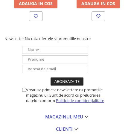
ADAUGA IN COS
ADAUGA IN COS
UPS
Acumulatori
Diverse
Invertoare
Newsletter
Nu rata ofertele si promotiile noastre
Sisteme de prindere
Statii de incarcare EV
OUTLET
Pompe de caldura
Vreau sa primesc newslettere cu promoțiile
magazinului. Sunt de acord cu prelucrarea
datelor conform
Politicii de confidențialitate
MAGAZINUL MEU
CLIENTI