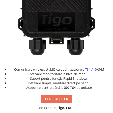
Incarcatoare acumulatori
Panouri fotovoltaice si accesorii
Panouri fotovoltaice
Sisteme prindere panouri
fotovoltaice
Accesorii
Invertoare
Invertoare Hibrid
Invertoare On-grid
Invertoare Off-grid
Comunicare wireless stabilă cu optimizatoarele
TS4-A-O
/S/M
Activare monitorizare la nivel de modul
Controlere solare
Suport pentru funcția Rapid Shutdown
MPPT
Instalare simplă, montare direct pe panou
Acoperire pentru până la
300 TS4
pe unitate
PWM
Convertoare de tensiune
CERE OFERTA
Sisteme de stocare energie
Cod Produs:
Tigo-TAP
LiFePO4