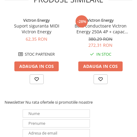
Victron Energy
Victron Energy
-28%
Suport siguranta MIDI
Bara conductoare Victron
Victron Energy
Energy 250A 4P + capac
BUSBAR VBB125040010
62,35 RON
380,29 RON
272,31 RON
STOC PARTENER
IN STOC
ADAUGA IN COS
ADAUGA IN COS
Newsletter
Nu rata ofertele si promotiile noastre