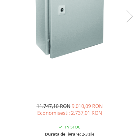
Sisteme de management (BMS)
Redresoare, incarcatoare si testere
Redresoare auto, moto, barci si
stationare
11.747,10 RON
9.010,09 RON
Economisesti:
2.737,01
RON
IN STOC
Durata de livrare:
2-3 zile