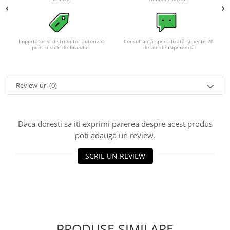
Importator și distribuitor autorizat
Consultanță specializată și peste 20
pentru sute de branduri
de ani de experiență
Review-uri
(0)
Daca doresti sa iti exprimi parerea despre acest produs
poti adauga un review.
SCRIE UN REVIEW
PRODUSE SIMILARE