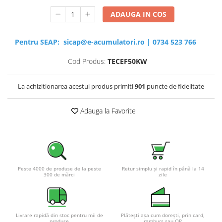
ADAUGA IN COS
Pentru SEAP:
sicap@e-acumulatori.ro
|
0734 523 766
Cod Produs:
TECEF50KW
La achizitionarea acestui produs primiti
901
puncte de fidelitate
Adauga la Favorite
Peste 4000 de produse de la peste
Retur simplu și rapid în până la 14
300 de mărci
zile
Livrare rapidă din stoc pentru mii de
Plătești așa cum dorești, prin card,
produse
ramburs sau OP