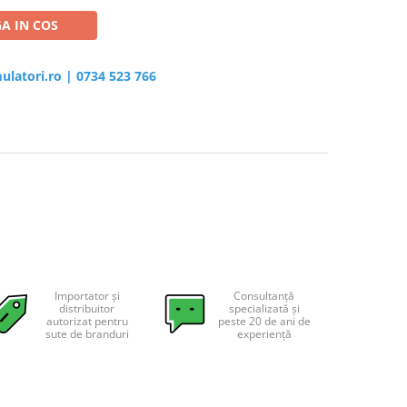
A IN COS
ulatori.ro
|
0734 523 766
Importator și
Consultanță
distribuitor
specializată și
autorizat pentru
peste 20 de ani de
sute de branduri
experiență