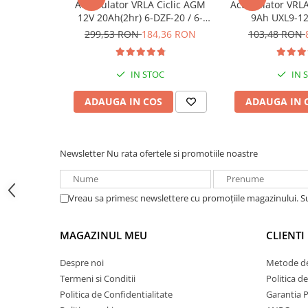
Acumulator VRLA Ciclic AGM
Acumulator VRLA 
Acumulatori VRLA AGM/GEL /
12V 20Ah(2hr) 6-DZF-20 / 6-
9Ah UXL9-12
Tractiune / LiFePo4
DZM-20 pentru biciclete
299,53 RON
184,36 RON
103,48 RON
Baterii si acumulatori gel si VRLA
electrice
6-12 V
Baterii si acumulatori AGM VRLA
IN STOC
IN 
de 6-12 V
ADAUGA IN COS
ADAUGA IN 
Acumulatori Moto, ATV
GEL
AGM
Newsletter
Nu rata ofertele si promotiile noastre
Li-Ion
SLA AGM (Sealed Lead Acid)
Vreau sa primesc newslettere cu promoțiile magazinului. 
Deep Cycle - Tractiune/Semi-
Tractiune
MAGAZINUL MEU
CLIENTI
Marine & Caravan
APC
Despre noi
Metode de
Pachete acumulatori VRLA
Termeni si Conditii
Politica d
Politica de Confidentialitate
Garantia 
Sisteme de management (BMS)