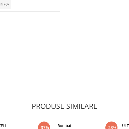
uri
(0)
PRODUSE SIMILARE
CELL
Rombat
ULT
-37%
-23%