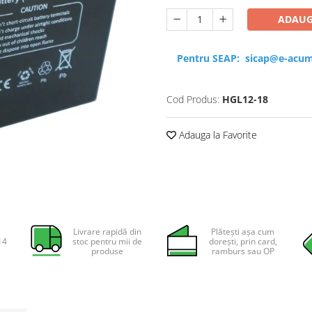
ADAUG
Pentru SEAP:
sicap@e-acum
Cod Produs:
HGL12-18
Adauga la Favorite
Livrare rapidă din
Plătești așa cum
14
stoc pentru mii de
dorești, prin card,
produse
ramburs sau OP