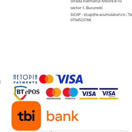
Strada Hatmanul Arbore 8-10
sector 1, Bucuresti
SICAP - sicap@e-acumulatori.ro ; Te
0734523766
g