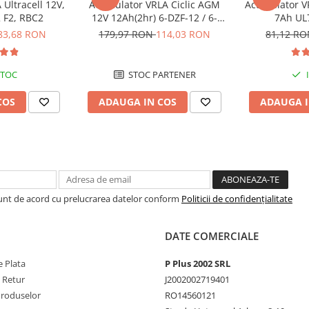
Ultracell 12V,
Acumulator VRLA Ciclic AGM
Acumulator VR
 F2, RBC2
12V 12Ah(2hr) 6-DZF-12 / 6-
7Ah UL
DZM-12 pentru biciclete
83,68 RON
179,97 RON
114,03 RON
81,12 R
electrice M5, prindere cu surub
STOC
STOC PARTENER
COS
ADAUGA IN COS
ADAUGA I
Sunt de acord cu prelucrarea datelor conform
Politicii de confidențialitate
DATE COMERCIALE
 Plata
P Plus 2002 SRL
e Retur
J2002002719401
Produselor
RO14560121