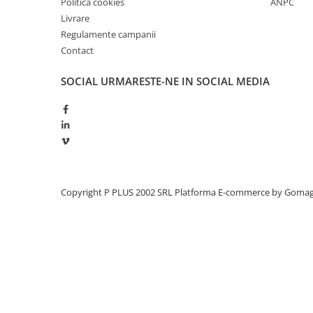
Politica cookies
ANPC
Redresoare, incarcatoare si testere
Livrare
Redresoare auto, moto, barci si
Regulamente campanii
stationare
Contact
Surse UPS
SOCIAL
URMARESTE-NE IN SOCIAL MEDIA
UPS pentru centrale termice si
sisteme de urgenta - acumulator
extern
UPS Calculatoare si Servere
UPS Trifazat
Stabilizatoare Tensiune
PDUs unitati de distributie a
Copyright P PLUS 2002 SRL
Platforma E-commerce by Goma
energiei electrice
Cabinete baterii
Acumulatori UPS
Drumetii / Camping
Accesorii
Frigidere portabile