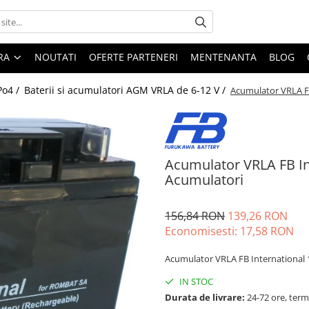
ARA
NOUTATI
OFERTE PARTENERI
MENTENANTA
BLOG
Po4 /
Baterii si acumulatori AGM VRLA de 6-12 V /
Acumulator VRLA F
Acumulator VRLA FB In
Acumulatori
156,84 RON
139,26 RON
Economisesti:
17,58
RON
Acumulator VRLA FB International
IN STOC
Durata de livrare:
24-72 ore, term