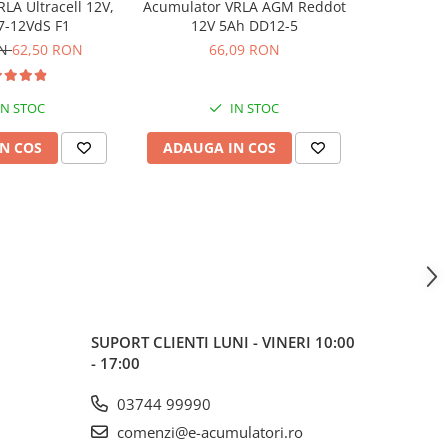
LA Ultracell 12V,
Acumulator VRLA AGM Reddot
Acumulator
7-12VdS F1
12V 5Ah DD12-5
3.
ON
62,50 RON
66,09 RON
37,62
IN STOC
IN STOC
N COS
ADAUGA IN COS
ADAUG
SUPORT CLIENTI
LUNI - VINERI 10:00
- 17:00
03744 99990
comenzi@e-acumulatori.ro