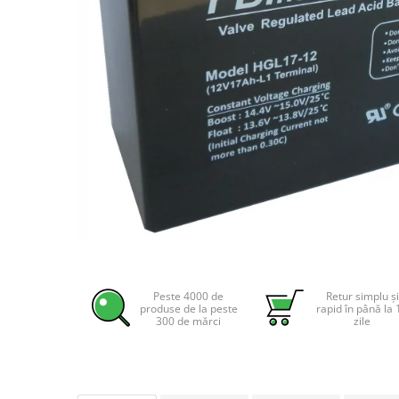
Incarcatoare acumulatori
Panouri fotovoltaice si accesorii
Panouri fotovoltaice
Sisteme prindere panouri
fotovoltaice
Accesorii
Invertoare
Invertoare Hibrid
Invertoare On-grid
Invertoare Off-grid
Distribuie
Controlere solare
pe
MPPT
Facebook
Peste 4000 de
Retur simplu și
produse de la peste
rapid în până la 
PWM
300 de mărci
zile
Convertoare de tensiune
Sisteme de stocare energie
LiFePO4