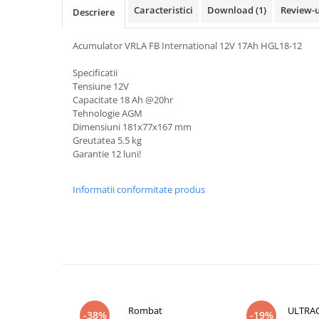
Caracteristici
Download (1)
Review-
Descriere
Pachete complete stocare energie
Sisteme de Stocare Comerciale
Acumulator VRLA FB International 12V 17Ah HGL18-12
Sisteme fotovoltaice complete
Specificatii
Sisteme fotovoltaice de putere
Tensiune 12V
mica (rulota/caravan/case de
Capacitate 18 Ah @20hr
vacanta)
Sisteme fotovoltaice profesionale
Tehnologie AGM
Dimensiuni 181x77x167 mm
Pachete sisteme fotovoltaice
Greutatea 5.5 kg
Garantie 12 luni!
Statii de incarcare vehicule
electrice
Statii de incarcare
Informatii conformitate produs
Cabluri de incarcare vehicule
electrice
Prize de incarcare vehicule
electrice
Accesorii
Turbine eoliene pentru casă
Rombat
ULTRA
-38%
-19%