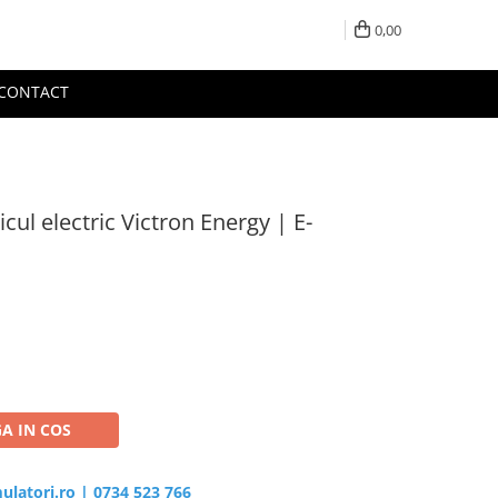
0,00
CONTACT
icul electric Victron Energy | E-
A IN COS
ulatori.ro
|
0734 523 766