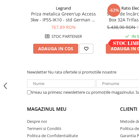
Acumulatori VRLA AGM/GEL /
Legrand
Ratio Elec
Tractiune / LiFePo4
-63%
Priza metalica Green'up Access
Stație de încă
Baterii si acumulatori gel si VRLA
3kw - IP55-IK10 - std German cu
Box 32A Trifaz
6-12 V
capac blocat 077857
767,89 RON
5.438,90 RON
1
Baterii si acumulatori AGM VRLA
STOC PARTENER
IN 
de 6-12 V
Acumulatori Moto, ATV
ADAUGA IN COS
ADAUGA IN 
GEL
AGM
Newsletter
Nu rata ofertele si promotiile noastre
Li-Ion
SLA AGM (Sealed Lead Acid)
Deep Cycle - Tractiune/Semi-
Vreau sa primesc newslettere cu promoțiile magazinului. 
Tractiune
Marine & Caravan
MAGAZINUL MEU
CLIENTI
APC
Despre noi
Metode de
Pachete acumulatori VRLA
Termeni si Conditii
Politica d
Sisteme de management (BMS)
Politica de Confidentialitate
Garantia 