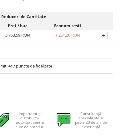
Reduceri de Cantitate
Pret
/ buc
Economisesti
+
3.753,59 RON
1.251,20 RON
imiti
417
puncte de fidelitate
Importator și
Consultanță
distribuitor
specializată și
autorizat pentru
peste 20 de ani de
sute de branduri
experiență