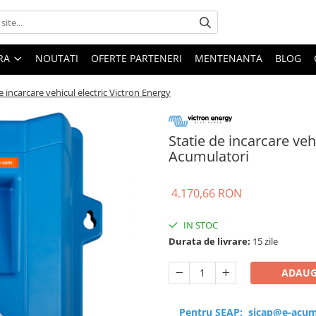
ARA
NOUTATI
OFERTE PARTENERI
MENTENANTA
BLOG
e incarcare vehicul electric Victron Energy
Statie de incarcare veh
Acumulatori
4.170,66 RON
IN STOC
Durata de livrare:
15 zile
ADAUG
Pentru SEAP:
sicap@e-acum