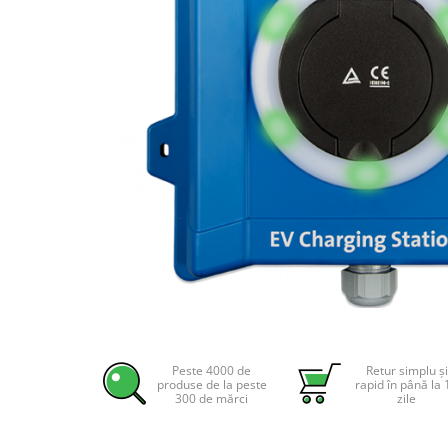
Incarcatoare acumulatori
Panouri fotovoltaice si accesorii
Panouri fotovoltaice
Sisteme prindere panouri
fotovoltaice
Accesorii
Invertoare
Invertoare Hibrid
Invertoare On-grid
Invertoare Off-grid
Controlere solare
MPPT
Distribuie
pe
PWM
Facebook
Peste 4000 de
Retur simplu și
Convertoare de tensiune
produse de la peste
rapid în până la 
300 de mărci
zile
Sisteme de stocare energie
LiFePO4