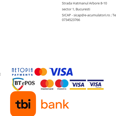
Strada Hatmanul Arbore 8-10
sector 1, Bucuresti
SICAP - sicap@e-acumulatori.ro ; Te
0734523766
g