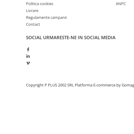
Politica cookies
ANPC
Redresoare, incarcatoare si testere
Livrare
Redresoare auto, moto, barci si
Regulamente campanii
stationare
Contact
Surse UPS
SOCIAL
URMARESTE-NE IN SOCIAL MEDIA
UPS pentru centrale termice si
sisteme de urgenta - acumulator
extern
UPS Calculatoare si Servere
UPS Trifazat
Stabilizatoare Tensiune
PDUs unitati de distributie a
Copyright P PLUS 2002 SRL
Platforma E-commerce by Goma
energiei electrice
Cabinete baterii
Acumulatori UPS
Drumetii / Camping
Accesorii
Frigidere portabile