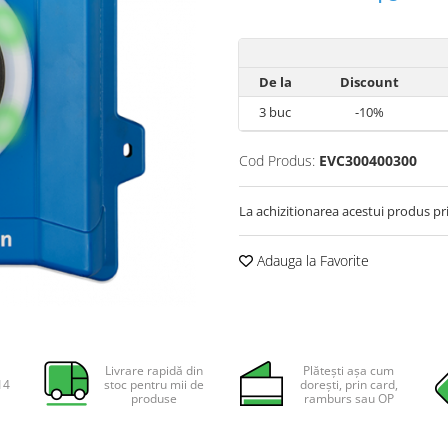
De la
Discount
3
buc
-10%
Cod Produs:
EVC300400300
La achizitionarea acestui produs pr
Adauga la Favorite
Livrare rapidă din
Plătești așa cum
14
stoc pentru mii de
dorești, prin card,
produse
ramburs sau OP