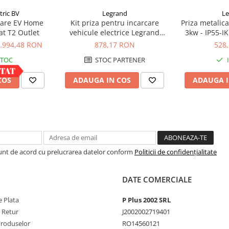
tric BV
Legrand
Le
rcare EV Home
Kit priza pentru incarcare
Priza metalic
at T2 Outlet
vehicule electrice Legrand
3kw - IP55-I
Green'up 3.7kw IP55
0
.994,48 RON
878,17 RON
528
STOC
STOC PARTENER
COS
ADAUGA IN COS
ADAUGA I
Sunt de acord cu prelucrarea datelor conform
Politicii de confidențialitate
DATE COMERCIALE
 Plata
P Plus 2002 SRL
e Retur
J2002002719401
Produselor
RO14560121