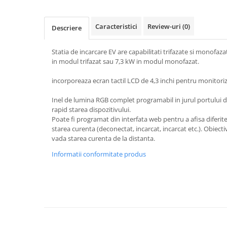
Pachete complete stocare energie
Sisteme de Stocare Comerciale
Caracteristici
Review-uri
(0)
Descriere
Sisteme fotovoltaice complete
Statia de incarcare EV are capabilitati trifazate si monof
Sisteme fotovoltaice de putere
in modul trifazat sau 7,3 kW in modul monofazat.
mica (rulota/caravan/case de
vacanta)
Sisteme fotovoltaice profesionale
incorporeaza ecran tactil LCD de 4,3 inchi pentru monitoriz
Pachete sisteme fotovoltaice
Inel de lumina RGB complet programabil in jurul portului 
rapid starea dispozitivului.
Statii de incarcare vehicule
Poate fi programat din interfata web pentru a afisa diferite
electrice
starea curenta (deconectat, incarcat, incarcat etc.). Obiectiv
Statii de incarcare
vada starea curenta de la distanta.
Cabluri de incarcare vehicule
Informatii conformitate produs
electrice
Prize de incarcare vehicule
electrice
Accesorii
Turbine eoliene pentru casă