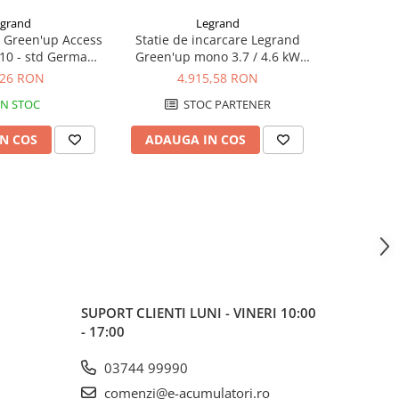
grand
Legrand
a Green'up Access
Statie de incarcare Legrand
Statie de
K10 - std German
Green'up mono 3.7 / 4.6 kW
Green'up mono 5
77856
16/20 A - Modul 3 - 059020
25/32 A 
,26 RON
4.915,58 RON
5.
IN STOC
STOC PARTENER
S
N COS
ADAUGA IN COS
ADAUG
SUPORT CLIENTI
LUNI - VINERI 10:00
- 17:00
03744 99990
comenzi@e-acumulatori.ro