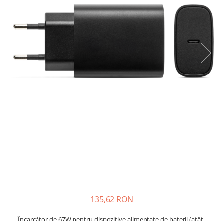
Sisteme de management (BMS)
Redresoare, incarcatoare si testere
Redresoare auto, moto, barci si
stationare
135,62 RON
Încarcător de 67W pentru dispozitive alimentate de baterii (atât