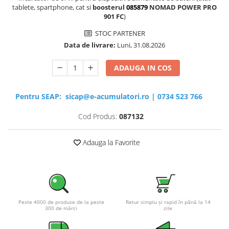
tablete, spartphone, cat si
boosterul
085879
NOMAD POWER PRO
901 FC
)
STOC PARTENER
Data de livrare:
Luni, 31.08.2026
ADAUGA IN COS
Pentru SEAP:
sicap@e-acumulatori.ro
|
0734 523 766
Cod Produs:
087132
Adauga la Favorite
Peste 4000 de produse de la peste
Retur simplu și rapid în până la 14
300 de mărci
zile