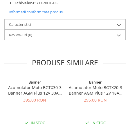
Acumulatori VRLA AGM/GEL /
Echivalent:
YTX20HL-BS
Tractiune / LiFePo4
Informatii conformitate produs
Baterii si acumulatori gel si VRLA
6-12 V
Caracteristici
Baterii si acumulatori AGM VRLA
Review-uri
(0)
de 6-12 V
Acumulatori Moto, ATV
GEL
PRODUSE SIMILARE
AGM
Li-Ion
SLA AGM (Sealed Lead Acid)
Banner
Banner
Deep Cycle - Tractiune/Semi-
Acumulator Moto BGTX30-3
Acumulator Moto BGTX20-3
Tractiune
Banner AGM Plus 12V 30Ah
Banner AGM Plus 12V 18Ah
385A echivalent YTX30L-BS
310A echivalent YTX20L-BS /
Marine & Caravan
395,00 RON
295,00 RON
53001
YTX20HL-BS 51821
APC
Pachete acumulatori VRLA
IN STOC
IN STOC
Sisteme de management (BMS)