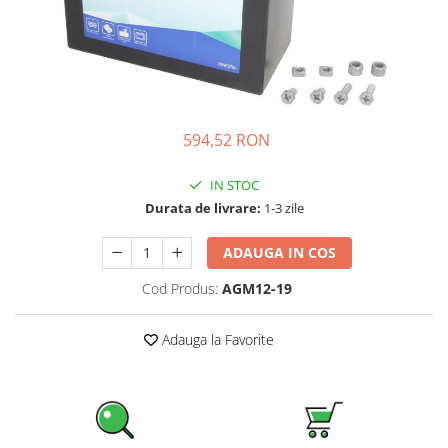
Incarcatoare acumulatori
Panouri fotovoltaice si accesorii
Panouri fotovoltaice
Sisteme prindere panouri
fotovoltaice
594,52 RON
Accesorii
Invertoare
IN STOC
Invertoare Hibrid
Durata de livrare:
1-3 zile
Invertoare On-grid
ADAUGA IN COS
Invertoare Off-grid
Cod Produs:
AGM12-19
Controlere solare
MPPT
Adauga la Favorite
PWM
Convertoare de tensiune
Sisteme de stocare energie
LiFePO4