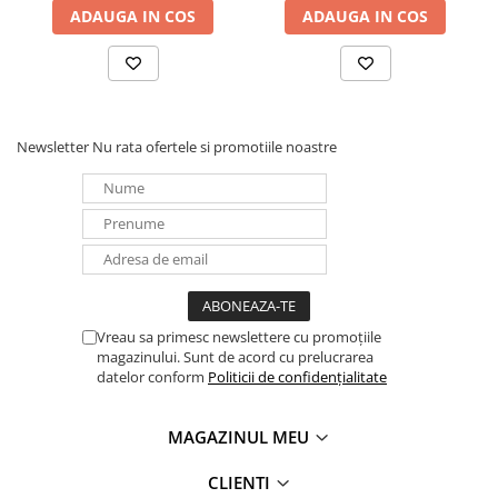
ADAUGA IN COS
ADAUGA IN COS
Redresoare, incarcatoare si testere
Redresoare auto, moto, barci si
stationare
Surse UPS
UPS pentru centrale termice si
Newsletter
Nu rata ofertele si promotiile noastre
sisteme de urgenta - acumulator
extern
UPS Calculatoare si Servere
UPS Trifazat
Stabilizatoare Tensiune
PDUs unitati de distributie a
energiei electrice
Vreau sa primesc newslettere cu promoțiile
Cabinete baterii
magazinului. Sunt de acord cu prelucrarea
datelor conform
Politicii de confidențialitate
Acumulatori UPS
Drumetii / Camping
MAGAZINUL MEU
Accesorii
CLIENTI
Frigidere portabile