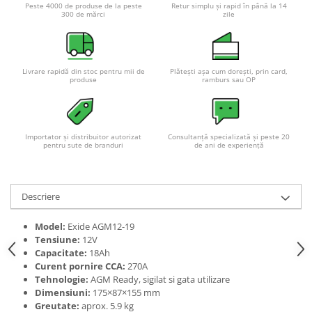
Peste 4000 de produse de la peste
Retur simplu și rapid în până la 14
Pachete complete stocare energie
300 de mărci
zile
Sisteme de Stocare Comerciale
Sisteme fotovoltaice complete
Livrare rapidă din stoc pentru mii de
Plătești așa cum dorești, prin card,
Sisteme fotovoltaice de putere
produse
ramburs sau OP
mica (rulota/caravan/case de
vacanta)
Sisteme fotovoltaice profesionale
Pachete sisteme fotovoltaice
Importator și distribuitor autorizat
Consultanță specializată și peste 20
pentru sute de branduri
de ani de experiență
Statii de incarcare vehicule
electrice
Statii de incarcare
Descriere
Cabluri de incarcare vehicule
electrice
Model:
Exide AGM12-19
Tensiune:
12V
Prize de incarcare vehicule
Capacitate:
18Ah
electrice
Curent pornire CCA:
270A
Accesorii
Tehnologie:
AGM Ready, sigilat si gata utilizare
Dimensiuni:
175×87×155 mm
Turbine eoliene pentru casă
Greutate:
aprox. 5.9 kg