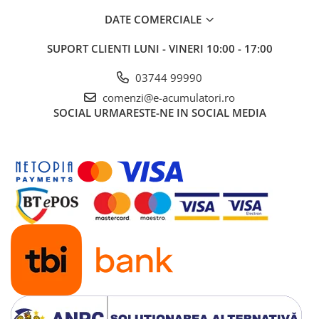
Panouri portabile
DATE COMERCIALE
Racire/Incalzire
SUPORT CLIENTI
LUNI - VINERI 10:00 - 17:00
Statii energie portabile
03744 99990
Diverse
comenzi@e-acumulatori.ro
Electrice
SOCIAL
URMARESTE-NE IN SOCIAL MEDIA
Intrerupatoare si prize
Dulapuri pentru cablare
structurata
Sigurante
Tablouri electrice
Lumina (Becuri si Lanterne)
Laptop & PC accesorii, baterii,
cabluri USB, prelungitoare USB
Cablu de date si Adaptoare
Solutii solare portabile
Lichidare de stoc