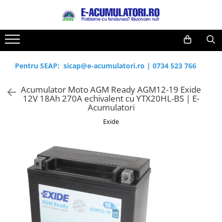
Toate Produsele
Reduceri de vara
Acumulatori, Baterii si Incarcatoare
Cabluri
Uzuale
Pentru SEAP:
sicap@e-acumulatori.ro
|
0734 523 766
Acumulatori
Baterii
Diverse
Acumulator Moto AGM Ready AGM12-19 Exide
Baterii alcaline
Prelungitoare
12V 18Ah 270A echivalent cu YTX20HL-BS | E-
Baterii litiu
Panouri fotovoltaice
Acumulatori
Zinc-Carbon
Sisteme de prindere
Exide
Baterii rotunde argint
Invertoare
Baterii auditive
Statii de incarcare EV
Accesorii baterii
UPS
Baterii Industriale
Acumulatori
Ni-MH
Li-Ion