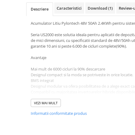
Pachete complete stocare energie
Caracteristici
Download (1)
Review-
Descriere
Sisteme de Stocare Comerciale
Acumulator Litiu Pylontech 48V 50Ah 2.4KWh pentru siste
Sisteme fotovoltaice complete
Sisteme fotovoltaice de putere
Seria US2000 este solutia ideala pentru aplicatii de depozi
mica (rulota/caravan/case de
de mici dimensiuni, cu specificatii standard de 48V/50Ah uti
vacanta)
garantie 10 ani si peste 6.000 de cicluri complete(90%).
Sisteme fotovoltaice profesionale
Pachete sisteme fotovoltaice
Avantaje
Statii de incarcare vehicule
Mai mult de 6000 cicluri la 90% descarcare
electrice
Designul compact si la moda se potriveste in orice locatie.
Statii de incarcare
BMS integrat
Designul modular va ofera posibilitatea de a alege exact ca
Cabluri de incarcare vehicule
Compatibil cu majoritatea invertoarelor hibride disponibil
electrice
Fixarea simpla a acumulatorului si a cablurilor minimizeaza 
Certificare de siguranta TüV CE UN38.3
VEZI MAI MULT
Prize de incarcare vehicule
electrice
Informatii conformitate produs
Specificatii
Accesorii
Tensiune nominala 48V
Capacitate nominala 2.4KWh
Turbine eoliene pentru casă
Capacitate utilizabila 2.2KWh