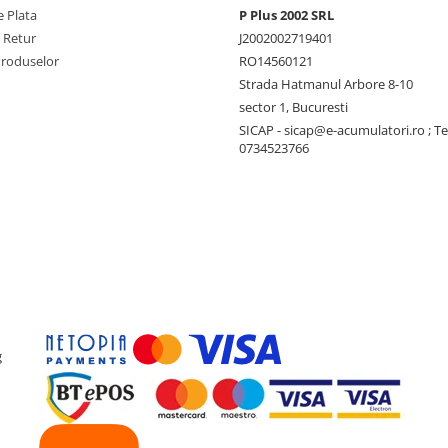
 Plata
P Plus 2002 SRL
e Retur
J2002002719401
Produselor
RO14560121
Strada Hatmanul Arbore 8-10
sector 1, Bucuresti
SICAP - sicap@e-acumulatori.ro ; Te
0734523766
g