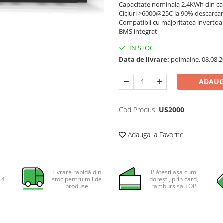
Capacitate nominala 2.4KWh din car
Cicluri >6000@25C la 90% descarca
Compatibil cu majoritatea invertoar
BMS integrat
IN STOC
Data de livrare:
poimaine, 08.08.2
ADAUG
Cod Produs:
US2000
Adauga la Favorite
Livrare rapidă din
Plătești așa cum
14
stoc pentru mii de
dorești, prin card,
produse
ramburs sau OP