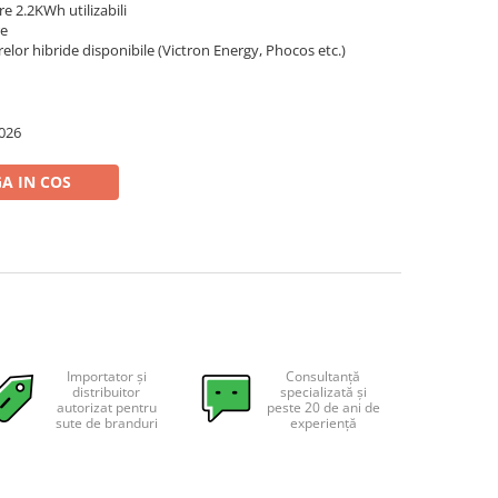
e 2.2KWh utilizabili
re
elor hibride disponibile (Victron Energy, Phocos etc.)
026
A IN COS
Importator și
Consultanță
distribuitor
specializată și
autorizat pentru
peste 20 de ani de
sute de branduri
experiență