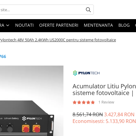
ARA
NOUTATI
OFERTE PARTENERI
MENTENANTA
BLOG
Pylontech 48V 50Ah 2.4KWh US2000C pentru sisteme fotovoltaice
766
Acumulator Litiu Pyl
sisteme fotovoltaice |
1 Review
8.561,74 RON
3.427,84 RON
Economisesti:
5.133,90
RON