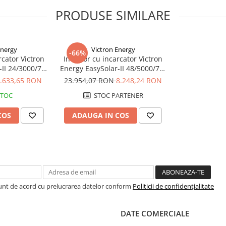
A(varf de maxim 15s)
PRODUSE SIMILARE
Energy
Victron Energy
-66%
rcator Victron
Invertor cu incarcator Victron
-II 24/3000/70-
Energy EasySolar-II 48/5000/70-
50/70 GX
50 MPPT 250/100 GX
.633,65 RON
23.954,07 RON
8.248,24 RON
STOC
STOC PARTENER
COS
ADAUGA IN COS
Sunt de acord cu prelucrarea datelor conform
Politicii de confidențialitate
DATE COMERCIALE