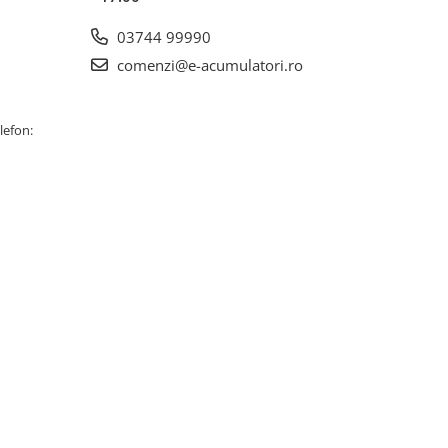
03744 99990
comenzi@e-acumulatori.ro
lefon: