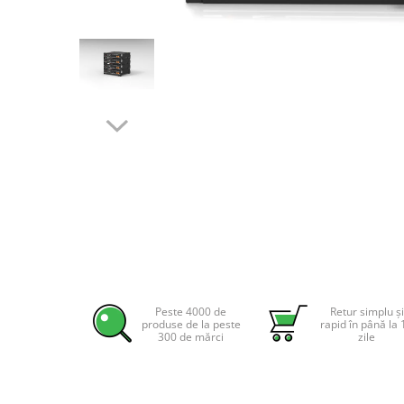
Incarcatoare acumulatori
Panouri fotovoltaice si accesorii
Panouri fotovoltaice
Sisteme prindere panouri
fotovoltaice
Accesorii
Distribuie
Invertoare
pe
Facebook
Invertoare Hibrid
Invertoare On-grid
Invertoare Off-grid
Controlere solare
MPPT
Peste 4000 de
Retur simplu și
PWM
produse de la peste
rapid în până la 
300 de mărci
zile
Convertoare de tensiune
Sisteme de stocare energie
LiFePO4