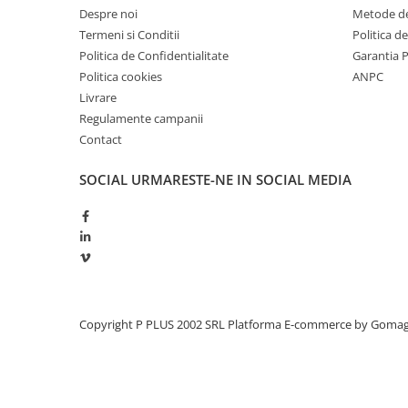
Despre noi
Metode de
Redresoare, incarcatoare si testere
Termeni si Conditii
Politica d
Redresoare auto, moto, barci si
Politica de Confidentialitate
Garantia 
stationare
Politica cookies
ANPC
Surse UPS
Livrare
UPS pentru centrale termice si
Regulamente campanii
sisteme de urgenta - acumulator
Contact
extern
UPS Calculatoare si Servere
SOCIAL
URMARESTE-NE IN SOCIAL MEDIA
UPS Trifazat
Stabilizatoare Tensiune
PDUs unitati de distributie a
energiei electrice
Cabinete baterii
Acumulatori UPS
Copyright P PLUS 2002 SRL
Platforma E-commerce by Goma
Drumetii / Camping
Accesorii
Frigidere portabile