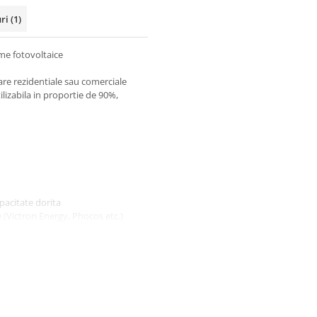
uri
(1)
me fotovoltaice
tare rezidentiale sau comerciale
lizabila in proportie de 90%,
pacitate dorita
e (Victron Energy, Phocos etc.)
timpul si costurile de instalare