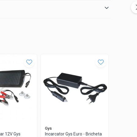
Gys
Victron Ene
lar 12V Gys
Incarcator Gys Euro - Bricheta
Incarcator