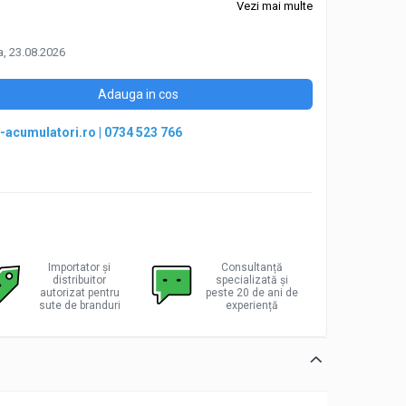
Vezi mai multe
, 23.08.2026
Adauga in cos
-acumulatori.ro
|
0734 523 766
Importator și
Consultanță
distribuitor
specializată și
autorizat pentru
peste 20 de ani de
sute de branduri
experiență