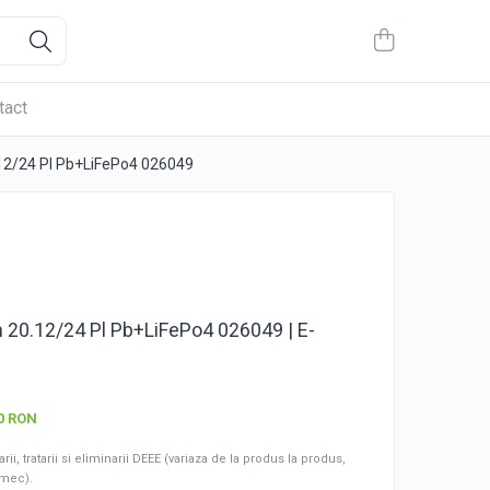
tact
.12/24 Pl Pb+LiFePo4 026049
h 20.12/24 Pl Pb+LiFePo4 026049 | E-
00 RON
ii, tratarii si eliminarii DEEE (variaza de la produs la produs,
omec).