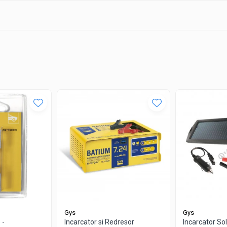
rea componentelor electronice interne.
ări greșite.
Gys
Gys
 -
Incarcator si Redresor
Incarcator So