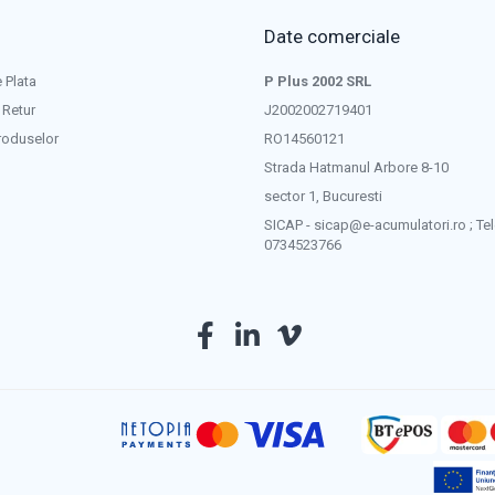
Date comerciale
 Plata
P Plus 2002 SRL
 Retur
J2002002719401
roduselor
RO14560121
Strada Hatmanul Arbore 8-10
sector 1, Bucuresti
SICAP - sicap@e-acumulatori.ro ; Tel
0734523766