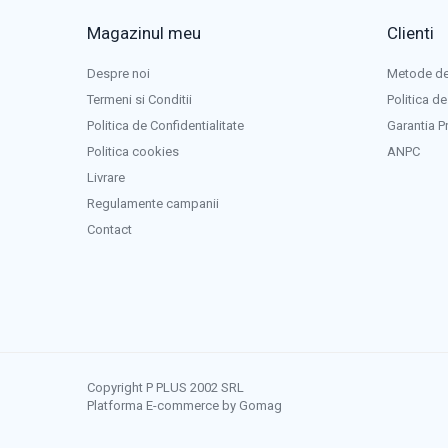
Panouri portabile
Magazinul meu
Clienti
Racire/Incalzire
Statii energie portabile
Despre noi
Metode de
Diverse
Termeni si Conditii
Politica de
Electrice
Politica de Confidentialitate
Garantia P
Politica cookies
ANPC
Intrerupatoare si prize
Livrare
Dulapuri pentru cablare structurata
Regulamente campanii
Sigurante
Contact
Tablouri electrice
Lumina (Becuri si Lanterne)
Laptop & PC accesorii, baterii,
cabluri USB, prelungitoare USB
Cablu de date si Adaptoare
Solutii solare portabile
Copyright P PLUS 2002 SRL
Lichidare de stoc
Platforma E-commerce by Gomag
UPS