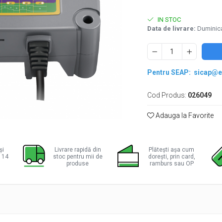
IN STOC
Data de livrare:
Duminica
Pentru SEAP:
sicap@e
Cod Produs:
026049
Adauga la Favorite
ie
ok
și
Livrare rapidă din
Plătești așa cum
a 14
stoc pentru mii de
dorești, prin card,
produse
ramburs sau OP