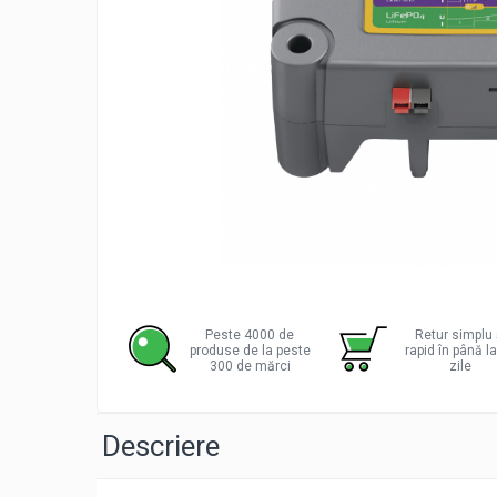
Incarcatoare acumulatori
Panouri fotovoltaice si accesorii
Panouri fotovoltaice
Sisteme prindere panouri
fotovoltaice
Accesorii
Invertoare
Invertoare Hibrid
Invertoare On-grid
Distribu
Invertoare Off-grid
pe
Facebo
Controlere solare
Peste 4000 de
Retur simplu 
produse de la peste
rapid în până l
MPPT
300 de mărci
zile
PWM
Convertoare de tensiune
Descriere
Sisteme de stocare energie
LiFePO4