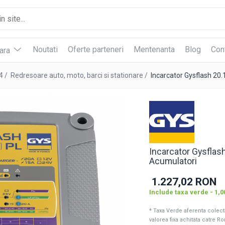
Noutati
Oferte parteneri
Mentenanta
Blog
Con
vara
4 /
Redresoare auto, moto, barci si stationare /
Incarcator Gysflash 20
Incarcator Gysflas
Acumulatori
1.227,02 RON
Include taxa verde - 1,
* Taxa Verde aferenta colectar
valorea fixa achitata catre R