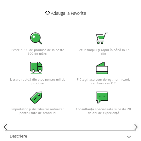
Pachete complete stocare energie
Adauga la Favorite
Sisteme de Stocare Comerciale
Sisteme fotovoltaice complete
Sisteme fotovoltaice de putere
mica (rulota/caravan/case de
vacanta)
Sisteme fotovoltaice profesionale
Peste 4000 de produse de la peste
Retur simplu și rapid în până la 14
300 de mărci
zile
Pachete sisteme fotovoltaice
Statii de incarcare vehicule
electrice
Livrare rapidă din stoc pentru mii de
Plătești așa cum dorești, prin card,
Statii de incarcare
produse
ramburs sau OP
Cabluri de incarcare vehicule
electrice
Prize de incarcare vehicule
Importator și distribuitor autorizat
Consultanță specializată și peste 20
pentru sute de branduri
de ani de experiență
electrice
Accesorii
Turbine eoliene pentru casă
Descriere