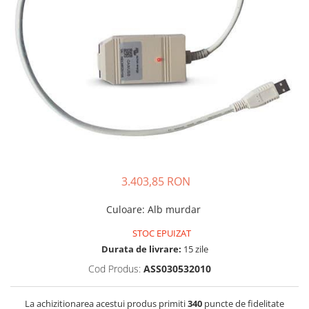
Incarcatoare acumulatori
Panouri fotovoltaice si accesorii
Panouri fotovoltaice
Sisteme prindere panouri
fotovoltaice
Accesorii
Invertoare
Invertoare Hibrid
Invertoare On-grid
3.403,85 RON
Invertoare Off-grid
Controlere solare
Culoare
:
Alb murdar
MPPT
STOC EPUIZAT
PWM
Durata de livrare:
15 zile
Convertoare de tensiune
Cod Produs:
ASS030532010
Sisteme de stocare energie
LiFePO4
La achizitionarea acestui produs primiti
340
puncte de fidelitate