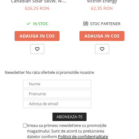
Canadian Solar 585W, N-
Victron Energy
Redresoare, incarcatoare si testere
Type TOPCon, CS6W-TB-SF-
626,25 RON
62,35 RON
BIF
Redresoare auto, moto, barci si
stationare
IN STOC
STOC PARTENER
Surse UPS
ADAUGA IN COS
ADAUGA IN COS
UPS pentru centrale termice si
sisteme de urgenta - acumulator
extern
UPS Calculatoare si Servere
UPS Trifazat
Newsletter
Nu rata ofertele si promotiile noastre
Stabilizatoare Tensiune
PDUs unitati de distributie a
energiei electrice
Cabinete baterii
Acumulatori UPS
Drumetii / Camping
Vreau sa primesc newslettere cu promoțiile
Accesorii
magazinului. Sunt de acord cu prelucrarea
Frigidere portabile
datelor conform
Politicii de confidențialitate