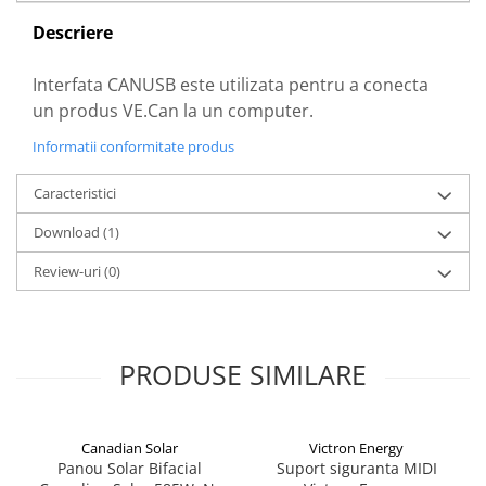
Acumulatori VRLA AGM/GEL /
Tractiune / LiFePo4
Descriere
Baterii si acumulatori gel si VRLA
6-12 V
Interfata CANUSB este utilizata pentru a conecta
un produs VE.Can la un computer.
Baterii si acumulatori AGM VRLA
de 6-12 V
Informatii conformitate produs
Acumulatori Moto, ATV
Caracteristici
GEL
AGM
Download (1)
Li-Ion
Review-uri
(0)
SLA AGM (Sealed Lead Acid)
Deep Cycle - Tractiune/Semi-
Tractiune
PRODUSE SIMILARE
Marine & Caravan
APC
Pachete acumulatori VRLA
Canadian Solar
Victron Energy
Panou Solar Bifacial
Suport siguranta MIDI
Sisteme de management (BMS)