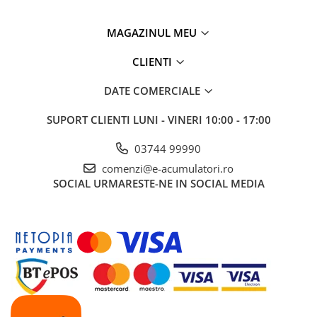
Panouri portabile
MAGAZINUL MEU
Racire/Incalzire
Statii energie portabile
CLIENTI
Diverse
DATE COMERCIALE
Electrice
SUPORT CLIENTI
LUNI - VINERI 10:00 - 17:00
Intrerupatoare si prize
Dulapuri pentru cablare
03744 99990
structurata
comenzi@e-acumulatori.ro
Sigurante
SOCIAL
URMARESTE-NE IN SOCIAL MEDIA
Tablouri electrice
Lumina (Becuri si Lanterne)
Laptop & PC accesorii, baterii,
cabluri USB, prelungitoare USB
Cablu de date si Adaptoare
Solutii solare portabile
Lichidare de stoc