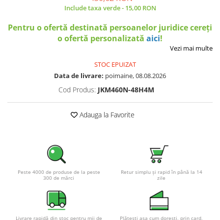
Include taxa verde - 15,00 RON
Pentru o ofertă destinată persoanelor juridice cereți
o ofertă personalizată
aici
!
Vezi mai multe
STOC EPUIZAT
Data de livrare:
poimaine, 08.08.2026
Cod Produs:
JKM460N-48H4M
Adauga la Favorite
Peste 4000 de produse de la peste
Retur simplu și rapid în până la 14
300 de mărci
zile
Livrare rapidă din stoc pentru mii de
Plătești așa cum dorești, prin card,