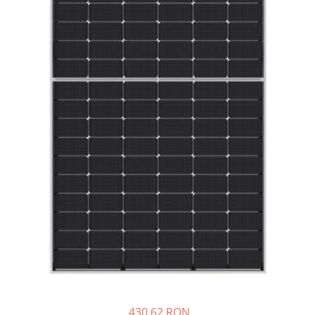
Sisteme de management (BMS)
Redresoare, incarcatoare si testere
Redresoare auto, moto, barci si
stationare
430,62 RON