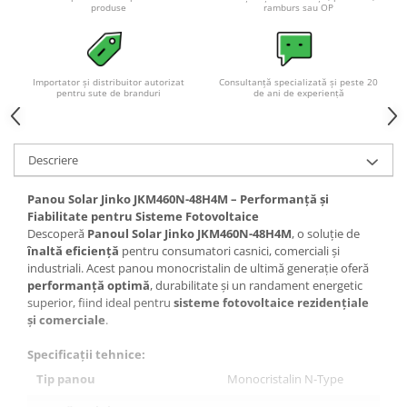
produse
ramburs sau OP
Importator și distribuitor autorizat
Consultanță specializată și peste 20
pentru sute de branduri
de ani de experiență
Descriere
Panou Solar Jinko JKM460N-48H4M – Performanță și
Fiabilitate pentru Sisteme Fotovoltaice
Descoperă
Panoul Solar Jinko JKM460N-48H4M
, o soluție de
înaltă eficiență
pentru consumatori casnici, comerciali și
industriali. Acest panou monocristalin de ultimă generație oferă
performanță optimă
, durabilitate și un randament energetic
superior, fiind ideal pentru
sisteme fotovoltaice rezidențiale
și comerciale
.
Specificații tehnice:
Tip panou
Monocristalin N-Type