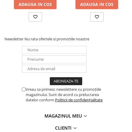
ADAUGA IN COS
ADAUGA IN COS
reflexie
Rezistență mecanică
5400 Pa (zăpadă), 2400 Pa
(vânt)
Grad de protecție
IP68
Newsletter
Nu rata ofertele si promotiile noastre
Garanție produs
12 ani
Garanție performanță
30 ani
Dimensiuni
1903 × 1134 × 30 mm
Greutate
24,2 kg
Acest panou solar este alegerea ideală pentru cei
Vreau sa primesc newslettere cu promoțiile
care doresc eficiență maximă și fiabilitate în
magazinului. Sunt de acord cu prelucrarea
sistemele fotovoltaice. Integrează-l în proiectul
datelor conform
Politicii de confidențialitate
tău și beneficiază de
energie curată și
sustenabilă
pentru locuința sau afacerea ta!
MAGAZINUL MEU
CLIENTI