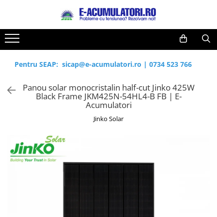
Toate Produsele
Reduceri de vara
Acumulatori, Baterii si Incarcatoare
Cabluri
Uzuale
Pentru SEAP:
sicap@e-acumulatori.ro
|
0734 523 766
Acumulatori
Baterii
Diverse
Panou solar monocristalin half-cut Jinko 425W
Baterii alcaline
Prelungitoare
Black Frame JKM425N-54HL4-B FB | E-
Baterii litiu
Panouri fotovoltaice
Acumulatori
Zinc-Carbon
Sisteme de prindere
Jinko Solar
Baterii rotunde argint
Invertoare
Baterii auditive
Statii de incarcare EV
Accesorii baterii
UPS
Baterii Industriale
Acumulatori
Ni-MH
Li-Ion