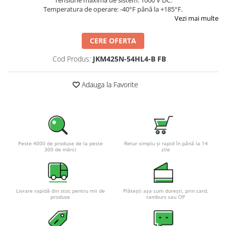
Temperatura de operare: -40°F până la +185°F.
Pachete complete stocare energie
Vezi mai multe
Sisteme de Stocare Comerciale
CERE OFERTA
Sisteme fotovoltaice complete
Sisteme fotovoltaice de putere
Cod Produs:
JKM425N-54HL4-B FB
mica (rulota/caravan/case de
vacanta)
Sisteme fotovoltaice profesionale
Adauga la Favorite
Pachete sisteme fotovoltaice
Statii de incarcare vehicule
electrice
Statii de incarcare
Peste 4000 de produse de la peste
Retur simplu și rapid în până la 14
Cabluri de incarcare vehicule
300 de mărci
zile
electrice
Prize de incarcare vehicule
electrice
Livrare rapidă din stoc pentru mii de
Plătești așa cum dorești, prin card,
produse
ramburs sau OP
Accesorii
Turbine eoliene pentru casă