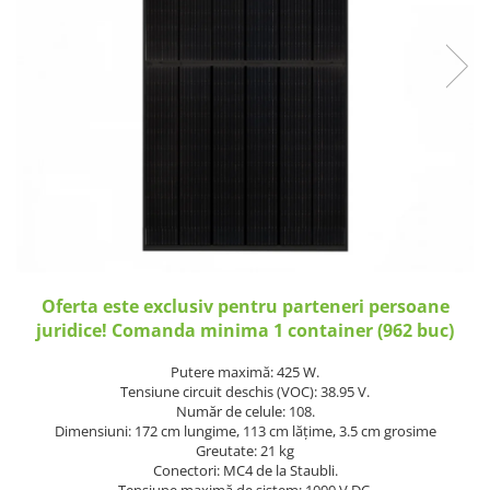
Incarcatoare acumulatori
Panouri fotovoltaice si accesorii
Panouri fotovoltaice
Sisteme prindere panouri
fotovoltaice
Accesorii
Invertoare
Invertoare Hibrid
Invertoare On-grid
Invertoare Off-grid
Oferta este exclusiv pentru parteneri persoane
Controlere solare
juridice! Comanda minima 1 container (962 buc)
MPPT
Putere maximă: 425 W.
PWM
Tensiune circuit deschis (VOC): 38.95 V.
Număr de celule: 108.
Convertoare de tensiune
Dimensiuni: 172 cm lungime, 113 cm lățime, 3.5 cm grosime
Sisteme de stocare energie
Greutate: 21 kg
Conectori: MC4 de la Staubli.
LiFePO4
Tensiune maximă de sistem: 1000 V DC.