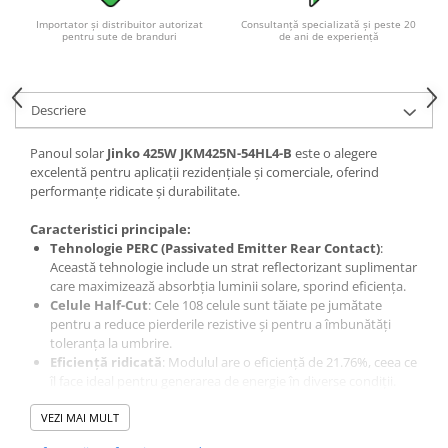
Acumulatori VRLA AGM/GEL /
Importator și distribuitor autorizat
Consultanță specializată și peste 20
Tractiune / LiFePo4
pentru sute de branduri
de ani de experiență
Baterii si acumulatori gel si VRLA
6-12 V
Baterii si acumulatori AGM VRLA
Descriere
de 6-12 V
Panoul solar
Jinko 425W JKM425N-54HL4-B
este o alegere
Acumulatori Moto, ATV
excelentă pentru aplicații rezidențiale și comerciale, oferind
GEL
performanțe ridicate și durabilitate.
AGM
Caracteristici principale:
Li-Ion
Tehnologie PERC (Passivated Emitter Rear Contact)
:
SLA AGM (Sealed Lead Acid)
Această tehnologie include un strat reflectorizant suplimentar
care maximizează absorbția luminii solare, sporind eficiența.
Deep Cycle - Tractiune/Semi-
Celule Half-Cut
: Cele 108 celule sunt tăiate pe jumătate
Tractiune
pentru a reduce pierderile rezistive și pentru a îmbunătăți
Marine & Caravan
toleranța la umbrire.
Eficiență ridicată
: Modulul are o eficiență de 21.76%, ceea ce
APC
îl face ideal pentru generarea de energie în diverse condiții.
Rezistență la temperaturi extreme:
Funcționează între
Pachete acumulatori VRLA
VEZI MAI MULT
-40°F și +185°F, cu o pierdere minimă de eficiență (-0.29%
Sisteme de management (BMS)
pentru fiecare 1.8°F peste 77°F).