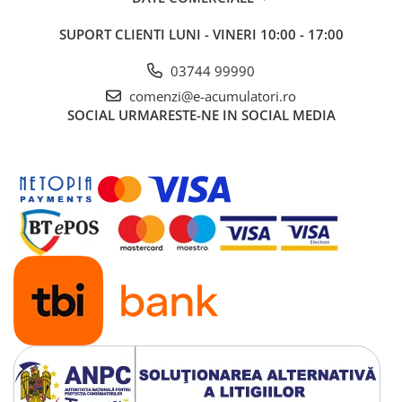
UPS
SUPORT CLIENTI
LUNI - VINERI 10:00 - 17:00
Acumulatori
Diverse
03744 99990
comenzi@e-acumulatori.ro
Invertoare
SOCIAL
URMARESTE-NE IN SOCIAL MEDIA
Sisteme de prindere
Statii de incarcare EV
OUTLET
Pompe de caldura