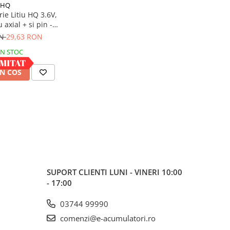
HQ
ie Litiu HQ 3.6V,
axial + si pin -
6A/1800)
ON
29,63 RON
IN STOC
N COS
SUPORT CLIENTI
LUNI - VINERI 10:00
- 17:00
03744 99990
comenzi@e-acumulatori.ro