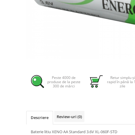
Incarcatoare acumulatori
Panouri fotovoltaice si accesorii
Panouri fotovoltaice
Sisteme prindere panouri
fotovoltaice
Accesorii
Invertoare
Invertoare Hibrid
Distribuie
pe
Invertoare On-grid
Facebook
Peste 4000 de
Retur simplu și
Invertoare Off-grid
produse de la peste
rapid în până la 
300 de mărci
zile
Controlere solare
MPPT
PWM
Convertoare de tensiune
Review-uri
(0)
Descriere
Sisteme de stocare energie
LiFePO4
Baterie litiu XENO AA Standard 3.6V XL-060F-STD