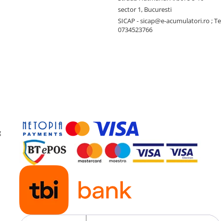
sector 1, Bucuresti
SICAP - sicap@e-acumulatori.ro ; Te
0734523766
g