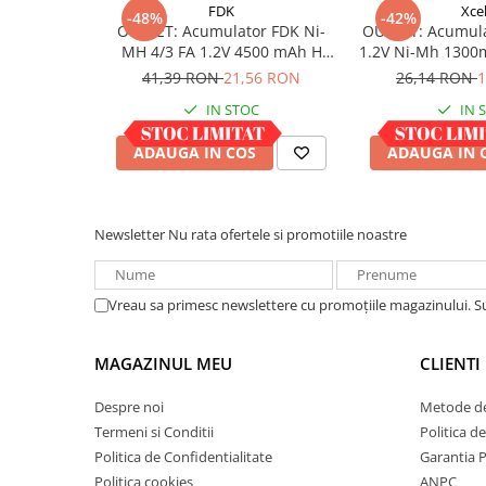
Acumulatori VRLA AGM/GEL /
FDK
Xcel
-48%
-42%
Tractiune / LiFePo4
OUTLET: Acumulator FDK Ni-
OUTLET: Acumula
MH 4/3 FA 1.2V 4500 mAh H
1.2V Ni-Mh 1300
Baterii si acumulatori gel si VRLA
67.5 mm x D 18 mm, industrial
41,39 RON
21,56 RON
26,14 RON
1
6-12 V
IN STOC
IN 
Baterii si acumulatori AGM VRLA
de 6-12 V
ADAUGA IN COS
ADAUGA IN 
Acumulatori Moto, ATV
GEL
AGM
Newsletter
Nu rata ofertele si promotiile noastre
Li-Ion
SLA AGM (Sealed Lead Acid)
Vreau sa primesc newslettere cu promoțiile magazinului. 
Deep Cycle - Tractiune/Semi-
Tractiune
MAGAZINUL MEU
CLIENTI
Marine & Caravan
APC
Despre noi
Metode de
Termeni si Conditii
Politica d
Pachete acumulatori VRLA
Politica de Confidentialitate
Garantia 
Sisteme de management (BMS)
Politica cookies
ANPC