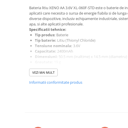
Pachete complete stocare energie
Bateria litiu XENO AA 3.6V XL-060F-STD este o baterie de i
aplicatii care necesita o sursa de energie fiabila si de lunga
Sisteme de Stocare Comerciale
diverse dispozitive, inclusiv echipamente industriale, sist
Sisteme fotovoltaice complete
apa, si alte aplicatii profesionale.
Specificatii tehnice:
Sisteme fotovoltaice de putere
Tip produs:
Baterie
mica (rulota/caravan/case de
Tip baterie:
Litiu (Thionyl Chloride)
vacanta)
Sisteme fotovoltaice profesionale
Tensiune nominala:
3.6V
Capacitate:
2400mAh
Pachete sisteme fotovoltaice
Dimensiuni:
50.5 mm (inaltime) x 14.5 mm (diametru)
Greutate:
19 g
Statii de incarcare vehicule
Format baterie:
AA
electrice
VEZI MAI MULT
Temperatura de operare:
-55°C pana la +85°C
Statii de incarcare
Curent maxim de puls:
150mA
Informatii conformitate produs
Curent maxim continuu:
40mA
Cabluri de incarcare vehicule
Aceasta baterie este cunoscuta pentru densitatea sa energe
electrice
constanta in conditii extreme de temperatura
Prize de incarcare vehicule
electrice
Accesorii
Turbine eoliene pentru casă