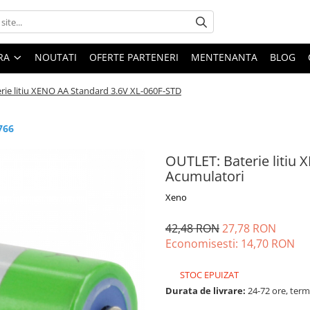
ARA
NOUTATI
OFERTE PARTENERI
MENTENANTA
BLOG
rie litiu XENO AA Standard 3.6V XL-060F-STD
766
OUTLET: Baterie litiu 
Acumulatori
Xeno
42,48 RON
27,78 RON
Economisesti:
14,70
RON
STOC EPUIZAT
Durata de livrare:
24-72 ore, term