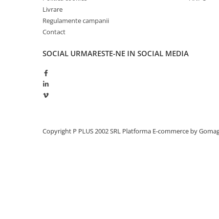
Redresoare, incarcatoare si testere
Livrare
Regulamente campanii
Redresoare auto, moto, barci si
Contact
stationare
Surse UPS
SOCIAL
URMARESTE-NE IN SOCIAL MEDIA
UPS pentru centrale termice si
sisteme de urgenta - acumulator
extern
UPS Calculatoare si Servere
UPS Trifazat
Stabilizatoare Tensiune
Copyright P PLUS 2002 SRL
Platforma E-commerce by Goma
PDUs unitati de distributie a
energiei electrice
Cabinete baterii
Acumulatori UPS
Drumetii / Camping
Accesorii
Frigidere portabile