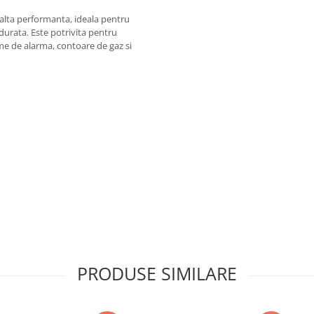
nalta performanta, ideala pentru
 durata. Este potrivita pentru
eme de alarma, contoare de gaz si
tica ridicata si performanta
PRODUSE SIMILARE