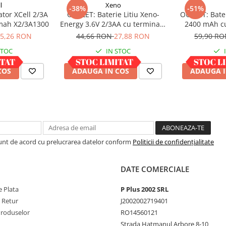
l
Xeno
-38%
-51%
tor XCell 2/3A
OUTLET: Baterie Litiu Xeno-
OUTLET: Bater
mah X2/3A1300
Energy 3.6V 2/3AA cu terminale
2400 mAh cu 
axiale 1.65 Ah XL-055F AX
(LI
5,26 RON
44,66 RON
27,88 RON
59,90 R
STOC
IN STOC
COS
ADAUGA IN COS
ADAUGA I
Sunt de acord cu prelucrarea datelor conform
Politicii de confidențialitate
DATE COMERCIALE
 Plata
P Plus 2002 SRL
e Retur
J2002002719401
Produselor
RO14560121
Strada Hatmanul Arbore 8-10