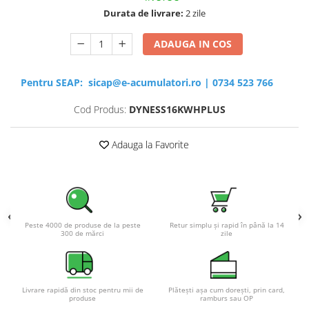
Durata de livrare:
2 zile
ADAUGA IN COS
Pentru SEAP:
sicap@e-acumulatori.ro
|
0734 523 766
Cod Produs:
DYNESS16KWHPLUS
Adauga la Favorite
Peste 4000 de produse de la peste
Retur simplu și rapid în până la 14
300 de mărci
zile
Livrare rapidă din stoc pentru mii de
Plătești așa cum dorești, prin card,
produse
ramburs sau OP