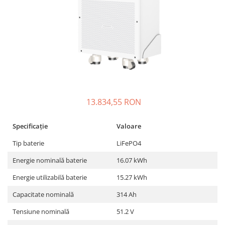
Sisteme de management (BMS)
Redresoare, incarcatoare si testere
Redresoare auto, moto, barci si
stationare
13.834,55 RON
Specificație
Valoare
Tip baterie
LiFePO4
Energie nominală baterie
16.07 kWh
Energie utilizabilă baterie
15.27 kWh
Capacitate nominală
314 Ah
Tensiune nominală
51.2 V