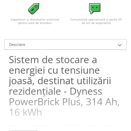
Importator și distribuitor autorizat
Consultanță specializată și peste 20
pentru sute de branduri
de ani de experiență
Descriere
Sistem de stocare a
energiei cu tensiune
joasă, destinat utilizării
rezidențiale - Dyness
PowerBrick Plus, 314 Ah,
16 kWh
Acesta oferă o protecție ridicată (IP65), fiind potrivit atât pentru