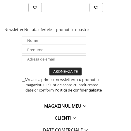
Energie nominală baterie
16.07 kWh
Energie utilizabilă baterie
15.27 kWh
Capacitate nominală
314 Ah
Newsletter
Nu rata ofertele si promotiile noastre
Tensiune nominală
51.2 V
Tensiune de operare
44.8 V ~ 57.6 V
Curent recomandat încărcare/descărcare
0.45C (140A)
Curent maxim încărcare/descărcare
0.64C (200A)
Curent maxim descărcare (25°C)
300A, 2 min
Vreau sa primesc newslettere cu promoțiile
Putere recomandată încărcare/descărcare
magazinului. Sunt de acord cu prelucrarea
7.168 kW
datelor conform
Politicii de confidențialitate
Putere maximă încărcare
10.24 kW
Putere maximă descărcare
10.24 kW
MAGAZINUL MEU
Adâncime de descărcare (DOD)
95%
CLIENTI
Interval temperatură încărcare
0°C~55°C / -20°C~55°C 
DATE COMERCIALE