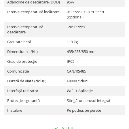
Adâncime de descărcare (DOD)
95%
Interval temperatură încărcare
0°C~55°C / -20°C~55°C
(opțional)
Interval temperatură
-20°C~55°C
descărcare
Greutate netă
119 kg
Dimensiuni (L/l/h)
435/235/850 mm
Grad de protecție
IP65
Comunicație
CAN/RS485
Durată de viață (cicluri)
≥8000 cicluri
Interfață utilizator
WIFI + Aplicație
Protecție siguranță
Stingător aerosol integrat
Instalare
Pe podea, pe perete
IN STOC