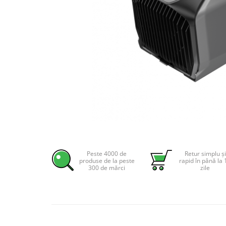
Incarcatoare acumulatori
Panouri fotovoltaice si accesorii
Panouri fotovoltaice
Sisteme prindere panouri
fotovoltaice
Accesorii
Invertoare
Invertoare Hibrid
Invertoare On-grid
Distribuie
Invertoare Off-grid
pe
Controlere solare
Facebook
Peste 4000 de
Retur simplu și
produse de la peste
rapid în până la 
MPPT
300 de mărci
zile
PWM
Convertoare de tensiune
Sisteme de stocare energie
LiFePO4