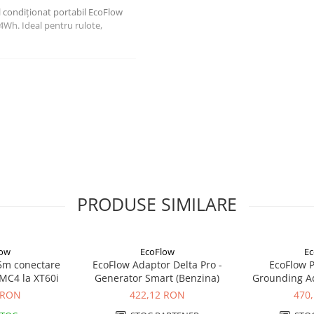
l condiționat portabil EcoFlow
Wh. Ideal pentru rulote,
 de caldura
aer
încălzitor
PRODUSE SIMILARE
zire și dezumidificare, ideală
U pentru răcire și 6800 BTU pentru
te
low
EcoFlow
Ec
5m conectare
EcoFlow Adaptor Delta Pro -
EcoFlow P
 MC4 la XT60i
Generator Smart (Benzina)
Grounding Ad
Pamant
 RON
422,12 RON
470
.800 BTU la încălzire (2.000 W) –