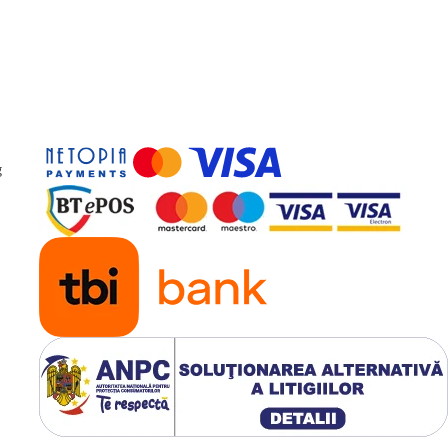
g
de climatizare portabilă.
erie și încărcare solar/auto.
ri smart adaptive.
iple de utilizare fără impact