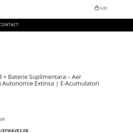
0,00
CONTACT
 + Baterie Suplimentara – Aer
cu Autonomie Extinsa | E-Acumulatori
026
x/EFWAVE3-EB