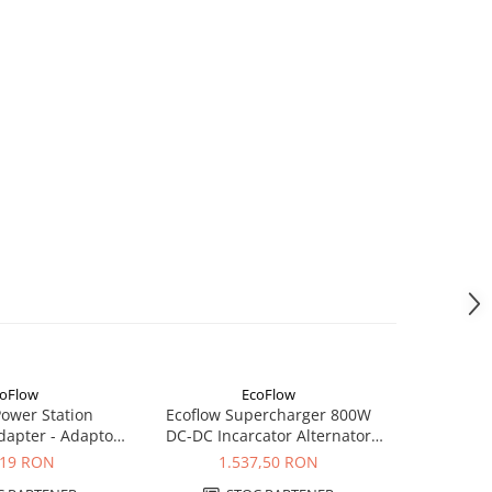
oFlow
EcoFlow
-20%
ower Station
Ecoflow Supercharger 800W
Sistem foto
apter - Adaptor
DC-DC Incarcator Alternator
- EcoFlo
are EV C14
Inteligent
Solar Sem
,19 RON
1.537,50 RON
6.983,4