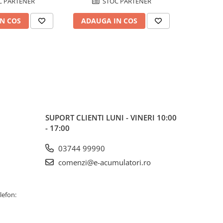
 PARTENER
STOC PARTENER
N COS
ADAUGA IN COS
ADAUG
SUPORT CLIENTI
LUNI - VINERI 10:00
- 17:00
03744 99990
comenzi@e-acumulatori.ro
lefon: