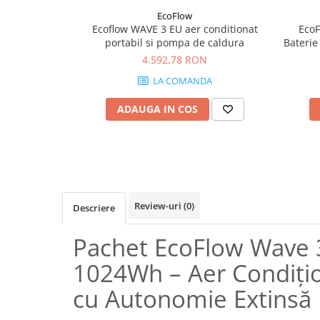
Pachete complete stocare energie
EcoFlow
Ecoflow WAVE 3 EU aer conditionat
EcoF
Sisteme de Stocare Comerciale
portabil si pompa de caldura
Baterie
pent
Sisteme fotovoltaice complete
4.592,78 RON
Sisteme fotovoltaice de putere
LA COMANDA
mica (rulota/caravan/case de
vacanta)
ADAUGA IN COS
Sisteme fotovoltaice profesionale
Pachete sisteme fotovoltaice
Statii de incarcare vehicule
electrice
Statii de incarcare
Review-uri
(0)
Descriere
Cabluri de incarcare vehicule
electrice
Pachet EcoFlow Wave 3
Prize de incarcare vehicule
electrice
1024Wh – Aer Condițio
Accesorii
cu Autonomie Extinsă
Turbine eoliene pentru casă