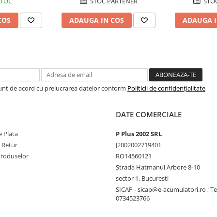
STOC
STOC PARTENER
STOC
ateria ad‑on LiFePO4 de 1024 Wh
COS
ADAUGA IN COS
ADAUGA I
h) cu moduri inteligente: auto,
 prin alternator sau panouri
 mediul
cte și nivel de zgomot între 44–
Sunt de acord cu prelucrarea datelor conform
Politicii de confidențialitate
DATE COMERCIALE
 Plata
P Plus 2002 SRL
e Retur
J2002002719401
Produselor
RO14560121
Strada Hatmanul Arbore 8-10
sector 1, Bucuresti
SICAP - sicap@e-acumulatori.ro ; Te
0734523766