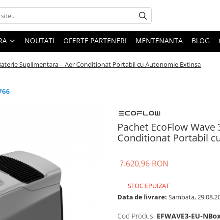
ARA
NOUTATI
OFERTE PARTENERI
MENTENANTA
BLOG
aterie Suplimentara – Aer Conditionat Portabil cu Autonomie Extinsa
766
Pachet EcoFlow Wave 3
Conditionat Portabil 
7.620,96 RON
STOC EPUIZAT
Data de livrare:
Sambata, 29.08.2
Cod Produs:
EFWAVE3-EU-NBo