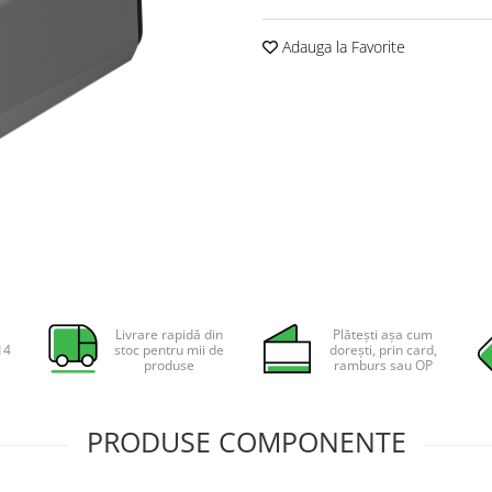
Adauga la Favorite
Livrare rapidă din
Plătești așa cum
14
stoc pentru mii de
dorești, prin card,
produse
ramburs sau OP
PRODUSE COMPONENTE