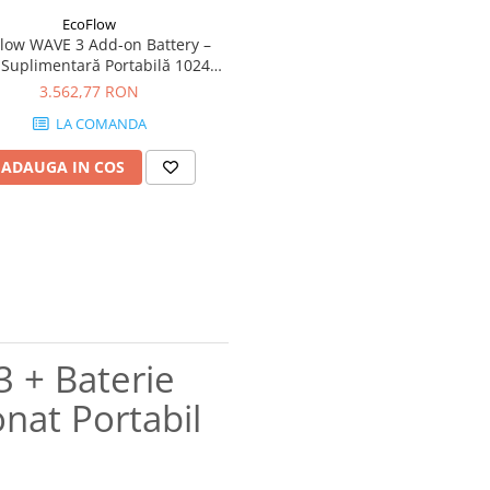
EcoFlow
low WAVE 3 Add-on Battery –
 Suplimentară Portabilă 1024Wh
ru Aerul Condiționat WAVE 3
3.562,77 RON
LA COMANDA
ADAUGA IN COS
 + Baterie
nat Portabil