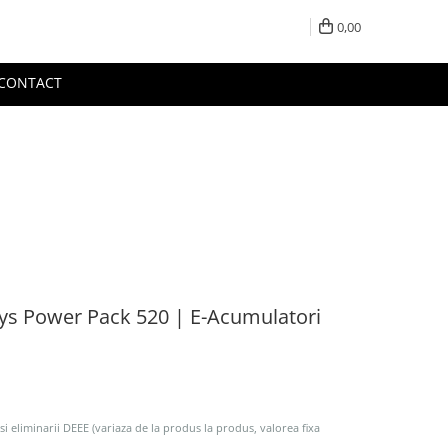
0,00
CONTACT
Gys Power Pack 520 | E-Acumulatori
 si eliminarii DEEE (variaza de la produs la produs, valorea fixa