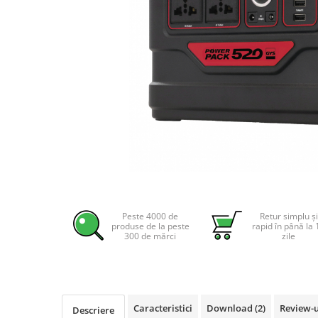
Incarcatoare acumulatori
Panouri fotovoltaice si accesorii
Panouri fotovoltaice
Sisteme prindere panouri
fotovoltaice
Accesorii
Invertoare
Invertoare Hibrid
Invertoare On-grid
Distribuie
Invertoare Off-grid
pe
Controlere solare
Facebook
Peste 4000 de
Retur simplu și
produse de la peste
rapid în până la 
MPPT
300 de mărci
zile
PWM
Convertoare de tensiune
Sisteme de stocare energie
Caracteristici
Download (2)
Review-
LiFePO4
Descriere