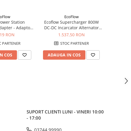
oFlow
EcoFlow
-20%
ower Station
Ecoflow Supercharger 800W
Sistem foto
apter - Adaptor
DC-DC Incarcator Alternator
- EcoFlo
are EV C14
Inteligent
Solar Sem
,19 RON
1.537,50 RON
6.983,4
 PARTENER
STOC PARTENER
N COS
ADAUGA IN COS
ADAUG
SUPORT CLIENTI
LUNI - VINERI 10:00
- 17:00
03744 99990