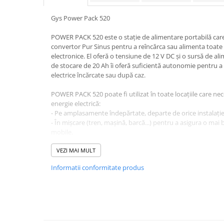
Pachete complete stocare energie
Gys Power Pack 520
Sisteme de Stocare Comerciale
POWER PACK 520 este o stație de alimentare portabilă care 
Sisteme fotovoltaice complete
convertor Pur Sinus pentru a reîncărca sau alimenta toate t
Sisteme fotovoltaice de putere
electronice. El oferă o tensiune de 12 V DC și o sursă de al
mica (rulota/caravan/case de
de stocare de 20 Ah îi oferă suficientă autonomie pentru 
vacanta)
electrice încărcate sau după caz.
Sisteme fotovoltaice profesionale
Pachete sisteme fotovoltaice
POWER PACK 520 poate fi utilizat în toate locațiile care n
energie electrică:
Statii de incarcare vehicule
- Pe amplasamente îndepărtate, departe de orice instalație 
electrice
- În mișcare (tren, mașină, barcă...) pentru a asigura o ma
mobile.
Statii de incarcare
- Într-o excursie: camping, vehicule de agrement, plimbare c
Cabluri de incarcare vehicule
agrement în aer liber...
VEZI MAI MULT
electrice
- Pentru alimentarea și reîncărcarea uneltelor electrice, a lă
Informatii conformitate produs
profesioniștii și meșteșugarii mobili.
Prize de incarcare vehicule
electrice
Poate fi reîncărcat în 3 moduri : încărcător 230V - USB tip C
generatorul gata de utilizare în orice situație
Accesorii
Este protejat împotriva scurtcircuitului, supracurentului, s
Turbine eoliene pentru casă
supraîncărcării și supraîncălzirii.