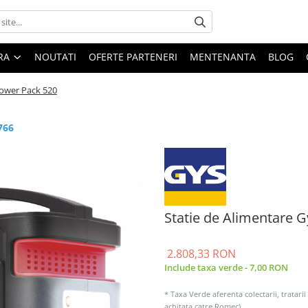
ARA
NOUTATI
OFERTE PARTENERI
MENTENANTA
BLOG
Power Pack 520
766
Statie de Alimentare 
2.808,33 RON
Include taxa verde - 7,00 RON
* Taxa Verde aferenta colectarii, tratarii
achitata catre Romec).