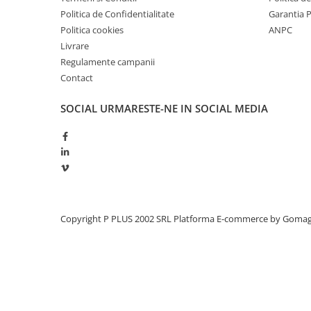
Redresoare, incarcatoare si testere
Politica de Confidentialitate
Garantia 
Politica cookies
ANPC
Redresoare auto, moto, barci si
Livrare
stationare
Regulamente campanii
Surse UPS
Contact
UPS pentru centrale termice si
sisteme de urgenta - acumulator
SOCIAL
URMARESTE-NE IN SOCIAL MEDIA
extern
UPS Calculatoare si Servere
UPS Trifazat
Stabilizatoare Tensiune
PDUs unitati de distributie a
energiei electrice
Copyright P PLUS 2002 SRL
Platforma E-commerce by Goma
Cabinete baterii
Acumulatori UPS
Drumetii / Camping
Accesorii
Frigidere portabile