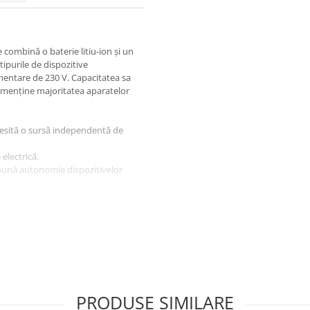
combină o baterie litiu-ion și un
ipurile de dispozitive
imentare de 230 V. Capacitatea sa
a menține majoritatea aparatelor
ecesită o sursă independentă de
electrică.
i bună autonomie dispozitivelor
u barca și pescuit, bricolaj,
mpilor și a altor accesorii pentru
 - solar, pentru a menține
upratensiunii, subtensiunii,
PRODUSE SIMILARE