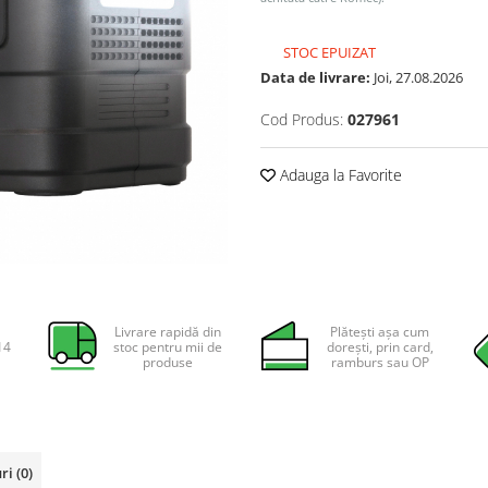
STOC EPUIZAT
Data de livrare:
Joi, 27.08.2026
Cod Produs:
027961
Adauga la Favorite
Livrare rapidă din
Plătești așa cum
14
stoc pentru mii de
dorești, prin card,
produse
ramburs sau OP
uri
(0)