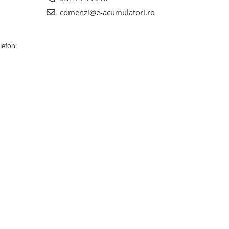
comenzi@e-acumulatori.ro
lefon: