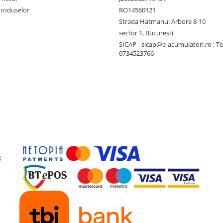
Produselor
RO14560121
Strada Hatmanul Arbore 8-10
sector 1, Bucuresti
SICAP - sicap@e-acumulatori.ro ; Te
0734523766
g