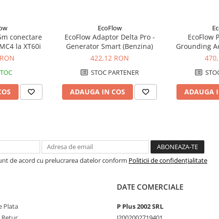
 orice locație.
low
EcoFlow
Ec
S, Flash).
5m conectare
EcoFlow Adaptor Delta Pro -
EcoFlow P
 MC4 la XT60i
Generator Smart (Benzina)
Grounding Ad
Pamant
 RON
422,12 RON
470
STOC
STOC PARTENER
STOC
COS
ADAUGA IN COS
ADAUGA I
Sunt de acord cu prelucrarea datelor conform
Politicii de confidențialitate
DATE COMERCIALE
 Plata
P Plus 2002 SRL
e Retur
J2002002719401