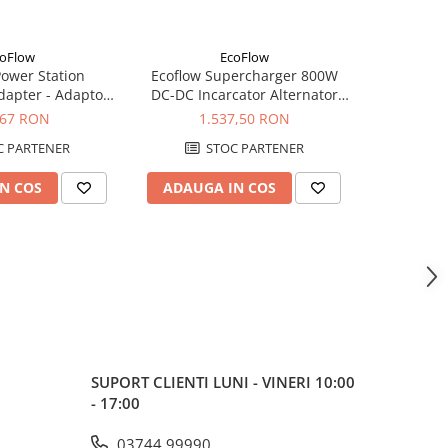
oFlow
EcoFlow
-20%
ower Station
Ecoflow Supercharger 800W
Sistem foto
apter - Adaptor
DC-DC Incarcator Alternator
- EcoFlo
are EV C14
Inteligent
Solar Sem
,67 RON
1.537,50 RON
6.519,3
 PARTENER
STOC PARTENER
N COS
ADAUGA IN COS
ADAUG
SUPORT CLIENTI
LUNI - VINERI 10:00
- 17:00
03744 99990