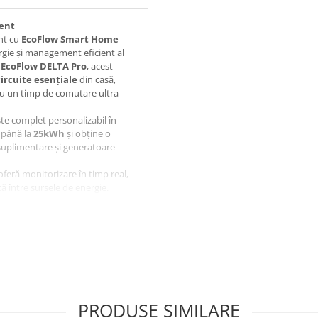
gent
ent cu
EcoFlow Smart Home
rgie și management eficient al
e
EcoFlow DELTA Pro
, acest
circuite esențiale
din casă,
cu un timp de comutare ultra-
ste complet personalizabil în
a până la
25kWh
și obține o
 suplimentare și generatoare
 oferă monitorizare în timp real,
 între sursele de energie.
cată în orele de vârf și încarcă
PRODUSE SIMILARE