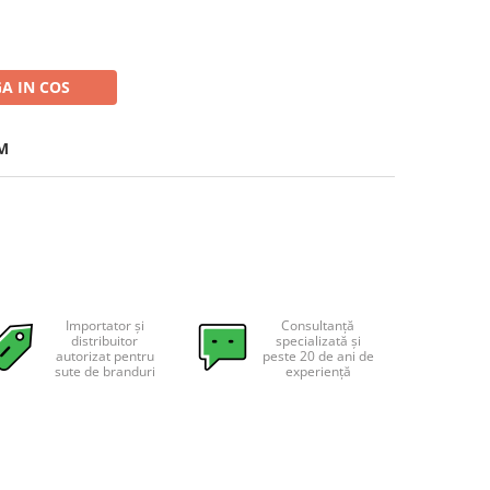
A IN COS
M
Importator și
Consultanță
distribuitor
specializată și
autorizat pentru
peste 20 de ani de
sute de branduri
experiență