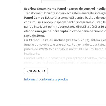
Pachete complete stocare energie
EcoFlow Smart Home Panel - panou de control inteli
Sisteme de Stocare Comerciale
Transformă-ți locuința într-un ecosistem energetic intelig
Panel Combo EU
, soluția completă pentru backup de ene
Sisteme fotovoltaice complete
consumului. Conceput special pentru integrarea cu stațiil
Sisteme fotovoltaice de putere
panou inteligent permite conectarea directă la până la
10 
mica (rulota/caravan/case de
oferind
energie neîntreruptă
în caz de pană de curent, 
vacanta)
rapid de
20ms
.
Sisteme fotovoltaice profesionale
Cu
13 module releu incluse
(8 x 13A, 5 x 16A), sistemul e
Pachete sisteme fotovoltaice
funcție de nevoile tale energetice. Poți extinde capacitate
putere de
7200W
folosind două unități DELTA Pro, baterii
Statii de incarcare vehicule
inteligente.
electrice
Controlul este la îndemâna ta prin aplicația
EcoFlow
, care
programare inteligentă a consumului și comutare automată
Statii de incarcare
Optimizează-ți facturile de electricitate folosind energie sto
Cabluri de incarcare vehicule
sistemul în orele de consum redus sau cu energie solară.
VEZI MAI MULT
electrice
Caracteristici principale:
Informatii conformitate produs
Compatibilitate: EcoFlow DELTA Pro și ecosistemul său
Prize de incarcare vehicule
Circuite controlabile: până la 10
electrice
Putere maximă: 7200W (240V)
Capacitate extinsă: până la 25kWh
Accesorii
Module releu incluse: 13 (diverse amperaje)
Turbine eoliene pentru casă
Control și monitorizare: aplicația EcoFlow