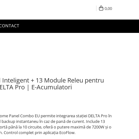
0,00
CONTACT
 Inteligent + 13 Module Releu pentru
ELTA Pro | E-Acumulatori
Home Panel Combo EU permite integrarea stației DELTA Pro în
ind backup instantaneu în caz de pană de curent. Include 13
portă până la 10 circuite, oferă o putere maximă de 7200W și o
. Control complet prin aplicația EcoFlow.