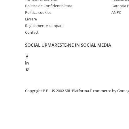
Redresoare, incarcatoare si testere
Politica de Confidentialitate
Garantia 
Politica cookies
ANPC
Redresoare auto, moto, barci si
Livrare
stationare
Regulamente campanii
Surse UPS
Contact
UPS pentru centrale termice si
sisteme de urgenta - acumulator
SOCIAL
URMARESTE-NE IN SOCIAL MEDIA
extern
UPS Calculatoare si Servere
UPS Trifazat
Stabilizatoare Tensiune
PDUs unitati de distributie a
energiei electrice
Copyright P PLUS 2002 SRL
Platforma E-commerce by Goma
Cabinete baterii
Acumulatori UPS
Drumetii / Camping
Accesorii
Frigidere portabile