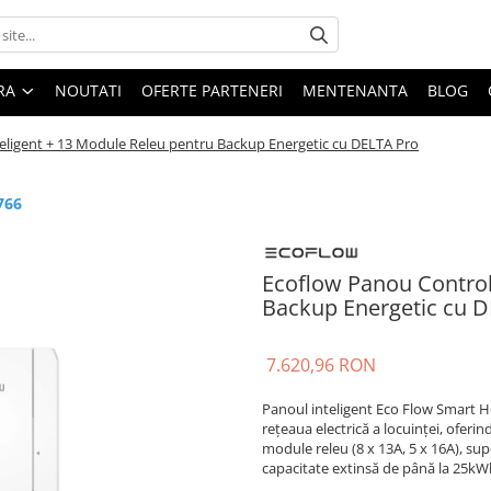
ARA
NOUTATI
OFERTE PARTENERI
MENTENANTA
BLOG
eligent + 13 Module Releu pentru Backup Energetic cu DELTA Pro
766
Ecoflow Panou Control
Backup Energetic cu D
7.620,96 RON
Panoul inteligent Eco Flow Smart 
rețeaua electrică a locuinței, ofer
module releu (8 x 13A, 5 x 16A), su
capacitate extinsă de până la 25kWh