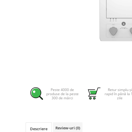
Incarcatoare acumulatori
Panouri fotovoltaice si accesorii
Panouri fotovoltaice
Sisteme prindere panouri
fotovoltaice
Accesorii
Invertoare
Invertoare Hibrid
Invertoare On-grid
Distribuie
Invertoare Off-grid
pe
Controlere solare
Facebook
Peste 4000 de
Retur simplu și
produse de la peste
rapid în până la 
MPPT
300 de mărci
zile
PWM
Convertoare de tensiune
Sisteme de stocare energie
Review-uri
(0)
LiFePO4
Descriere