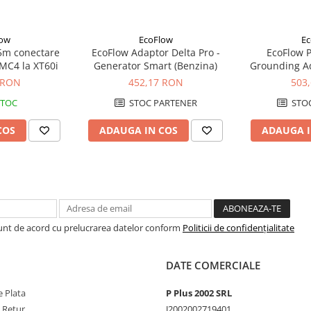
at
low
EcoFlow
Ec
ică
,
siguranță în caz de
5m conectare
EcoFlow Adaptor Delta Pro -
EcoFlow P
 MC4 la XT60i
Generator Smart (Benzina)
Grounding Ad
Pamant
 RON
452,17 RON
503
STOC
STOC PARTENER
STOC
COS
ADAUGA IN COS
ADAUGA I
Sunt de acord cu prelucrarea datelor conform
Politicii de confidențialitate
DATE COMERCIALE
 Plata
P Plus 2002 SRL
e Retur
J2002002719401