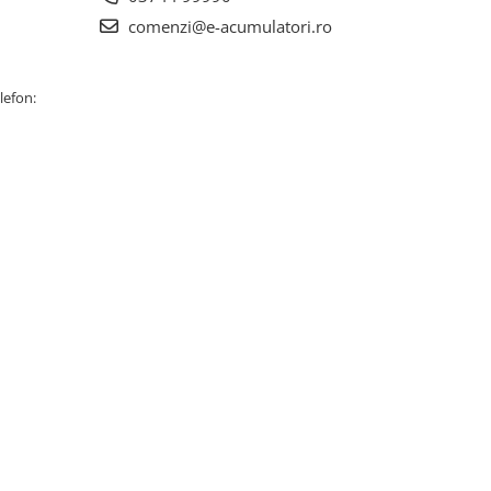
comenzi@e-acumulatori.ro
lefon: