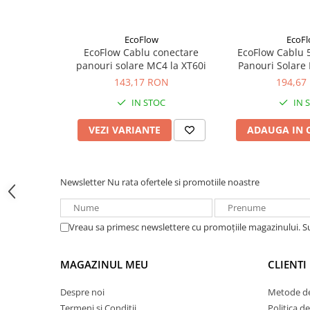
Instalare: montaj pe perete, necesită electrician autoriz
Acumulatori VRLA AGM/GEL /
Dimensiuni: 59.3 x 36.6 x 28 cm
Tractiune / LiFePo4
Greutate: aprox. 9 kg
Baterii si acumulatori gel si VRLA
EcoFlow
EcoF
Ideal pentru locuințe care doresc
independență energet
6-12 V
EcoFlow Cablu conectare
EcoFlow Cablu 
blackout
și
optimizarea costurilor
cu energia electrică.
panouri solare MC4 la XT60i
Panouri Solare
Baterii si acumulatori AGM VRLA
143,17 RON
194,67
de 6-12 V
IN STOC
IN 
Acumulatori Moto, ATV
GEL
VEZI VARIANTE
ADAUGA IN 
AGM
Li-Ion
Newsletter
Nu rata ofertele si promotiile noastre
SLA AGM (Sealed Lead Acid)
Deep Cycle - Tractiune/Semi-
Tractiune
Vreau sa primesc newslettere cu promoțiile magazinului. 
Marine & Caravan
APC
MAGAZINUL MEU
CLIENTI
Pachete acumulatori VRLA
Despre noi
Metode de
Sisteme de management (BMS)
Termeni si Conditii
Politica d