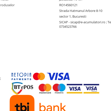
Produselor
RO14560121
Strada Hatmanul Arbore 8-10
sector 1, Bucuresti
SICAP - sicap@e-acumulatori.ro ; Te
0734523766
g