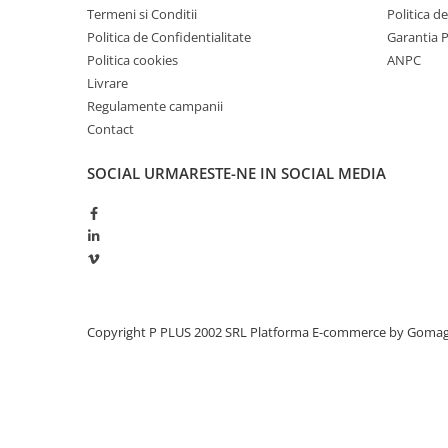
Termeni si Conditii
Politica d
Redresoare, incarcatoare si testere
Politica de Confidentialitate
Garantia 
Redresoare auto, moto, barci si
Politica cookies
ANPC
stationare
Livrare
Surse UPS
Regulamente campanii
UPS pentru centrale termice si
Contact
sisteme de urgenta - acumulator
extern
SOCIAL
URMARESTE-NE IN SOCIAL MEDIA
UPS Calculatoare si Servere
UPS Trifazat
Stabilizatoare Tensiune
PDUs unitati de distributie a
energiei electrice
Cabinete baterii
Copyright P PLUS 2002 SRL
Platforma E-commerce by Goma
Acumulatori UPS
Drumetii / Camping
Accesorii
Frigidere portabile