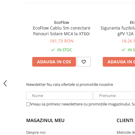
Acumulatori VRLA AGM/GEL /
Tractiune / LiFePo4
Baterii si acumulatori gel si VRLA
6-12 V
EcoFlow
Eti
EcoFlow Cablu 5m conectare
Siguranta fuzibi
Baterii si acumulatori AGM VRLA
Panouri Solare MC4 la XT60i
gPV 12A
de 6-12 V
181,73 RON
18,26
Acumulatori Moto, ATV
IN STOC
IN 
GEL
ADAUGA IN COS
ADAUGA IN 
AGM
Li-Ion
SLA AGM (Sealed Lead Acid)
Newsletter
Nu rata ofertele si promotiile noastre
Deep Cycle - Tractiune/Semi-
Tractiune
Marine & Caravan
Vreau sa primesc newslettere cu promoțiile magazinului. 
APC
MAGAZINUL MEU
CLIENTI
Pachete acumulatori VRLA
Sisteme de management (BMS)
Despre noi
Metode de