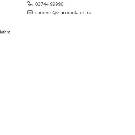
03744 99990
comenzi@e-acumulatori.ro
lefon: