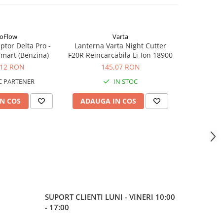
oFlow
Varta
tor Delta Pro -
Lanterna Varta Night Cutter
Lanterna V
mart (Benzina)
F20R Reincarcabila Li-Ion 18900
F20 PR
,12 RON
145,07 RON
 PARTENER
IN STOC
N COS
ADAUGA IN COS
ADAUG
SUPORT CLIENTI
LUNI - VINERI 10:00
- 17:00