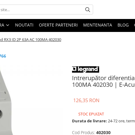
ARA
NOUTATI
OFERTE PARTENERI
MENTENANTA
BLOG
and RX3 ID 2P 63A AC 100MA 402030
766
Intrerupător diferenti
100MA 402030 | E-Acu
126,35 RON
STOC EPUIZAT
Durata de livrare:
24-72 ore, term
Cod Produs:
402030