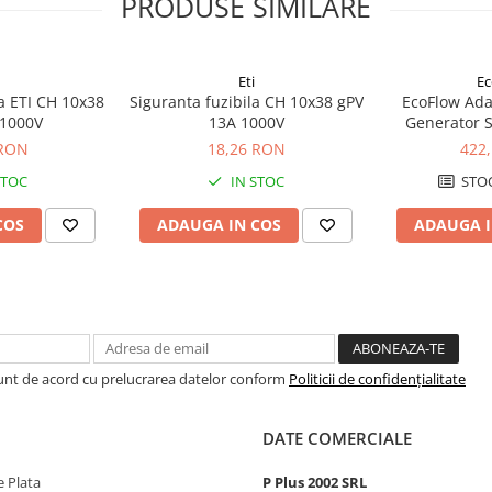
PRODUSE SIMILARE
Eti
Ec
la ETI CH 10x38
Siguranta fuzibila CH 10x38 gPV
EcoFlow Adap
 1000V
13A 1000V
Generator S
 RON
18,26 RON
422
STOC
IN STOC
STOC
COS
ADAUGA IN COS
ADAUGA I
Sunt de acord cu prelucrarea datelor conform
Politicii de confidențialitate
DATE COMERCIALE
 Plata
P Plus 2002 SRL