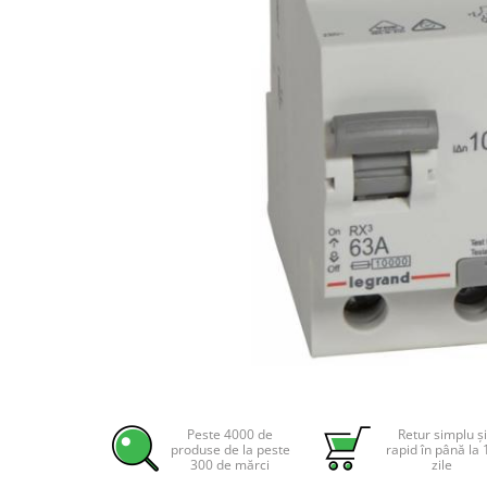
Incarcatoare acumulatori
Panouri fotovoltaice si accesorii
Panouri fotovoltaice
Sisteme prindere panouri
fotovoltaice
Accesorii
Invertoare
Invertoare Hibrid
Invertoare On-grid
Invertoare Off-grid
Controlere solare
MPPT
PWM
Distribuie
pe
Convertoare de tensiune
Facebook
Peste 4000 de
Retur simplu și
Sisteme de stocare energie
produse de la peste
rapid în până la 
300 de mărci
zile
LiFePO4