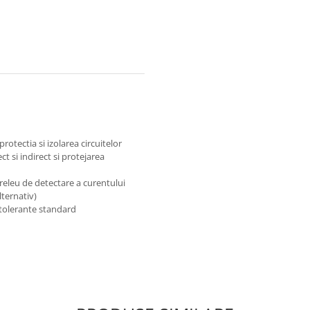
rotectia si izolarea circuitelor
t si indirect si protejarea
releu de detectare a curentului
lternativ)
 tolerante standard