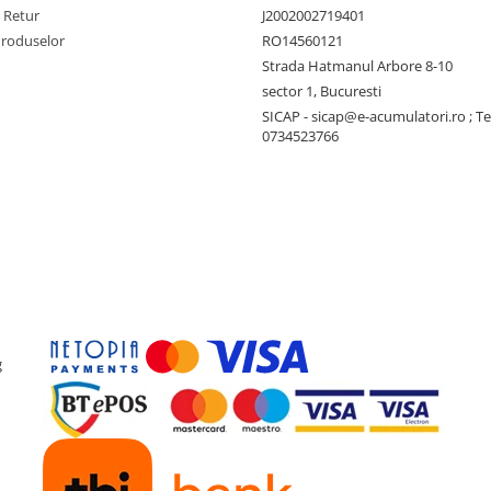
e Retur
J2002002719401
Produselor
RO14560121
Strada Hatmanul Arbore 8-10
sector 1, Bucuresti
SICAP - sicap@e-acumulatori.ro ; Te
0734523766
g