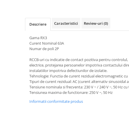
Pachete complete stocare energie
Sisteme de Stocare Comerciale
Sisteme fotovoltaice complete
Caracteristici
Review-uri
(0)
Descriere
Sisteme fotovoltaice de putere
mica (rulota/caravan/case de
Gama
RX3
vacanta)
Curent Nominal
63A
Sisteme fotovoltaice profesionale
Numar de poli
2P
Pachete sisteme fotovoltaice
RCCB-uri cu indicatie de contact pozitiva pentru controlul, p
Statii de incarcare vehicule
electrice, protejarea persoanelor impotriva contactului direc
electrice
instalatiilor impotriva defectiunilor de izolatie.
Tehnologie: Functia de curent rezidual electromagnetic cu 
Statii de incarcare
Tipuri de curent rezidual: AC (curent alternativ sinusoidal a
Cabluri de incarcare vehicule
Tensiune nominala si frecventa: 230 V ~ / 240 V ~, 50 Hz cu
electrice
Tensiunea maxima de functionare: 250 V ~, 50 Hz
Prize de incarcare vehicule
Informatii conformitate produs
electrice
Accesorii
Turbine eoliene pentru casă