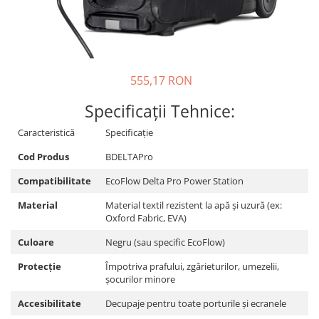
Sisteme de management (BMS)
Redresoare, incarcatoare si testere
Redresoare auto, moto, barci si
555,17 RON
stationare
Specificații Tehnice:
Caracteristică
Specificație
Cod Produs
BDELTAPro
Compatibilitate
EcoFlow Delta Pro Power Station
Material
Material textil rezistent la apă și uzură (ex:
Oxford Fabric, EVA)
Culoare
Negru (sau specific EcoFlow)
Protecție
Împotriva prafului, zgârieturilor, umezelii,
șocurilor minore
Accesibilitate
Decupaje pentru toate porturile și ecranele