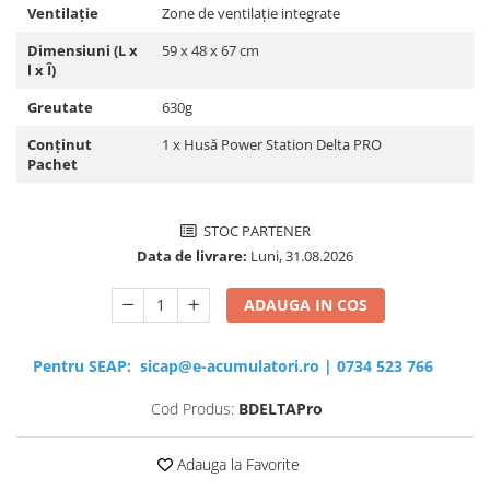
Ventilație
Zone de ventilație integrate
Dimensiuni (L x
59 x 48 x 67 cm
l x Î)
Greutate
630g
Conținut
1 x Husă Power Station Delta PRO
Pachet
STOC PARTENER
Data de livrare:
Luni, 31.08.2026
ADAUGA IN COS
Pentru SEAP:
sicap@e-acumulatori.ro
|
0734 523 766
Cod Produs:
BDELTAPro
Adauga la Favorite