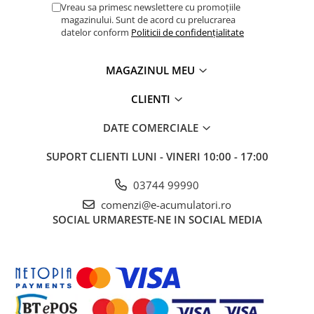
(ex: Oxford Fabric, EVA)
Vreau sa primesc newslettere cu promoțiile
magazinului. Sunt de acord cu prelucrarea
Culoare
Negru (sau specific EcoFlow)
datelor conform
Politicii de confidențialitate
Protecție
Împotriva prafului, zgârieturilor,
umezelii, șocurilor minore
MAGAZINUL MEU
Accesibilitate
Decupaje pentru toate porturile și
CLIENTI
ecranele
DATE COMERCIALE
Ventilație
Zone de ventilație integrate
Dimensiuni (L x
59 x 48 x 67 cm
SUPORT CLIENTI
LUNI - VINERI 10:00 - 17:00
l x Î)
03744 99990
Greutate
630g
comenzi@e-acumulatori.ro
Conținut
1 x Husă Power Station Delta PRO
SOCIAL
URMARESTE-NE IN SOCIAL MEDIA
Pachet
Ideal pentru:
Protejarea Investiției:
Prelungește semnificativ durata de
viață a stației Delta Pro prin protejarea împotriva elementelor