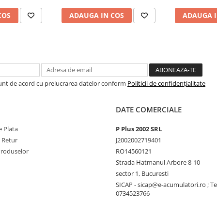
COS
ADAUGA IN COS
ADAUGA I
arcarii de 130%
rii de 160%
Sunt de acord cu prelucrarea datelor conform
Politicii de confidențialitate
DATE COMERCIALE
 Plata
P Plus 2002 SRL
e Retur
J2002002719401
Produselor
RO14560121
Strada Hatmanul Arbore 8-10
sector 1, Bucuresti
SICAP - sicap@e-acumulatori.ro ; Te
0734523766