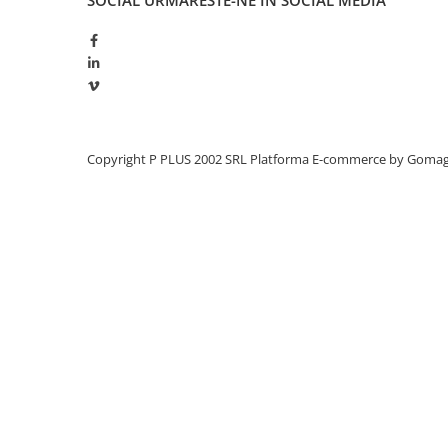
SOCIAL
URMARESTE-NE IN SOCIAL MEDIA
Panouri portabile
Racire/Incalzire
Statii energie portabile
Diverse
Electrice
Copyright P PLUS 2002 SRL
Platforma E-commerce by Goma
Intrerupatoare si prize
Dulapuri pentru cablare
structurata
Sigurante
Tablouri electrice
Lumina (Becuri si Lanterne)
Laptop & PC accesorii, baterii,
cabluri USB, prelungitoare USB
Cablu de date si Adaptoare
Solutii solare portabile
Lichidare de stoc