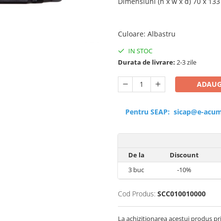
Dimensiuni (h x w x d) 70 x 13
Culoare
:
Albastru
IN STOC
Durata de livrare:
2-3 zile
ADAUG
Pentru SEAP:
sicap@e-acum
De la
Discount
3
buc
-10%
Cod Produs:
SCC010010000
La achizitionarea acestui produs pr