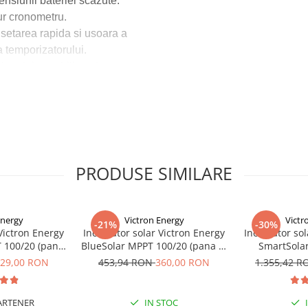
ensiunii bateriei scazute.
ur cronometru.
 setarea rapida si usoara a
a temporizatorului.
absorbtie, stabilizare), care
arii si a scurtcircuitului.
e a matricei solare si / sau a
PRODUSE SIMILARE
ta a tensiunii sistemului
Energy
Victron Energy
Victr
-21%
-30%
Victron Energy
Incarcator solar Victron Energy
Incarcator so
 100/20 (pana
BlueSolar MPPT 100/20 (pana la
SmartSola
Retail
48V) Retail
29,00 RON
453,94 RON
360,00 RON
1.355,42 
e la joasa tensiune
nte) Scurtcircuit de iesire
ARTENER
IN STOC