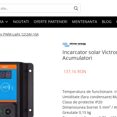
ARA
NOUTATI
OFERTE PARTENERI
MENTENANTA
BLOG
rgy PWM-Light 12/24V-10A
Incarcator solar Victr
Acumulatori
137,16 RON
Temperatura de functionare. int
Umiditate (fara condensare) M
Clasa de protectie IP20
Dimensiunea bornei 5 mm² / 
Greutate 0,15 kg