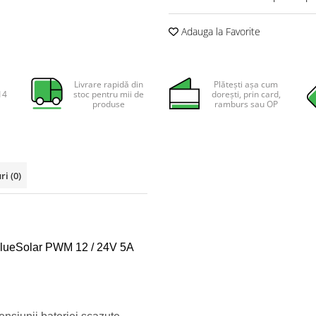
Adauga la Favorite
Livrare rapidă din
Plătești așa cum
14
stoc pentru mii de
dorești, prin card,
produse
ramburs sau OP
uri
(0)
 BlueSolar PWM 12 / 24V 5A