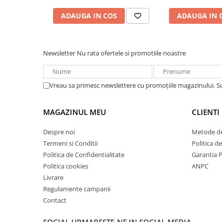
Protectie la suprasarcina:
Redresoare, incarcatoare si testere
ADAUGA IN COS
ADAUGA IN 
Se opreste dupa 60 de secunde in cazul inc
Redresoare auto, moto, barci si
Se opreste dupa 5 secunde in cazul incarca
stationare
Scurtcircuit: Se opreste imediat
Surse UPS
Newsletter
Nu rata ofertele si promotiile noastre
UPS pentru centrale termice si
sisteme de urgenta - acumulator
extern
Vreau sa primesc newslettere cu promoțiile magazinului. 
UPS Calculatoare si Servere
UPS Trifazat
MAGAZINUL MEU
CLIENTI
Stabilizatoare Tensiune
Despre noi
Metode de
PDUs unitati de distributie a
energiei electrice
Termeni si Conditii
Politica d
Politica de Confidentialitate
Garantia 
Cabinete baterii
Politica cookies
ANPC
Acumulatori UPS
Livrare
Regulamente campanii
Drumetii / Camping
Contact
Accesorii
Frigidere portabile