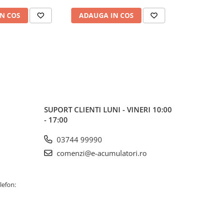
N COS
ADAUGA IN COS
ADAUG
SUPORT CLIENTI
LUNI - VINERI 10:00
- 17:00
03744 99990
comenzi@e-acumulatori.ro
lefon: