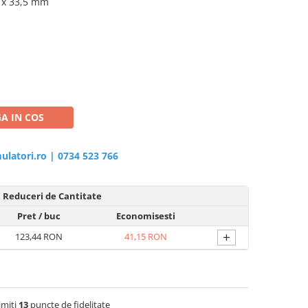
3 x 33,5 mm
A IN COS
ulatori.ro
|
0734 523 766
Reduceri de Cantitate
Pret
/ buc
Economisesti
+
123,44 RON
41,15 RON
imiti
13
puncte de fidelitate