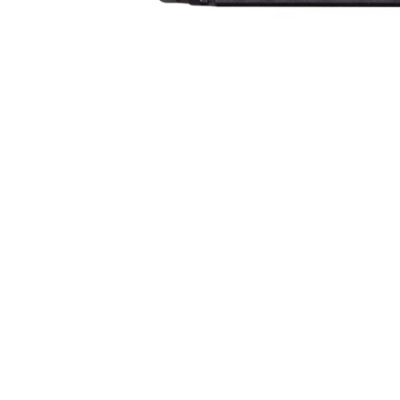
Incarcatoare acumulatori
Panouri fotovoltaice si accesorii
Panouri fotovoltaice
Sisteme prindere panouri
Distribuie
fotovoltaice
pe
Facebook
Accesorii
Invertoare
Invertoare Hibrid
Invertoare On-grid
Invertoare Off-grid
Controlere solare
MPPT
PWM
Convertoare de tensiune
Sisteme de stocare energie
LiFePO4