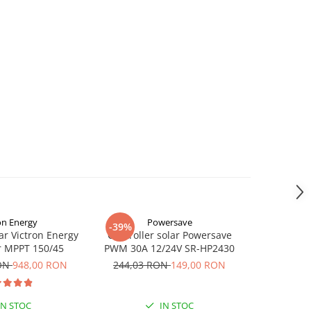
on Energy
Powersave
Vi
-39%
lar Victron Energy
Controller solar Powersave
Incarcator
r MPPT 150/45
PWM 30A 12/24V SR-HP2430
BlueSo
1
RON
948,00 RON
244,03 RON
149,00 RON
2
IN STOC
IN STOC