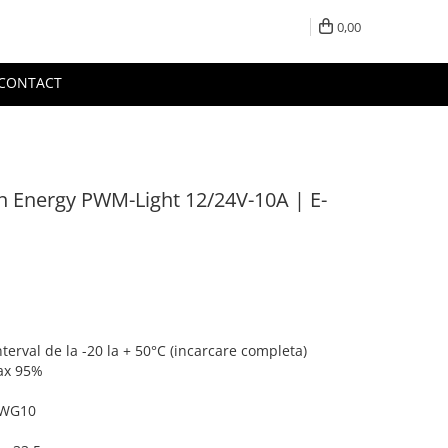
0,00
CONTACT
on Energy PWM-Light 12/24V-10A | E-
erval de la -20 la + 50°C (incarcare completa)
ax 95%
AWG10