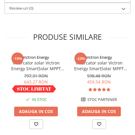
pentru detalii
Review-uri
(0)
PRODUSE SIMILARE
Victron Energy
Victron Energy
-19%
-23%
Incarcator solar Victron
Incarcator solar Victron
Energy SmartSolar MPPT
Energy SmartSolar MPPT
100/30
100/20 (pana la 48V) Retail
797,31 RON
598,48 RON
643,27 RON
459,54 RON
IN STOC
STOC PARTENER
ADAUGA IN COS
ADAUGA IN COS