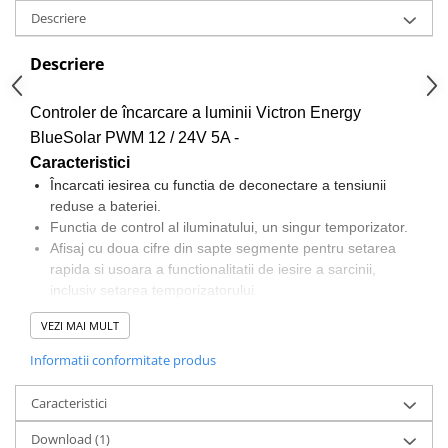
Descriere
Descriere
Controler de încarcare a luminii Victron Energy
BlueSolar PWM 12 / 24V 5A -
Caracteristici
Încarcati iesirea cu functia de deconectare a tensiunii
reduse a bateriei.
Functia de control al iluminatului, un singur temporizator.
Afisaj cu doua cifre din sapte segmente pentru setarea
rapida si usoara a functionalitatii de iesire a sarcinii,
inclusiv setarea temporizatorului.
Încarcare în trei trepte a bateriei (în vrac, absorbtie,
VEZI MAI MULT
plutitoare), nu este programabila.
Iesire de încarcare protejata împotriva suprasolicitarii si
Informatii conformitate produs
scurtcircuitului.
Protejat împotriva conexiunii de polaritate inversa a
Caracteristici
panoului solar si / sau a bateriei.
Optiuni de sincronizare zi / noapte: consultati manualul
Download (1)