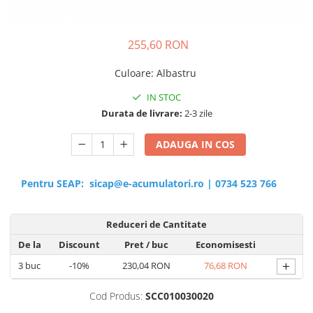
Sisteme de management (BMS)
Redresoare, incarcatoare si testere
255,60 RON
Redresoare auto, moto, barci si
Culoare
:
Albastru
stationare
IN STOC
Durata de livrare:
2-3 zile
ADAUGA IN COS
Pentru SEAP:
sicap@e-acumulatori.ro
|
0734 523 766
Reduceri de Cantitate
De la
Discount
Pret
/ buc
Economisesti
+
3
buc
-10%
230,04 RON
76,68 RON
Cod Produs:
SCC010030020