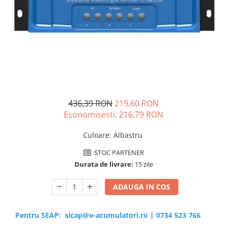
Sisteme de management (BMS)
Redresoare, incarcatoare si testere
Redresoare auto, moto, barci si
stationare
436,39 RON
219,60 RON
Economisesti:
216,79
RON
Culoare
:
Albastru
STOC PARTENER
Durata de livrare:
15 zile
ADAUGA IN COS
Pentru SEAP:
sicap@e-acumulatori.ro
|
0734 523 766