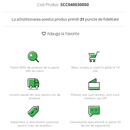
Cod Produs:
SCC040030050
La achizitionarea acestui produs primiti
21
puncte de fidelitate
Adauga la Favorite
Peste 4000 de produse de la peste
Retur simplu și rapid în până la 14
300 de mărci
zile
Livrare rapidă din stoc pentru mii de
Plătești așa cum dorești, prin card,
produse
ramburs sau OP
Importator și distribuitor autorizat
Consultanță specializată și peste 20
pentru sute de branduri
de ani de experiență