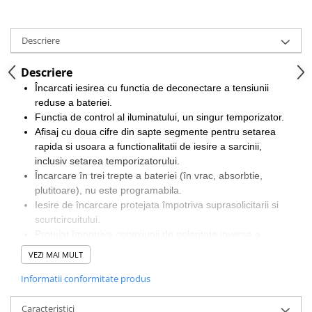
Descriere
Descriere
Încarcati iesirea cu functia de deconectare a tensiunii
reduse a bateriei.
Functia de control al iluminatului, un singur temporizator.
Afisaj cu doua cifre din sapte segmente pentru setarea
rapida si usoara a functionalitatii de iesire a sarcinii,
inclusiv setarea temporizatorului.
Încarcare în trei trepte a bateriei (în vrac, absorbtie,
plutitoare), nu este programabila.
Iesire de încarcare protejata împotriva suprasolicitarii si
scurtcircuitului.
Protejat împotriva conexiunii de polaritate inversa a
panoului solar si / sau a bateriei.
VEZI MAI MULT
Optiuni de sincronizare zi / noapte: consultati manualul
Informatii conformitate produs
pentru detalii
Caracteristici