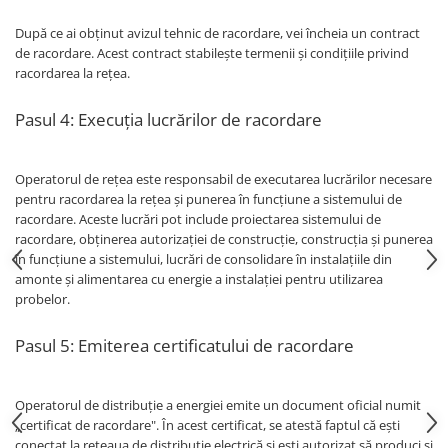
UPS
După ce ai obținut avizul tehnic de racordare, vei încheia un contract
Acumulatori
de racordare. Acest contract stabilește termenii și condițiile privind
racordarea la rețea.
Diverse
Invertoare
Pasul 4: Execuția lucrărilor de racordare
Sisteme de prindere
Statii de incarcare EV
Operatorul de rețea este responsabil de executarea lucrărilor necesare
OUTLET
pentru racordarea la rețea și punerea în funcțiune a sistemului de
racordare. Aceste lucrări pot include proiectarea sistemului de
Pompe de caldura
racordare, obținerea autorizației de construcție, construcția și punerea
în funcțiune a sistemului, lucrări de consolidare în instalațiile din
amonte și alimentarea cu energie a instalației pentru utilizarea
probelor.
Pasul 5: Emiterea certificatului de racordare
Operatorul de distribuție a energiei emite un document oficial numit
„certificat de racordare". În acest certificat, se atestă faptul că ești
conectat la rețeaua de distribuție electrică și ești autorizat să produci și