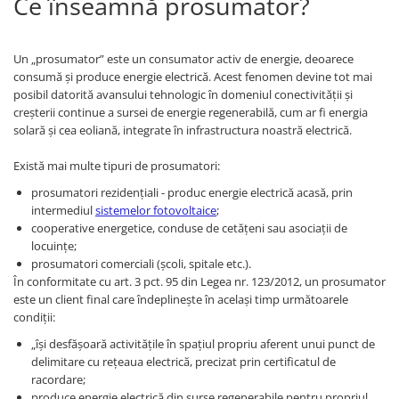
Ce înseamnă prosumator?
Pachete complete stocare energie
Sisteme de Stocare Comerciale
Un „prosumator” este un consumator activ de energie, deoarece
Sisteme fotovoltaice complete
consumă și produce energie electrică. Acest fenomen devine tot mai
posibil datorită avansului tehnologic în domeniul conectivității și
Sisteme fotovoltaice de putere
creșterii continue a sursei de energie regenerabilă, cum ar fi energia
mica (rulota/caravan/case de
solară și cea eoliană, integrate în infrastructura noastră electrică.
vacanta)
Sisteme fotovoltaice profesionale
Există mai multe tipuri de prosumatori:
Pachete sisteme fotovoltaice
prosumatori rezidențiali - produc energie electrică acasă, prin
Statii de incarcare vehicule
intermediul
sistemelor fotovoltaice
;
electrice
cooperative energetice, conduse de cetățeni sau asociații de
Statii de incarcare
locuințe;
prosumatori comerciali (școli, spitale etc.).
Cabluri de incarcare vehicule
În conformitate cu art. 3 pct. 95 din Legea nr. 123/2012, un prosumator
electrice
este un client final care îndeplinește în același timp următoarele
Prize de incarcare vehicule
condiții:
electrice
„își desfășoară activitățile în spațiul propriu aferent unui punct de
Accesorii
delimitare cu rețeaua electrică, precizat prin certificatul de
racordare;
Turbine eoliene pentru casă
produce energie electrică din surse regenerabile pentru propriul