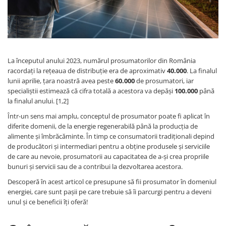
Incarcatoare acumulatori
Panouri fotovoltaice si accesorii
Panouri fotovoltaice
Sisteme prindere panouri
fotovoltaice
La începutul anului 2023, numărul prosumatorilor din România
racordați la rețeaua de distribuție era de aproximativ
40.000
. La finalul
Accesorii
lunii aprilie, țara noastră avea peste
60.000
de prosumatori, iar
Invertoare
specialiștii estimează că cifra totală a acestora va depăși
100.000
până
la finalul anului. [1,2]
Invertoare Hibrid
Într-un sens mai amplu, conceptul de prosumator poate fi aplicat în
Invertoare On-grid
diferite domenii, de la energie regenerabilă până la producția de
Invertoare Off-grid
alimente și îmbrăcăminte. În timp ce consumatorii tradiționali depind
de producători și intermediari pentru a obține produsele și serviciile
Controlere solare
de care au nevoie, prosumatorii au capacitatea de a-și crea propriile
MPPT
bunuri și servicii sau de a contribui la dezvoltarea acestora.
PWM
Descoperă în acest articol ce presupune să fii prosumator în domeniul
energiei, care sunt pașii pe care trebuie să îi parcurgi pentru a deveni
Convertoare de tensiune
unul și ce beneficii îți oferă!
Sisteme de stocare energie
LiFePO4