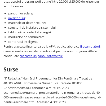
baza acestui program, poți obține între 20.000 și 25.000 de lei pentru
achiziționarea:
panourilor solare;
invertorului
;
materialelor de conexiune;
structurii de instalare a sistemului;
tabloului de control al energiei;
modulelor de comunicare;
contorului inteligent.
Pentru a accesa finanțarea de la AFM, poți colabora cu
E-acumulatori
,
deoarece este un instalator autorizat pentru acest program. Află în
continuare
cât costă un panou fotovoltaic!
Surse
[1] Redacția. “Numărul Prosumatorilor Din România a Trecut de
40.000. ANRE Estimează Că Numărul va Trece de 100.000
...”
Economedia.ro
, Economedia.ro, 9 Feb. 2023,
economedia.ro/numarul-prosumatorilor-din-romania-a-trecut-de-40-
000-anre-estimeaza-ca-numarul-va-trece-de-100-000-in-acest-an-ghid-
pentru-racordare.html. Accessed 4 Oct. 2023.