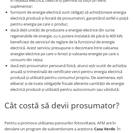
în rețeaua electrică, ceea ce îți permite să obții un venit
suplimentar;
furnizorii de energie electrică sunt obligați să achiziționeze energia
electrică produsă și livrată de prosumatori, garantând astfel o piață
pentru energia pe care o produc;
dacă deții unități de producere a energiei electrice din surse
regenerabile de energie, cu o putere instalată de până la 400 kW,
beneficiezi de serviciul de reglare de la furnizorul de energie
electrică. Acest serviciu presupune o decontare între valoarea
energiei electrice pe care o livrezi și valoarea energiei pe care o
consumi din rețea;
dacă ești prosumator persoană fizică, atunci ești scutit de achiziția
anuală și trimestrială de certificate verzi pentru energia electrică
produsă și utilizată pentru consumul propriu. De asemenea, ești
eliberat și de toate obligațiile fiscale aferente cantității de energie
electrică produsă și utilizată pentru autoconsum sau vândută;
Cât costă să devii prosumator?
Pentru a promova utilizarea panourilor fotovoltaice, AFM are în
derulare un program de subvenționare a acestora:
Casa Verde
. În