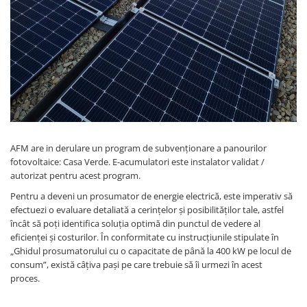
Redresoare, incarcatoare si testere
Redresoare auto, moto, barci si
stationare
Surse UPS
UPS pentru centrale termice si
sisteme de urgenta - acumulator
extern
UPS Calculatoare si Servere
UPS Trifazat
AFM are in derulare un program de subvenționare a panourilor
fotovoltaice: Casa Verde. E-acumulatori este instalator validat /
Stabilizatoare Tensiune
autorizat pentru acest program.
PDUs unitati de distributie a
Pentru a deveni un prosumator de energie electrică, este imperativ să
energiei electrice
efectuezi o evaluare detaliată a cerințelor și posibilităților tale, astfel
Cabinete baterii
încât să poți identifica soluția optimă din punctul de vedere al
eficienței și costurilor. În conformitate cu instrucțiunile stipulate în
Acumulatori UPS
„Ghidul prosumatorului cu o capacitate de până la 400 kW pe locul de
Drumetii / Camping
consum”, există câțiva pași pe care trebuie să îi urmezi în acest
proces.
Accesorii
Frigidere portabile