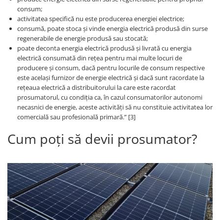
Acumulatori VRLA AGM/GEL /
consum;
Tractiune / LiFePo4
activitatea specifică nu este producerea energiei electrice;
Baterii si acumulatori gel si VRLA
consumă, poate stoca și vinde energia electrică produsă din surse
6-12 V
regenerabile de energie produsă sau stocată;
poate deconta energia electrică produsă și livrată cu energia
Baterii si acumulatori AGM VRLA
electrică consumată din rețea pentru mai multe locuri de
de 6-12 V
producere și consum, dacă pentru locurile de consum respective
Acumulatori Moto, ATV
este același furnizor de energie electrică și dacă sunt racordate la
rețeaua electrică a distribuitorului la care este racordat
GEL
prosumatorul, cu condiția ca, în cazul consumatorilor autonomi
AGM
necasnici de energie, aceste activități să nu constituie activitatea lor
comercială sau profesională primară.” [3]
Li-Ion
SLA AGM (Sealed Lead Acid)
Cum poți să devii prosumator?
Deep Cycle - Tractiune/Semi-
Tractiune
Marine & Caravan
APC
Pachete acumulatori VRLA
Sisteme de management (BMS)