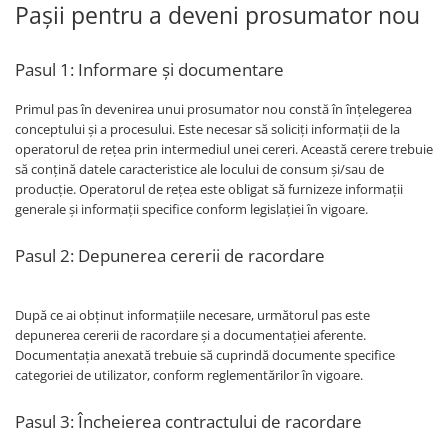
Pașii pentru a deveni prosumator nou
Panouri portabile
Racire/Incalzire
Pasul 1: Informare și documentare
Statii energie portabile
Primul pas în devenirea unui prosumator nou constă în înțelegerea
Diverse
conceptului și a procesului. Este necesar să soliciți informații de la
Electrice
operatorul de rețea prin intermediul unei cereri. Această cerere trebuie
să conțină datele caracteristice ale locului de consum și/sau de
Intrerupatoare si prize
producție. Operatorul de rețea este obligat să furnizeze informații
Dulapuri pentru cablare
generale și informații specifice conform legislației în vigoare.
structurata
Sigurante
Pasul 2: Depunerea cererii de racordare
Tablouri electrice
Lumina (Becuri si Lanterne)
După ce ai obținut informațiile necesare, următorul pas este
Laptop & PC accesorii, baterii,
depunerea cererii de racordare și a documentației aferente.
cabluri USB, prelungitoare USB
Documentația anexată trebuie să cuprindă documente specifice
categoriei de utilizator, conform reglementărilor în vigoare.
Cablu de date si Adaptoare
Solutii solare portabile
Pasul 3: Încheierea contractului de racordare
Lichidare de stoc