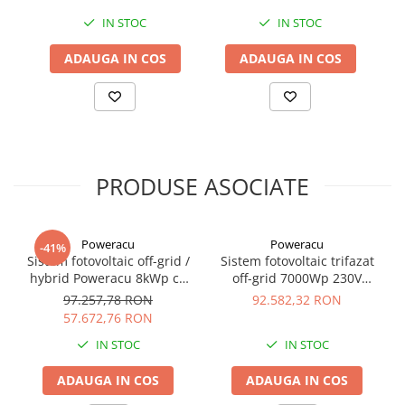
IN STOC
IN STOC
ADAUGA IN COS
ADAUGA IN COS
PRODUSE ASOCIATE
Poweracu
Poweracu
-41%
Sistem fotovoltaic off-grid /
Sistem fotovoltaic trifazat
hybrid Poweracu 8kWp cu
off-grid 7000Wp 230V
invertor Deye 6kW si
pentru irigatii
97.257,78 RON
92.582,32 RON
stocare litiu 19.6kWh +
57.672,76 RON
sistem prindere tabla
IN STOC
IN STOC
ADAUGA IN COS
ADAUGA IN COS