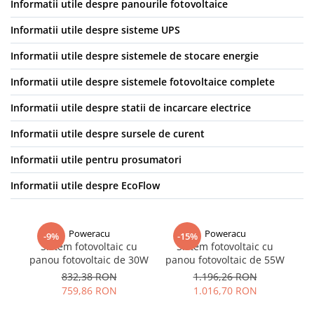
Informatii utile despre panourile fotovoltaice
Informatii utile despre sisteme UPS
Informatii utile despre sistemele de stocare energie
Informatii utile despre sistemele fotovoltaice complete
Informatii utile despre statii de incarcare electrice
Informatii utile despre sursele de curent
Informatii utile pentru prosumatori
Informatii utile despre EcoFlow
Poweracu
Poweracu
-9%
-15%
Sistem fotovoltaic cu
Sistem fotovoltaic cu
S
panou fotovoltaic de 30W
panou fotovoltaic de 55W
G
832,38 RON
1.196,26 RON
i
759,86 RON
1.016,70 RON
de