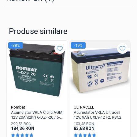
Produse similare
-38%
-19%
Rombat
ULTRACELL
Acumulator VRLA Ciclic AGM
Acumulator VRLA Ultracell
12V 20Ah(2hr) 6-DZF-20 / 6-
12V, 9Ah UXL9-12 F2, RBC2
DZM-20 pentru biciclete
299,53 RON
103,48 RON
electrice
184,36 RON
83,68 RON