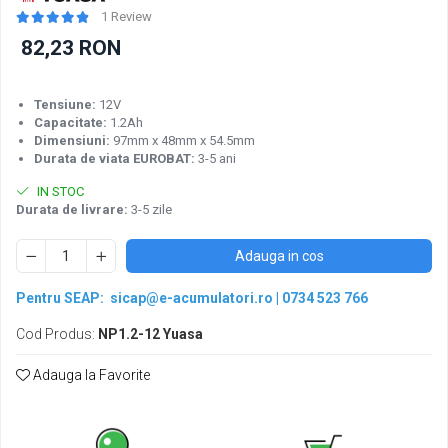
Pachete acumulatori VRLA
1 Review
Sisteme de management (BMS)
82,23 RON
Redresoare, incarcatoare si testere
Redresoare auto, moto, barci si
Tensiune:
12V
stationare
Capacitate:
1.2Ah
Dimensiuni:
97mm x 48mm x 54.5mm
Durata de viata EUROBAT:
3-5 ani
IN STOC
Durata de livrare:
3-5 zile
Adauga in cos
Pentru SEAP:
sicap@e-acumulatori.ro
|
0734 523 766
Cod Produs:
NP1.2-12 Yuasa
Adauga la Favorite