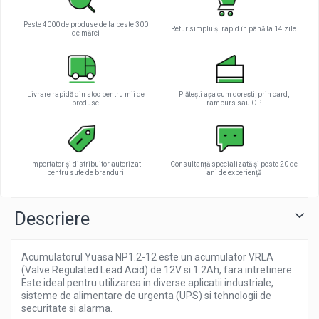
Peste 4000 de produse de la peste 300
Retur simplu și rapid în până la 14 zile
de mărci
Livrare rapidă din stoc pentru mii de
Plătești așa cum dorești, prin card,
produse
ramburs sau OP
Importator și distribuitor autorizat
Consultanță specializată și peste 20 de
pentru sute de branduri
ani de experiență
Descriere
Acumulatorul Yuasa NP1.2-12 este un acumulator VRLA
(Valve Regulated Lead Acid) de 12V si 1.2Ah, fara intretinere.
Este ideal pentru utilizarea in diverse aplicatii industriale,
sisteme de alimentare de urgenta (UPS) si tehnologii de
securitate si alarma.