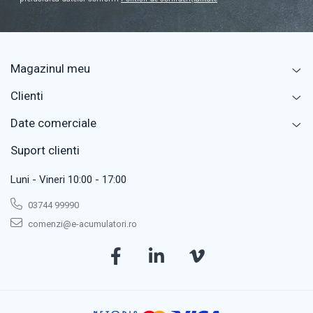
Acumulatori
Diverse
Invertoare
Magazinul meu
Sisteme de prindere
Statii de incarcare EV
Clienti
OUTLET
Date comerciale
Pompe de caldura
Suport clienti
Luni - Vineri 10:00 - 17:00
03744 99990
comenzi@e-acumulatori.ro