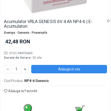
Incarcatoare acumulatori
Panouri fotovoltaice si accesorii
Panouri fotovoltaice
Acumulator VRLA GENESIS 6V 4 Ah NP4-6 | E-
Sisteme prindere panouri
Acumulatori
fotovoltaice
Enersys - Genesis - Powersafe
Accesorii
42,48 RON
Invertoare
Invertoare Hibrid
STOC PARTENER
Durata de livrare:
30 zile
Invertoare On-grid
Invertoare Off-grid
Adauga in cos
Controlere solare
MPPT
Cod Produs:
NP4-6 Genesis
PWM
Adauga la Favorite
Convertoare de tensiune
Sisteme de stocare energie
LiFePO4