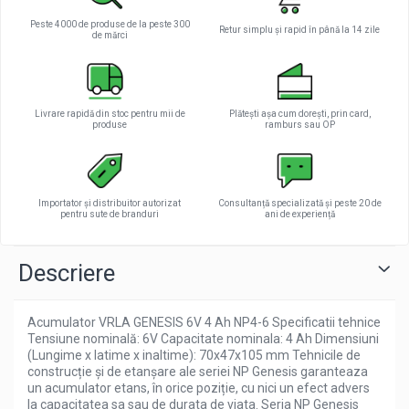
Pachete complete stocare energie
Peste 4000 de produse de la peste 300
Retur simplu și rapid în până la 14 zile
de mărci
Sisteme de Stocare Comerciale
Sisteme fotovoltaice complete
Sisteme fotovoltaice de putere
mica (rulota/caravan/case de
Livrare rapidă din stoc pentru mii de
Plătești așa cum dorești, prin card,
produse
ramburs sau OP
vacanta)
Sisteme fotovoltaice profesionale
Pachete sisteme fotovoltaice
Statii de incarcare vehicule electrice
Importator și distribuitor autorizat
Consultanță specializată și peste 20 de
pentru sute de branduri
ani de experiență
Statii de incarcare
Cabluri de incarcare vehicule
Descriere
electrice
Prize de incarcare vehicule
electrice
Acumulator VRLA GENESIS 6V 4 Ah NP4-6 Specificatii tehnice
Tensiune nominală: 6V Capacitate nominala: 4 Ah Dimensiuni
Accesorii
(Lungime x latime x inaltime): 70x47x105 mm Tehnicile de
construcție și de etanșare ale seriei NP Genesis garanteaza
Turbine eoliene pentru casă
un acumulator etans, în orice poziție, cu nici un efect advers
Acumulatori VRLA AGM/GEL /
la capacitatea sa sau de durata de viata. Seria NP Genesis