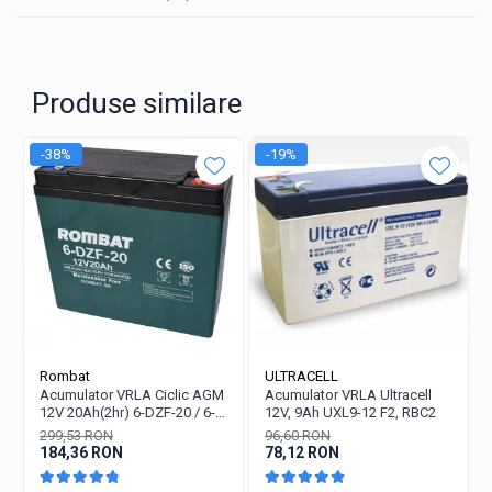
Redresoare auto, moto, barci si
stationare
Surse UPS
Produse similare
UPS pentru centrale termice si
sisteme de urgenta - acumulator
-38%
-19%
extern
UPS Calculatoare si Servere
UPS Trifazat
Stabilizatoare Tensiune
PDUs unitati de distributie a
energiei electrice
Cabinete baterii
Acumulatori UPS
Rombat
ULTRACELL
Acumulator VRLA Ciclic AGM
Acumulator VRLA Ultracell
Drumetii / Camping
12V 20Ah(2hr) 6-DZF-20 / 6-
12V, 9Ah UXL9-12 F2, RBC2
Accesorii
DZM-20 pentru biciclete
299,53 RON
96,60 RON
electrice
184,36 RON
78,12 RON
Frigidere portabile