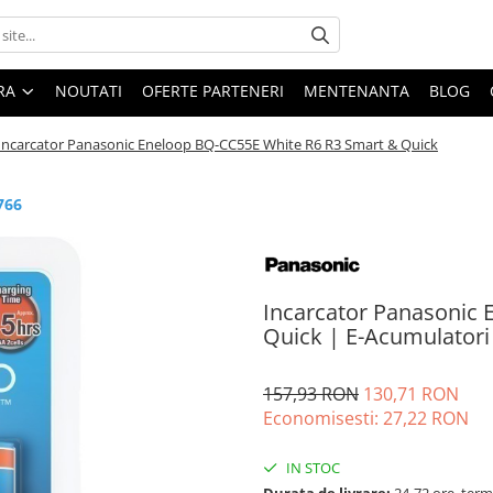
ARA
NOUTATI
OFERTE PARTENERI
MENTENANTA
BLOG
Incarcator Panasonic Eneloop BQ-CC55E White R6 R3 Smart & Quick
766
Incarcator Panasonic
Quick | E-Acumulatori
157,93 RON
130,71 RON
Economisesti:
27,22
RON
IN STOC
Durata de livrare:
24-72 ore, term