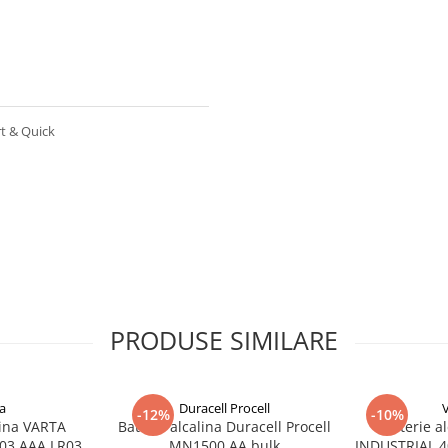
t & Quick
PRODUSE SIMILARE
a
Duracell Procell
-12%
-10%
lina VARTA
Baterie alcalina Duracell Procell
Baterie a
03 AAA LR03
MN1500 AA bulk
INDUSTRIAL 40