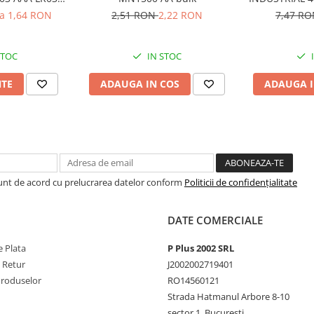
V
la 1,64 RON
2,51 RON
2,22 RON
7,47 R
STOC
IN STOC
NTE
ADAUGA IN COS
ADAUGA I
Sunt de acord cu prelucrarea datelor conform
Politicii de confidențialitate
DATE COMERCIALE
 Plata
P Plus 2002 SRL
e Retur
J2002002719401
Produselor
RO14560121
Strada Hatmanul Arbore 8-10
sector 1, Bucuresti