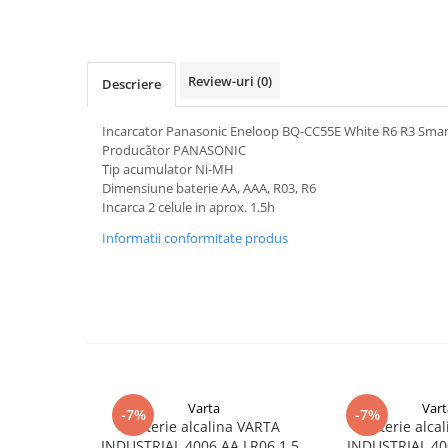
Pachete complete stocare energie
Sisteme de Stocare Comerciale
Sisteme fotovoltaice complete
Review-uri
(0)
Descriere
Sisteme fotovoltaice de putere
mica (rulota/caravan/case de
Incarcator Panasonic Eneloop BQ-CC55E White R6 R3 Smar
vacanta)
Producător PANASONIC
Sisteme fotovoltaice profesionale
Tip acumulator Ni-MH
Pachete sisteme fotovoltaice
Dimensiune baterie AA, AAA, R03, R6
Incarca 2 celule in aprox. 1.5h
Statii de incarcare vehicule
Informatii conformitate produs
electrice
Statii de incarcare
Cabluri de incarcare vehicule
electrice
Prize de incarcare vehicule
electrice
Accesorii
Varta
Vart
-7%
-7%
Baterie alcalina VARTA
Baterie alca
Turbine eoliene pentru casă
INDUSTRIAL 4006 AA LR06 1.5V
INDUSTRIAL 40