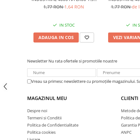
Acumulatori VRLA AGM/GEL /
bulk
1.5
1,77 RON
1,64 RON
1,77 RON
de 
Tractiune / LiFePo4
Baterii si acumulatori gel si VRLA
6-12 V
IN STOC
IN 
Baterii si acumulatori AGM VRLA
ADAUGA IN COS
VEZI VARIA
de 6-12 V
Acumulatori Moto, ATV
GEL
Newsletter
Nu rata ofertele si promotiile noastre
AGM
Li-Ion
Vreau sa primesc newslettere cu promoțiile magazinului. 
SLA AGM (Sealed Lead Acid)
Deep Cycle - Tractiune/Semi-
Tractiune
MAGAZINUL MEU
CLIENTI
Marine & Caravan
Despre noi
Metode de
APC
Termeni si Conditii
Politica d
Politica de Confidentialitate
Garantia 
Pachete acumulatori VRLA
Politica cookies
ANPC
Sisteme de management (BMS)
Livrare