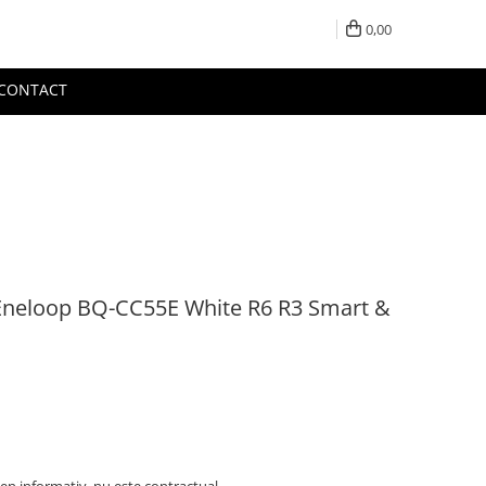
0,00
CONTACT
 Eneloop BQ-CC55E White R6 R3 Smart &
en informativ, nu este contractual