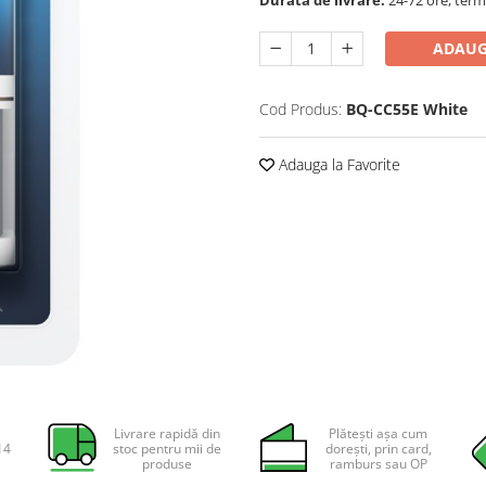
ADAUG
Cod Produs:
BQ-CC55E White
Adauga la Favorite
Livrare rapidă din
Plătești așa cum
14
stoc pentru mii de
dorești, prin card,
produse
ramburs sau OP