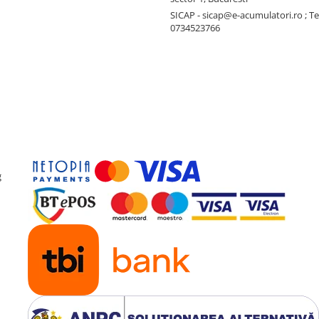
SICAP - sicap@e-acumulatori.ro ; Te
0734523766
g