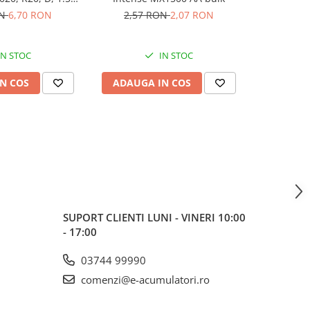
bulk
ON
6,70 RON
2,57 RON
2,07 RON
15,26
IN STOC
IN STOC
N COS
ADAUGA IN COS
ADAUG
SUPORT CLIENTI
LUNI - VINERI 10:00
- 17:00
03744 99990
comenzi@e-acumulatori.ro