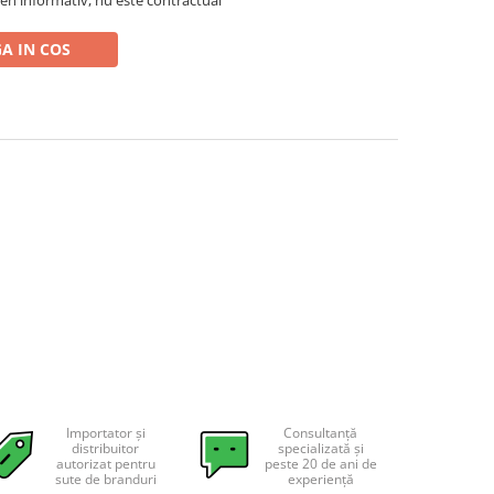
A IN COS
Importator și
Consultanță
distribuitor
specializată și
autorizat pentru
peste 20 de ani de
sute de branduri
experiență