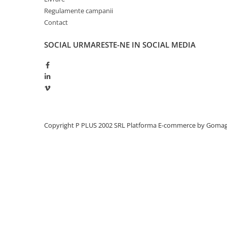
Redresoare, incarcatoare si testere
Regulamente campanii
Contact
Redresoare auto, moto, barci si
stationare
SOCIAL
URMARESTE-NE IN SOCIAL MEDIA
Surse UPS
UPS pentru centrale termice si
sisteme de urgenta - acumulator
extern
UPS Calculatoare si Servere
UPS Trifazat
Stabilizatoare Tensiune
Copyright P PLUS 2002 SRL
Platforma E-commerce by Goma
PDUs unitati de distributie a
energiei electrice
Cabinete baterii
Acumulatori UPS
Drumetii / Camping
Accesorii
Frigidere portabile