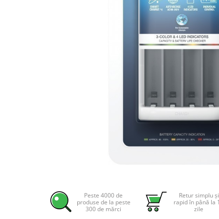
Incarcatoare acumulatori
Panouri fotovoltaice si accesorii
Panouri fotovoltaice
Sisteme prindere panouri
fotovoltaice
Accesorii
Invertoare
Invertoare Hibrid
Invertoare On-grid
Invertoare Off-grid
Controlere solare
MPPT
PWM
Distribuie
pe
Convertoare de tensiune
Facebook
Peste 4000 de
Retur simplu și
Sisteme de stocare energie
produse de la peste
rapid în până la 
300 de mărci
zile
LiFePO4